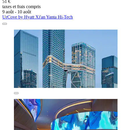
51 €
taxes et frais compris
9 août - 10 août
UrCove by Hyatt Xi'an Yanta Hi-Tech