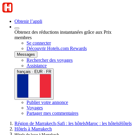
Obtenir l’appli
Obtenez des réductions instantanées grâce aux Prix
membres
Se connecter
Découvrir Hotels.com Rewards
Messages
Rechercher des voyages
Assistance
français · EUR · FR
Publier votre annonce
Voyages
Partager mes commentaires
Région de Marrakech-Safi : les hôtels
Maroc : les hôtels
Hôtels
Hôtels à Marrakech
Hôtels de luxe à Marrakech