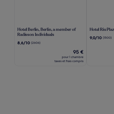
Hotel
Hotel
Hotel Berlin, Berlin, a member of
Hotel Riu Plaz
Berlin,
Riu
Radisson Individuals
9.0
9,0/10
(1500)
Berlin,
Plaza
sur
8.6
8,6/10
(2606)
a
Berlin
10,
sur
member
Le
(1500)
95 €
10,
of
nouveau
(2606)
pour 1 chambre
Radisson
prix
taxes et frais compris
Individuals
est
de
95 €