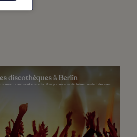
des discothèques à Berlin
t férocement créative et enivrante. Vous pouvez vous déchaîner pendant des jours