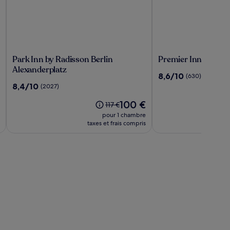
Park
Premier
Park Inn by Radisson Berlin
Premier Inn Berlin 
Inn
Inn
Alexanderplatz
8.6
8,6/10
(630)
by
Berlin
sur
8.4
8,4/10
(2027)
Radisson
Alexanderplatz
10,
sur
Berlin
Le
(630)
100 €
10,
Le
117 €
Alexanderplatz
au
nouveau
(2027)
prix
pour 1 chambre
prix
était
taxes et frais compris
est
de
de
117 €,
100 €
voir
plus
ons
d’informations
sur
le
tarif
standard.