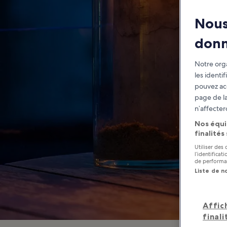
Be
Nous
don
Notre orga
les identi
pouvez ac
page de la
n’affecter
Nos équi
finalités
Utiliser des
l’identifica
de performan
Liste de n
Affic
finali