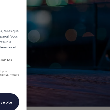
rne
s, telles que
pareil. Vous
t sur la
tenaires et
lon les
il pour
nnalisés, mesure
ccepte