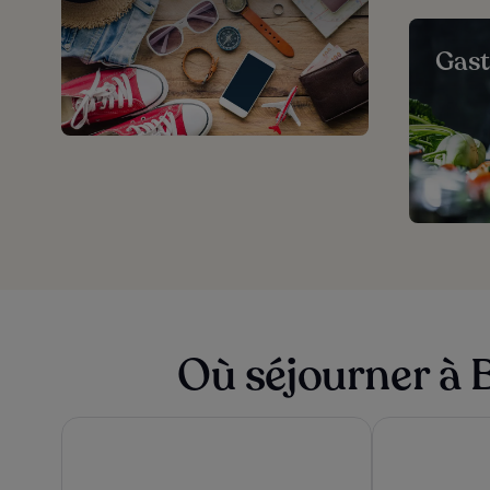
Gas
Où séjourner à B
Hotel Berlin, Berlin, a member of Radisson Individuals
Hotel Riu Plaza