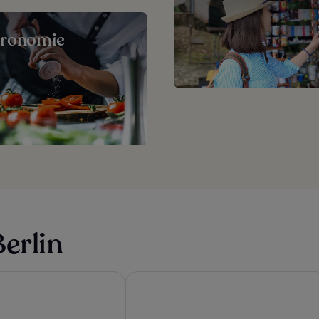
tronomie
erlin
 Berlin
MOA Berlin