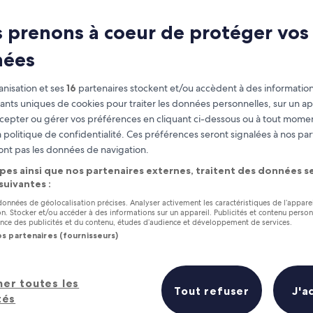
rlin : la vie noctu
 prenons à coeur de protéger vos
Berlin : votre guide de voyage
nées
nisation et ses
16
partenaires stockent et/ou accèdent à des information
fiants uniques de cookies pour traiter les données personnelles, sur un ap
cepter ou gérer vos préférences en cliquant ci-dessous ou à tout momen
 politique de confidentialité. Ces préférences seront signalées à nos par
ont pas les données de navigation.
pes ainsi que nos partenaires externes, traitent des données se
 suivantes :
 données de géolocalisation précises. Analyser activement les caractéristiques de l’appare
tion. Stocker et/ou accéder à des informations sur un appareil. Publicités et contenu perso
ce des publicités et du contenu, études d’audience et développement de services.
os partenaires (fournisseurs)
her toutes les
Tout refuser
J'a
tés