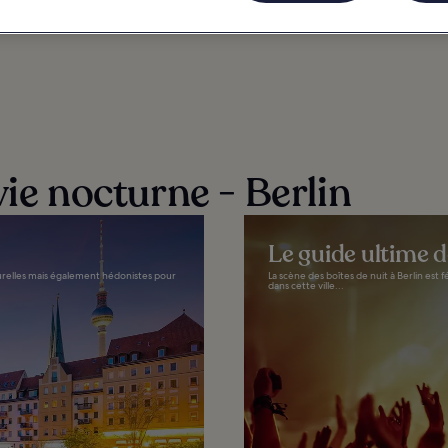
NE
ACTIVITÉS
INFORMATIONS
BERLIN : HÔTELS
vie nocturne - Berlin
Le guide ultime 
ulturelles mais également hédonistes pour
La scène des boîtes de nuit à Berlin es
dans cette ville...