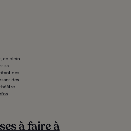
, en plein
nt sa
itant des
osant des
théâtre
nfos
ses à faire à