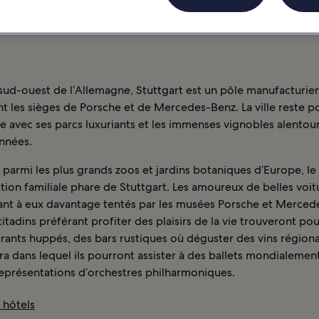
sud-ouest de l’Allemagne, Stuttgart est un pôle manufacturier
 les sièges de Porsche et de Mercedes-Benz. La ville reste p
 avec ses parcs luxuriants et les immenses vignobles alentour
nnées.
parmi les plus grands zoos et jardins botaniques d’Europe, l
action familiale phare de Stuttgart. Les amoureux de belles voit
ant à eux davantage tentés par les musées Porsche et Merced
 citadins préférant profiter des plaisirs de la vie trouveront pou
rants huppés, des bars rustiques où déguster des vins régiona
a dans lequel ils pourront assister à des ballets mondialeme
représentations d’orchestres philharmoniques.
: hôtels