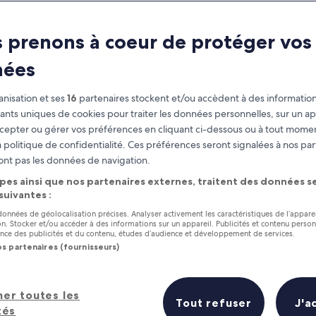
Stuttgart
 prenons à coeur de protéger vos
À savoir avant de partir
nées
nisation et ses
16
partenaires stockent et/ou accèdent à des information
fiants uniques de cookies pour traiter les données personnelles, sur un ap
cepter ou gérer vos préférences en cliquant ci-dessous ou à tout momen
 politique de confidentialité. Ces préférences seront signalées à nos par
ont pas les données de navigation.
pes ainsi que nos partenaires externes, traitent des données se
 suivantes :
 données de géolocalisation précises. Analyser activement les caractéristiques de l’appare
tion. Stocker et/ou accéder à des informations sur un appareil. Publicités et contenu perso
ce des publicités et du contenu, études d’audience et développement de services.
os partenaires (fournisseurs)
her toutes les
Tout refuser
J'a
tés