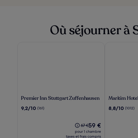
Où séjourner à 
Premier Inn Stuttgart Zuffenhausen
Maritim Hotel 
Premier
Maritim
Premier Inn Stuttgart Zuffenhausen
Maritim Hotel
Inn
Hotel
9.2
8.8
9,2/10
8,8/10
(161)
(1012)
Stuttgart
Stuttgart
sur
sur
Zuffenhausen
10,
10,
(161)
Le
(1012)
59 €
Le
67 €
nouveau
prix
pour 1 chambre
prix
était
taxes et frais compris