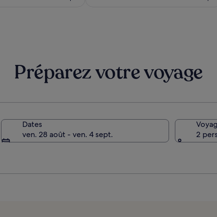
est
est
de
de
86 €
102 €
Préparez votre voyage
Dates
Voyag
ven. 28 août - ven. 4 sept.
2 per