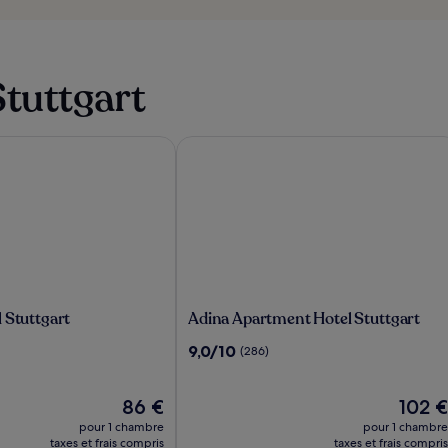
Stuttgart
Stuttgart
Adina Apartment Hotel Stuttgart
Adina
 Stuttgart
Adina Apartment Hotel Stuttgart
Apartment
9.0
9,0/10
(286)
Hotel
sur
Stuttgart
10,
Le
(286)
Le
86 €
102 €
nouveau
nouvea
pour 1 chambre
pour 1 chambre
prix
prix
taxes et frais compris
taxes et frais compris