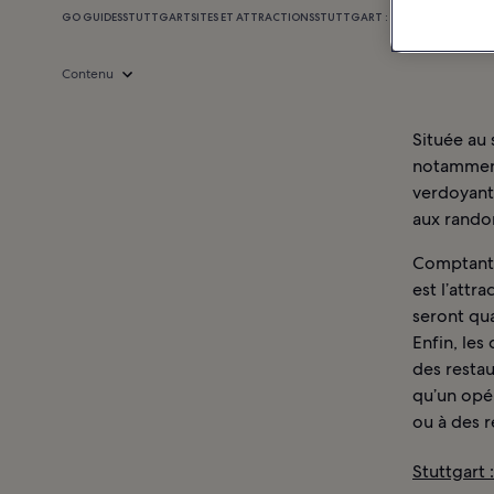
GO GUIDES
STUTTGART
SITES ET ATTRACTIONS
STUTTGART : HÔTELS
Contenu
Située au 
notamment
verdoyante
aux rando
Comptant 
est l’attr
seront qu
Enfin, les
des restau
qu’un opér
ou à des 
Stuttgart 