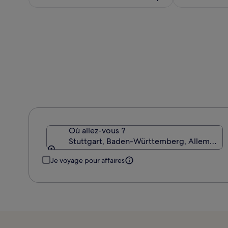
est
de
de
67 €,
59 €
voir
plus
d’informations
sur
le
tarif
standard.
Où allez-vous ?
Stuttgart, Baden-Württemberg, Allemagne
Je voyage pour affaires