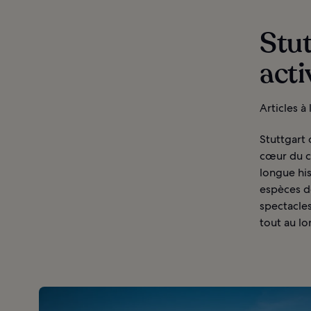
Stut
acti
Articles à
Stuttgart
cœur du ce
longue hi
espèces d
spectacles
tout au lo