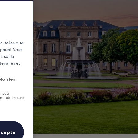
s, telles que
pareil. Vous
t sur la
tenaires et
lon les
il pour
nnalisés, mesure
ccepte