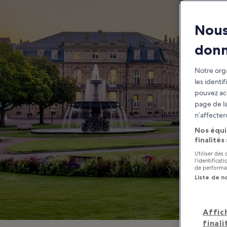
Nous
don
Notre orga
les identi
pouvez ac
page de la
n’affecter
Nos équi
finalités
Utiliser des
l’identifica
de performan
Liste de n
Affic
finali