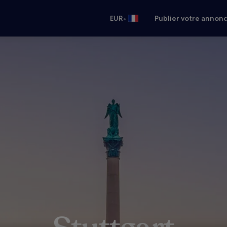
•
EUR
Publier votre annon