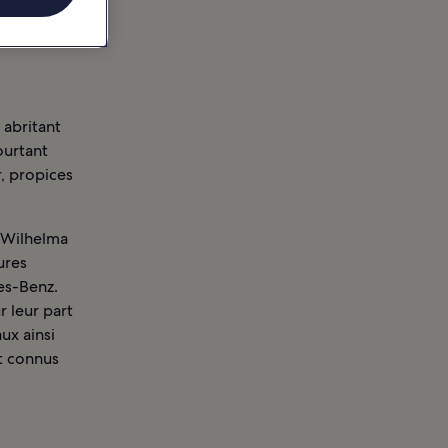
 abritant
ourtant
, propices
e Wilhelma
ures
es-Benz.
r leur part
ux ainsi
nt connus