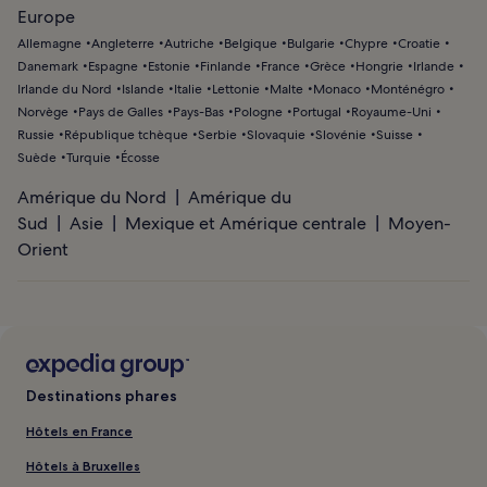
Europe
Allemagne
Angleterre
Autriche
Belgique
Bulgarie
Chypre
Croatie
Danemark
Espagne
Estonie
Finlande
France
Grèce
Hongrie
Irlande
Irlande du Nord
Islande
Italie
Lettonie
Malte
Monaco
Monténégro
Norvège
Pays de Galles
Pays-Bas
Pologne
Portugal
Royaume-Uni
Russie
République tchèque
Serbie
Slovaquie
Slovénie
Suisse
Suède
Turquie
Écosse
Amérique du Nord
Amérique du
Sud
Asie
Mexique et Amérique centrale
Moyen-
Orient
Destinations phares
Hôtels en France
Hôtels à Bruxelles