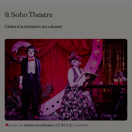
9. Soho Theatre
Cédez à la tentation du cabaret
photo de
Martin SoulStealer
(
CC BY 2.0
) modifiée