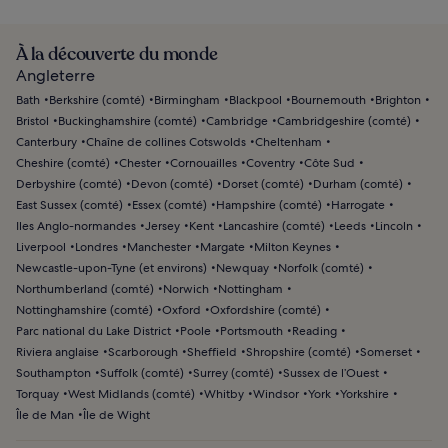
À la découverte du monde
Angleterre
Bath
Berkshire (comté)
Birmingham
Blackpool
Bournemouth
Brighton
Bristol
Buckinghamshire (comté)
Cambridge
Cambridgeshire (comté)
Canterbury
Chaîne de collines Cotswolds
Cheltenham
Cheshire (comté)
Chester
Cornouailles
Coventry
Côte Sud
Derbyshire (comté)
Devon (comté)
Dorset (comté)
Durham (comté)
East Sussex (comté)
Essex (comté)
Hampshire (comté)
Harrogate
Iles Anglo-normandes
Jersey
Kent
Lancashire (comté)
Leeds
Lincoln
Liverpool
Londres
Manchester
Margate
Milton Keynes
Newcastle-upon-Tyne (et environs)
Newquay
Norfolk (comté)
Northumberland (comté)
Norwich
Nottingham
Nottinghamshire (comté)
Oxford
Oxfordshire (comté)
Parc national du Lake District
Poole
Portsmouth
Reading
Riviera anglaise
Scarborough
Sheffield
Shropshire (comté)
Somerset
Southampton
Suffolk (comté)
Surrey (comté)
Sussex de l’Ouest
Torquay
West Midlands (comté)
Whitby
Windsor
York
Yorkshire
Île de Man
Île de Wight