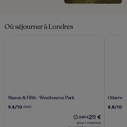
Où séjourner à Londres
Mason & Fifth - Westbourne Park
Otherwand
Mason
Otherwan
Mason & Fifth - Westbourne Park
Otherwan
&
Soho
9.4
8.8
9,4/10
8,8/10
(569)
(3
Fifth
Pod
sur
sur
-
Hotel
Le
211 €
10,
10,
Le
249 €
Westbourne
(ADULTS
nouveau
(569)
(334)
prix
pour 1 chambre
Park
ONLY)
prix