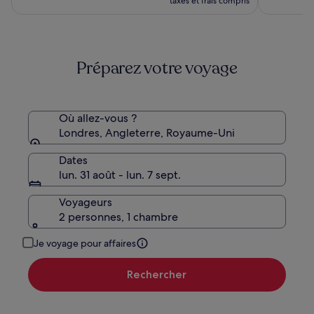
était
taxes et frais compris
est
de
de
249 €,
211 €
voir
plus
Préparez votre voyage
d’informations
sur
le
tarif
standard.
Où allez-vous ?
Londres, Angleterre, Royaume-Uni
Dates
lun. 31 août - lun. 7 sept.
Voyageurs
2 personnes, 1 chambre
Je voyage pour affaires
Rechercher