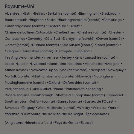
Royaume-Uni
Aberdeen
Bath
Belfast
Berkshire (comté)
Birmingham
Blackpool
Bournemouth
Brighton
Bristol
Buckinghamshire (comté)
Cambridge
Cambridgeshire (comté)
Canterbury
Cardiff
Chaîne de collines Cotswolds
Cheltenham
Cheshire (comté)
Chester
Cornouailles
Coventry
Côte Sud
Derbyshire (comté)
Devon (comté)
Dorset (comté)
Durham (comté)
East Sussex (comté)
Essex (comté)
Glasgow
Hampshire (comté)
Harrogate
Highland
Iles Anglo-normandes
Inverness
Jersey
Kent
Lancashire (comté)
Leeds
Lincoln
Liverpool
Llandudno
Londres
Manchester
Margate
Milton Keynes
Newcastle-upon-Tyne (et environs)
Newport
Newquay
Norfolk (comté)
Northumberland (comté)
Norwich
Nottingham
Nottinghamshire (comté)
Oxford
Oxfordshire (comté)
Parc national du Lake District
Poole
Portsmouth
Reading
Riviera anglaise
Scarborough
Sheffield
Shropshire (comté)
Somerset
Southampton
Suffolk (comté)
Surrey (comté)
Sussex de l’Ouest
Swansea
Torquay
West Midlands (comté)
Whitby
Windsor
York
Yorkshire
Édimbourg
Île de Man
Île de Wight
Îles écossaises
(
Angleterre
Irlande du Nord
Pays de Galles
Écosse
)