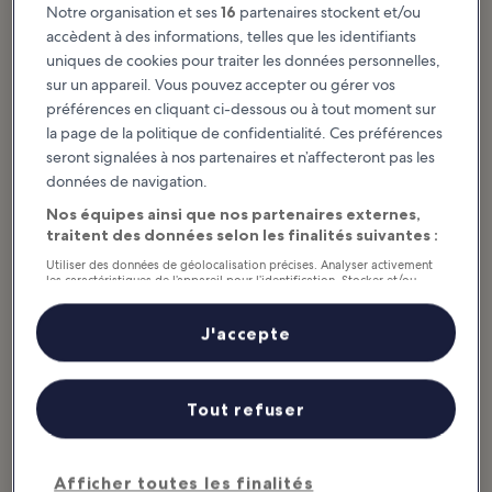
ce grâce à son histoire et à sa culture uniques. Son rôle important
Notre organisation et ses
16
partenaires stockent et/ou
dans le roman Dracula a en effet fait d’elle la capitale gothique du
accèdent à des informations, telles que les identifiants
Royaume-Uni, attirant des foules vêtues de noir deux fois par an
uniques de cookies pour traiter les données personnelles,
lors du Whitby Goth Weekend. Mais les attractions sombres et
sur un appareil. Vous pouvez accepter ou gérer vos
quelque peu morbides ne s’arrêtent pas là. Au musée local, vous
préférences en cliquant ci-dessous ou à tout moment sur
pourrez ainsi découvrir, entre autres choses, une...
Afficher plus
la page de la politique de confidentialité. Ces préférences
d’infos
seront signalées à nos partenaires et n’affecteront pas les
données de navigation.
Nos équipes ainsi que nos partenaires externes,
traitent des données selon les finalités suivantes :
Utiliser des données de géolocalisation précises. Analyser activement
les caractéristiques de l’appareil pour l’identification. Stocker et/ou
accéder à des informations sur un appareil. Publicités et contenu
personnalisés, mesure de performance des publicités et du contenu,
études d’audience et développement de services.
J'accepte
Liste de nos partenaires (fournisseurs)
Tout refuser
Afficher toutes les finalités