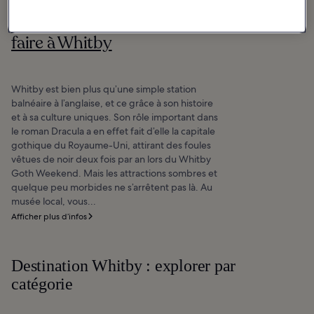
Les 10 meilleures choses à
faire à Whitby
Whitby est bien plus qu’une simple station
balnéaire à l’anglaise, et ce grâce à son histoire
et à sa culture uniques. Son rôle important dans
le roman Dracula a en effet fait d’elle la capitale
gothique du Royaume-Uni, attirant des foules
vêtues de noir deux fois par an lors du Whitby
Goth Weekend. Mais les attractions sombres et
quelque peu morbides ne s’arrêtent pas là. Au
musée local, vous...
Afficher plus d’infos
Destination Whitby : explorer par
catégorie