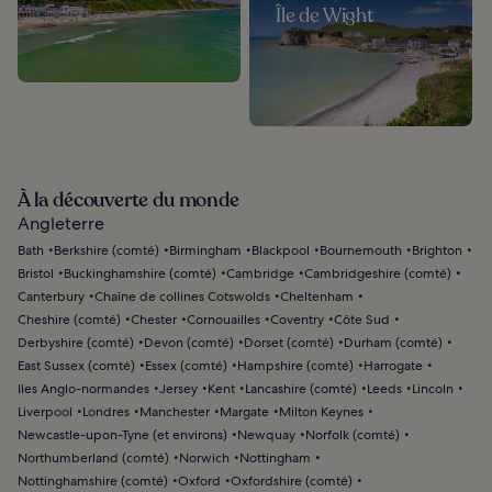
Île de Wight
À la découverte du monde
Angleterre
Bath
Berkshire (comté)
Birmingham
Blackpool
Bournemouth
Brighton
Bristol
Buckinghamshire (comté)
Cambridge
Cambridgeshire (comté)
Canterbury
Chaîne de collines Cotswolds
Cheltenham
Cheshire (comté)
Chester
Cornouailles
Coventry
Côte Sud
Derbyshire (comté)
Devon (comté)
Dorset (comté)
Durham (comté)
East Sussex (comté)
Essex (comté)
Hampshire (comté)
Harrogate
Iles Anglo-normandes
Jersey
Kent
Lancashire (comté)
Leeds
Lincoln
Liverpool
Londres
Manchester
Margate
Milton Keynes
Newcastle-upon-Tyne (et environs)
Newquay
Norfolk (comté)
Northumberland (comté)
Norwich
Nottingham
Nottinghamshire (comté)
Oxford
Oxfordshire (comté)