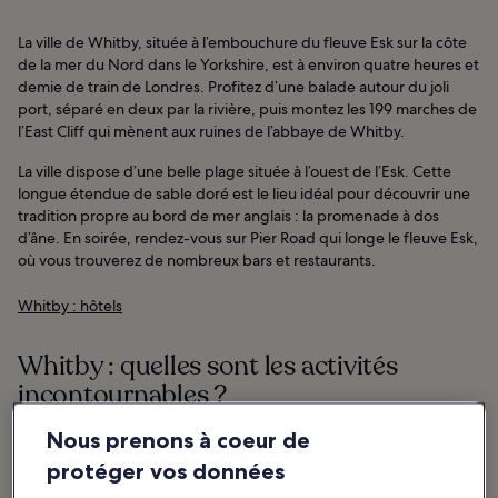
La ville de Whitby, située à l’embouchure du fleuve Esk sur la côte
de la mer du Nord dans le Yorkshire, est à environ quatre heures et
demie de train de Londres. Profitez d’une balade autour du joli
port, séparé en deux par la rivière, puis montez les 199 marches de
l’East Cliff qui mènent aux ruines de l’abbaye de Whitby.
La ville dispose d’une belle plage située à l’ouest de l’Esk. Cette
longue étendue de sable doré est le lieu idéal pour découvrir une
tradition propre au bord de mer anglais : la promenade à dos
d’âne. En soirée, rendez-vous sur Pier Road qui longe le fleuve Esk,
où vous trouverez de nombreux bars et restaurants.
Whitby : hôtels
Whitby : quelles sont les activités
incontournables ?
Nous prenons à coeur de
Articles à la une et divertissement
protéger vos données
Whitby est bien plus qu’une simple station balnéaire à l’anglaise, et