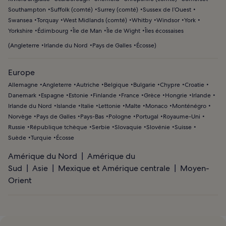
Southampton
Suffolk (comté)
Surrey (comté)
Sussex de l’Ouest
Swansea
Torquay
West Midlands (comté)
Whitby
Windsor
York
Yorkshire
Édimbourg
Île de Man
Île de Wight
Îles écossaises
(
Angleterre
Irlande du Nord
Pays de Galles
Écosse
)
Europe
Allemagne
Angleterre
Autriche
Belgique
Bulgarie
Chypre
Croatie
Danemark
Espagne
Estonie
Finlande
France
Grèce
Hongrie
Irlande
Irlande du Nord
Islande
Italie
Lettonie
Malte
Monaco
Monténégro
Norvège
Pays de Galles
Pays-Bas
Pologne
Portugal
Royaume-Uni
Russie
République tchèque
Serbie
Slovaquie
Slovénie
Suisse
Suède
Turquie
Écosse
Amérique du Nord
Amérique du
Sud
Asie
Mexique et Amérique centrale
Moyen-
Orient