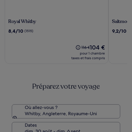
Royal
Saltmoor
Royal Whitby
Saltmoor
Whitby
8.4
9.2
8,4/10
9,2/10
(1515)
(1
sur
sur
10,
10,
(1515)
Le
(1004)
104 €
Le
116 €
nouveau
prix
pour 1 chambre
prix
était
taxes et frais compris
est
de
de
116 €,
104 €
voir
plus
Préparez votre voyage
d’informations
sur
le
tarif
standard.
Où allez-vous ?
Whitby, Angleterre, Royaume-Uni
Dates
dim. 30 août - dim. 6 sept.