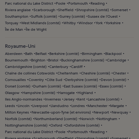
Parc national du Lake District
Poole
Portsmouth
Reading
Riviera anglaise
Scarborough
Sheffield
Shropshire (comté)
Somerset
Southampton
Suffolk (comté)
Surrey (comté)
Sussex de l’Ouest
Torquay
West Midlands (comté)
Whitby
Windsor
York
Yorkshire
Île de Man
Île de Wight
Royaume-Uni
Aberdeen
Bath
Belfast
Berkshire (comté)
Birmingham
Blackpool
Bournemouth
Brighton
Bristol
Buckinghamshire (comté)
Cambridge
Cambridgeshire (comté)
Canterbury
Cardiff
Chaîne de collines Cotswolds
Cheltenham
Cheshire (comté)
Chester
Cornouailles
Coventry
Côte Sud
Derbyshire (comté)
Devon (comté)
Dorset (comté)
Durham (comté)
East Sussex (comté)
Essex (comté)
Glasgow
Hampshire (comté)
Harrogate
Highland
Iles Anglo-normandes
Inverness
Jersey
Kent
Lancashire (comté)
Leeds
Lincoln
Liverpool
Llandudno
Londres
Manchester
Margate
Milton Keynes
Newcastle-upon-Tyne (et environs)
Newport
Newquay
Norfolk (comté)
Northumberland (comté)
Norwich
Nottingham
Nottinghamshire (comté)
Oxford
Oxfordshire (comté)
Parc national du Lake District
Poole
Portsmouth
Reading
Riviera anglaise
Scarborough
Sheffield
Shropshire (comté)
Somerset