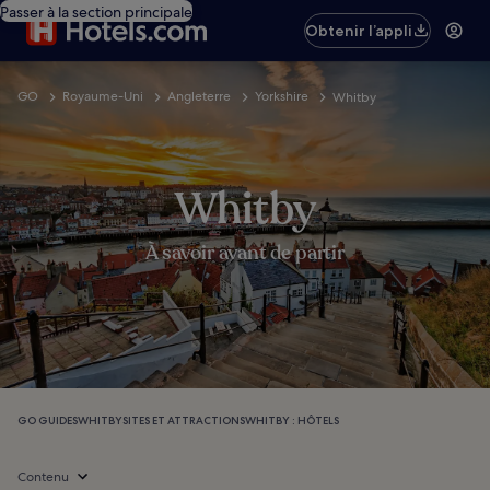
Passer à la section principale
Obtenir l’appli
GO
Royaume-Uni
Angleterre
Yorkshire
Whitby
Whitby
À savoir avant de partir
GO GUIDES
WHITBY
SITES ET ATTRACTIONS
WHITBY : HÔTELS
Contenu