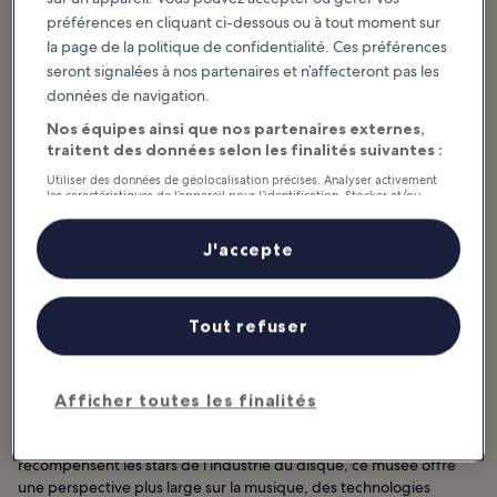
préférences en cliquant ci-dessous ou à tout moment sur
la page de la politique de confidentialité. Ces préférences
seront signalées à nos partenaires et n’affecteront pas les
données de navigation.
Nos équipes ainsi que nos partenaires externes,
traitent des données selon les finalités suivantes :
Utiliser des données de géolocalisation précises. Analyser activement
les caractéristiques de l’appareil pour l’identification. Stocker et/ou
photo de
biofriendly
(
CC BY 2.0
) modifiée
accéder à des informations sur un appareil. Publicités et contenu
personnalisés, mesure de performance des publicités et du contenu,
études d’audience et développement de services.
J'accepte
Liste de nos partenaires (fournisseurs)
Recommandé pour :
Couples, Histoire
Tout refuser
Le Grammy Museum est une célébration de la musique sous
toutes ses formes. Ses expositions et ses expériences interactives
captivantes vous attendent sur les quatre niveaux du complexe de
Afficher toutes les finalités
divertissement L.A. Live, dans le centre de Los Angeles.
Si les Grammy Awards remis par la même organisation
récompensent les stars de l’industrie du disque, ce musée offre
une perspective plus large sur la musique, des technologies