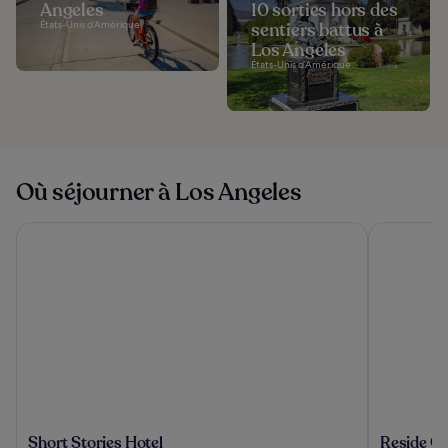
Angeles
10 sorties hors des
États-Unis d’Amérique
sentiers battus à
Los Angeles
États-Unis d’Amérique
Où séjourner à Los Angeles
Short Stories Hotel
Reside Cra
Short
Reside
Short Stories Hotel
Reside C