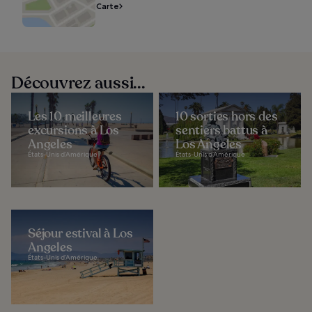
Carte
Découvrez aussi...
Les 10 meilleures
10 sorties hors des
excursions à Los
sentiers battus à
Angeles
Los Angeles
États-Unis d’Amérique
États-Unis d’Amérique
Séjour estival à Los
Angeles
États-Unis d’Amérique