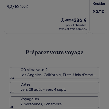
Stories
Craftsma
Residenc
9.2
9,2/10
(1004)
Hotel
Los
sur
9.2
9,2/10
(9
Angeles,
10,
sur
a
(1004)
Le
386 €
10,
Le
482 €
Wyndha
nouveau
(963)
prix
pour 1 chambre
Residenc
prix
était
taxes et frais compris
est
de
de
482 €,
386 €
voir
plus
Préparez votre voyage
d’informations
sur
le
tarif
standard.
Où allez-vous ?
Los Angeles, Californie, États-Unis d’Amérique
Dates
ven. 28 août - ven. 4 sept.
Voyageurs
2 personnes, 1 chambre