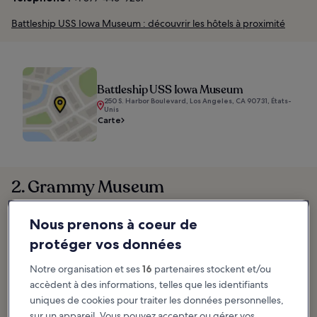
Battleship USS Iowa Museum : découvrir les hôtels à proximité
Battleship USS Iowa Museum
250 S. Harbor Boulevard, Los Angeles, CA 90731, États-
Unis
Carte
2. Grammy Museum
À la découverte des secrets des lauréats des Grammy Awards
Nous prenons à coeur de
protéger vos données
Notre organisation et ses
16
partenaires stockent et/ou
accèdent à des informations, telles que les identifiants
uniques de cookies pour traiter les données personnelles,
sur un appareil. Vous pouvez accepter ou gérer vos