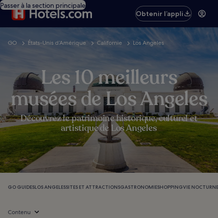
Passer à la section principale
Obtenir l’appli
GO
États-Unis d’Amérique
Californie
Los Angeles
Les 10 meilleurs
musées de Los Angeles
Découvrez le patrimoine historique, culturel et
artistique de Los Angeles
GO GUIDES
LOS ANGELES
SITES ET ATTRACTIONS
GASTRONOMIE
SHOPPING
VIE NOCTURN
Contenu