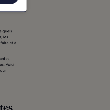
e quels
, les
faire et à
antes,
es. Voici
pour
ntes