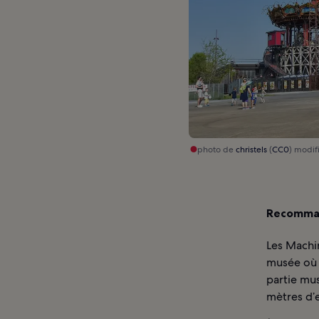
photo de
christels
(
CC0
) modif
Recomman
Les Machin
musée où 
partie mu
mètres d’