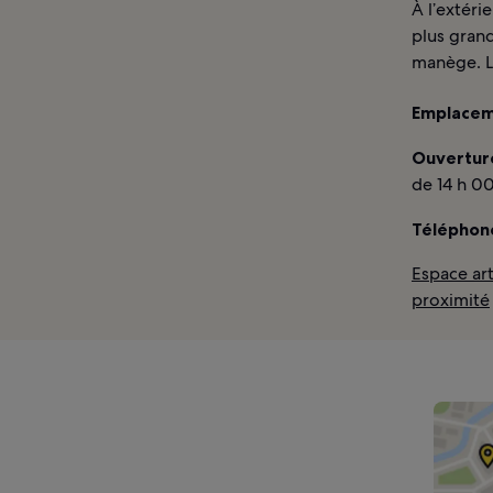
À l’extéri
plus gran
manège. L’
Emplacem
Ouverture
de 14 h 00
Téléphone
Espace art
proximité