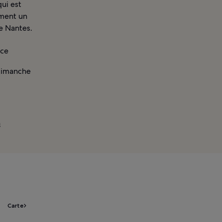
ui est
ement un
de Nantes.
nce
 dimanche
à
Carte