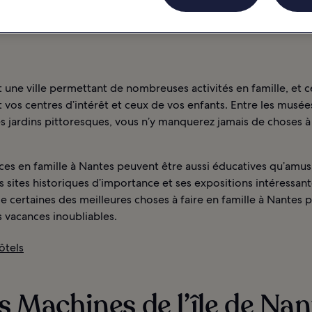
RNE
NANTES : HÔTELS
 une ville permettant de nombreuses activités en famille, et c
 vos centres d’intérêt et ceux de vos enfants. Entre les musées
es jardins pittoresques, vous n’y manquerez jamais de choses à 
ces en famille à Nantes peuvent être aussi éducatives qu’amus
s sites historiques d’importance et ses expositions intéressant
de certaines des meilleures choses à faire en famille à Nantes 
 vacances inoubliables.
ôtels
es Machines de l’île de Na