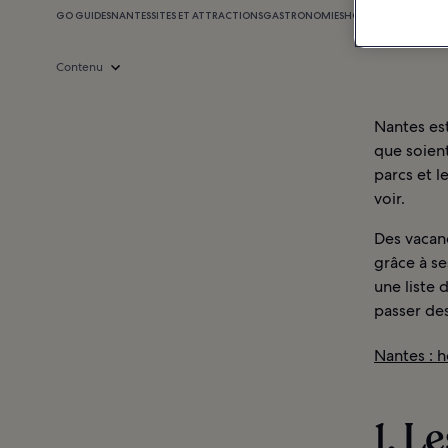
GO GUIDES
NANTES
SITES ET ATTRACTIONS
GASTRONOMIE
SHOPPING
VIE NOCTU
Contenu
Nantes est
que soient
parcs et l
voir.
Des vacan
grâce à se
une liste 
passer des
Nantes : h
1. L