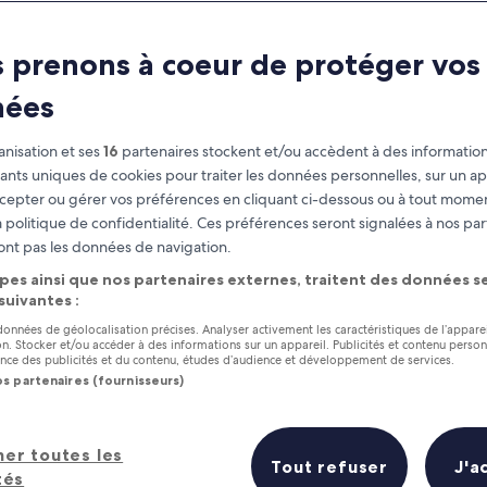
 à faire en famill
 prenons à coeur de protéger vos
re pour se divertir en famille à 
nées
nisation et ses
16
partenaires stockent et/ou accèdent à des information
fiants uniques de cookies pour traiter les données personnelles, sur un ap
cepter ou gérer vos préférences en cliquant ci-dessous ou à tout momen
 politique de confidentialité. Ces préférences seront signalées à nos par
ont pas les données de navigation.
pes ainsi que nos partenaires externes, traitent des données se
 suivantes :
 données de géolocalisation précises. Analyser activement les caractéristiques de l’appare
tion. Stocker et/ou accéder à des informations sur un appareil. Publicités et contenu perso
ce des publicités et du contenu, études d’audience et développement de services.
os partenaires (fournisseurs)
her toutes les
Tout refuser
J'a
tés