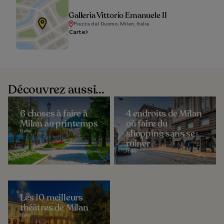
Galleria Vittorio Emanuele II
Piazza del Duomo, Milan, Italie
Carte
Découvrez aussi...
6 choses à faire à
4 endroits de Milan
Milan au printemps
où faire du
Italie
shopping sans se
ruiner
Italie
Les 10 meilleurs
théâtres de Milan
Italie