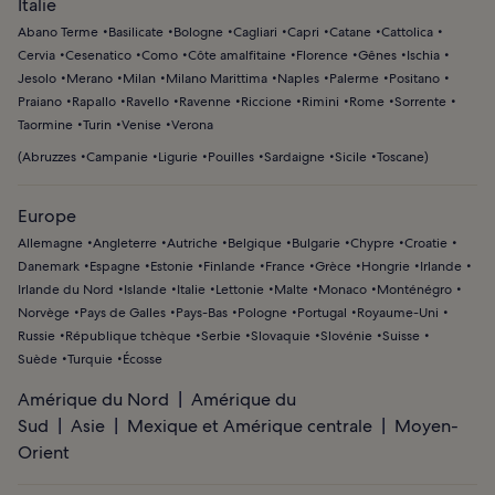
Italie
Abano Terme
Basilicate
Bologne
Cagliari
Capri
Catane
Cattolica
Cervia
Cesenatico
Como
Côte amalfitaine
Florence
Gênes
Ischia
Jesolo
Merano
Milan
Milano Marittima
Naples
Palerme
Positano
Praiano
Rapallo
Ravello
Ravenne
Riccione
Rimini
Rome
Sorrente
Taormine
Turin
Venise
Verona
(
Abruzzes
Campanie
Ligurie
Pouilles
Sardaigne
Sicile
Toscane
)
Europe
Allemagne
Angleterre
Autriche
Belgique
Bulgarie
Chypre
Croatie
Danemark
Espagne
Estonie
Finlande
France
Grèce
Hongrie
Irlande
Irlande du Nord
Islande
Italie
Lettonie
Malte
Monaco
Monténégro
Norvège
Pays de Galles
Pays-Bas
Pologne
Portugal
Royaume-Uni
Russie
République tchèque
Serbie
Slovaquie
Slovénie
Suisse
Suède
Turquie
Écosse
Amérique du Nord
Amérique du
Sud
Asie
Mexique et Amérique centrale
Moyen-
Orient