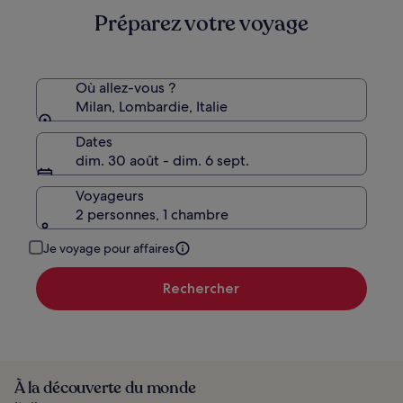
plus
Préparez votre voyage
d’informations
sur
le
tarif
standard.
Où allez-vous ?
Milan, Lombardie, Italie
Dates
dim. 30 août - dim. 6 sept.
Voyageurs
2 personnes, 1 chambre
Je voyage pour affaires
Rechercher
À la découverte du monde