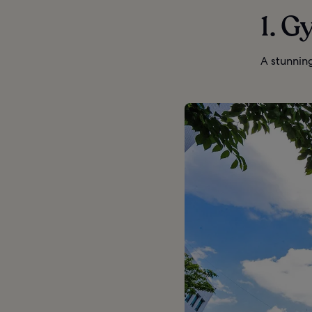
1. G
A stunnin