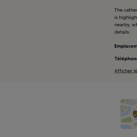
The cathed
is highlig
nearby, wh
details.
Emplacem
Téléphone
Afficher 