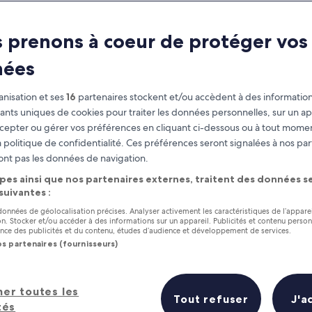
gs to Do for Cou
 prenons à coeur de protéger vos
 to Do on a Romantic Trip to D
nées
nisation et ses
16
partenaires stockent et/ou accèdent à des information
fiants uniques de cookies pour traiter les données personnelles, sur un ap
cepter ou gérer vos préférences en cliquant ci-dessous ou à tout momen
 politique de confidentialité. Ces préférences seront signalées à nos par
ont pas les données de navigation.
pes ainsi que nos partenaires externes, traitent des données se
 suivantes :
 données de géolocalisation précises. Analyser activement les caractéristiques de l’appare
tion. Stocker et/ou accéder à des informations sur un appareil. Publicités et contenu perso
ce des publicités et du contenu, études d’audience et développement de services.
os partenaires (fournisseurs)
her toutes les
Tout refuser
J'a
tés