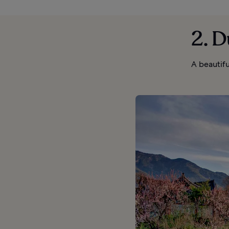
2. 
A beautif