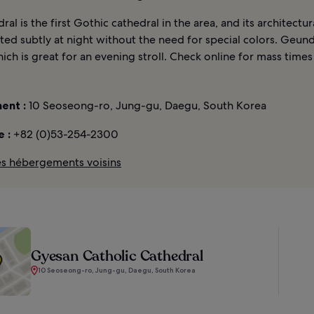
ral is the first Gothic cathedral in the area, and its architectu
hted subtly at night without the need for special colors. Geund
ich is great for an evening stroll. Check online for mass time
ent :
10 Seoseong-ro, Jung-gu, Daegu, South Korea
 :
+82 (0)53-254-2300
les hébergements voisins
Gyesan Catholic Cathedral
10 Seoseong-ro, Jung-gu, Daegu, South Korea