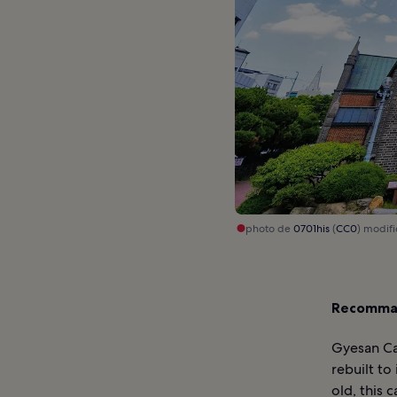
photo de
0701his
(
CC0
) modif
Recomman
Gyesan Cat
rebuilt to
old, this 