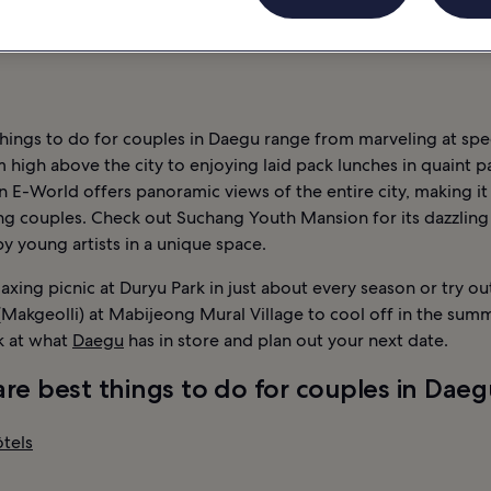
NE
INFORMATIONS
DAEGU : HÔTELS
things to do for couples in Daegu range from marveling at spe
m high above the city to enjoying laid pack lunches in quaint p
 E-World offers panoramic views of the entire city, making it
g couples. Check out Suchang Youth Mansion for its dazzling 
y young artists in a unique space.
laxing picnic at Duryu Park in just about every season or try o
(Makgeolli) at Mabijeong Mural Village to cool off in the summ
k at what
Daegu
has in store and plan out your next date.
re best things to do for couples in Dae
ôtels