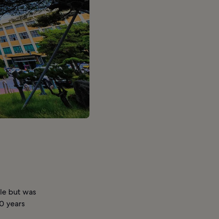
yle but was
00 years