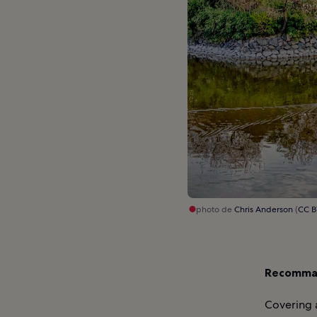
photo de
Chris Anderson
(
CC B
Recomman
Covering a