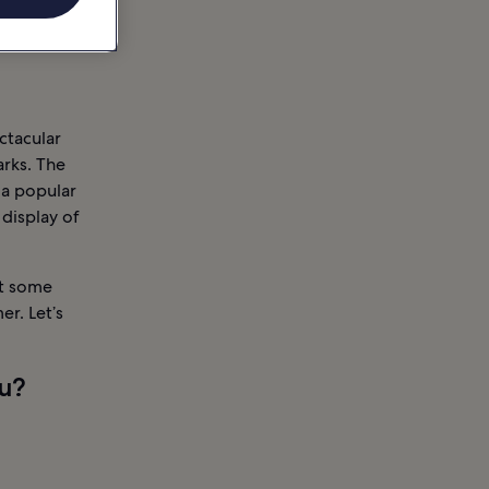
ctacular
arks. The
 a popular
display of
ut some
er. Let’s
gu?