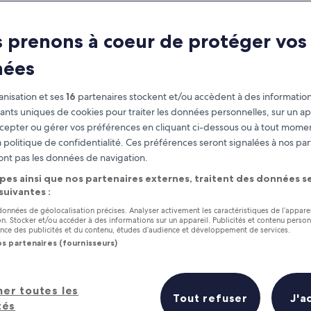
 Pool Parties in 
 prenons à coeur de protéger vos
Bangkok Pool Party Guide
nées
nisation et ses
16
partenaires stockent et/ou accèdent à des information
fiants uniques de cookies pour traiter les données personnelles, sur un ap
cepter ou gérer vos préférences en cliquant ci-dessous ou à tout momen
 politique de confidentialité. Ces préférences seront signalées à nos par
ont pas les données de navigation.
pes ainsi que nos partenaires externes, traitent des données se
 suivantes :
 données de géolocalisation précises. Analyser activement les caractéristiques de l’appare
tion. Stocker et/ou accéder à des informations sur un appareil. Publicités et contenu perso
ce des publicités et du contenu, études d’audience et développement de services.
os partenaires (fournisseurs)
her toutes les
Tout refuser
J'a
tés