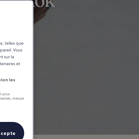
Bangkok
s, telles que
pareil. Vous
t sur la
tenaires et
lon les
il pour
nnalisés, mesure
ccepte