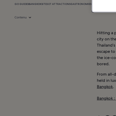
GO GUIDES
BANGKOK
SITES ET ATTRACTIONS
GASTRONOMIE
SHOPPING
VIE NOC
Contenu
Hitting a 
city on th
Thailand’s
escape to 
the ice-co
bored.
From all-d
held in lu
Bangkok
.
Bangkok :