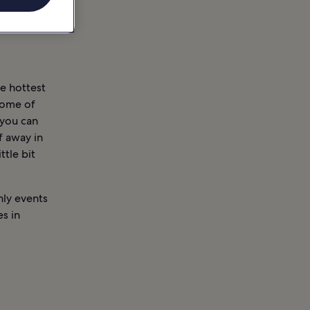
he hottest
some of
s you can
f away in
ttle bit
hly events
es in