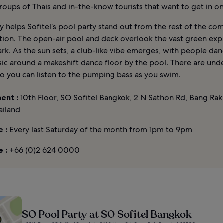
roups of Thais and in-the-know tourists that want to get in on
y helps Sofitel’s pool party stand out from the rest of the co
ation. The open-air pool and deck overlook the vast green exp
rk. As the sun sets, a club-like vibe emerges, with people dan
ic around a makeshift dance floor by the pool. There are und
so you can listen to the pumping bass as you swim.
ent :
10th Floor, SO Sofitel Bangkok, 2 N Sathon Rd, Bang Ra
ailand
 :
Every last Saturday of the month from 1pm to 9pm
 :
+66 (0)2 624 0000
SO Pool Party at SO Sofitel Bangkok