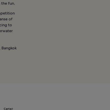
 the fun.
mpetition
anse of
cing to
erwater
k, Bangkok
Carte