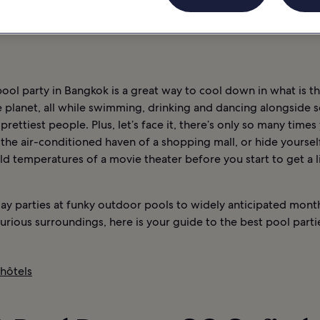
TURNE
ACTIVITÉS
INFORMATIONS
BANGKOK : HÔTELS
pool party in Bangkok is a great way to cool down in what is t
e planet, all while swimming, drinking and dancing alongside 
 prettiest people. Plus, let’s face it, there’s only so many time
the air-conditioned haven of a shopping mall, or hide yoursel
ld temperatures of a movie theater before you start to get a li
ay parties at funky outdoor pools to widely anticipated mont
xurious surroundings, here is your guide to the best pool parti
 hôtels