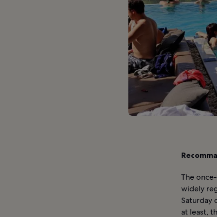
Recomman
The once-a
widely reg
Saturday o
at least, 