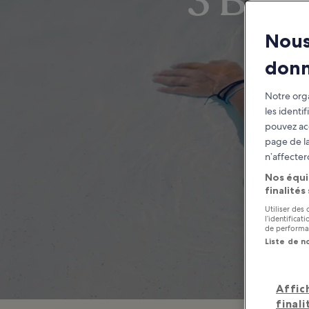
3 Best
Nous
don
Notre orga
les identi
pouvez ac
page de la
n’affecter
Nos équi
finalités
Utiliser des
l’identifica
de performan
Liste de n
Affic
finali