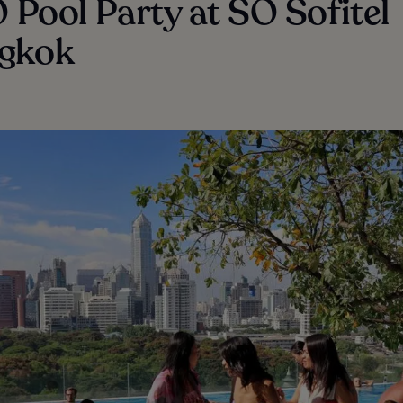
O Pool Party at SO Sofitel
gkok