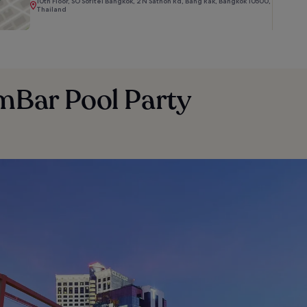
10th Floor, SO Sofitel Bangkok, 2 N Sathon Rd, Bang Rak, Bangkok 10500,
Thailand
amBar Pool Party