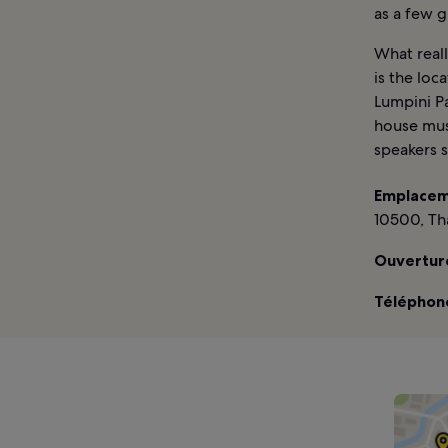
as a few g
What reall
is the loc
Lumpini Pa
house mus
speakers 
Emplacem
10500, Th
Ouverture
Téléphone