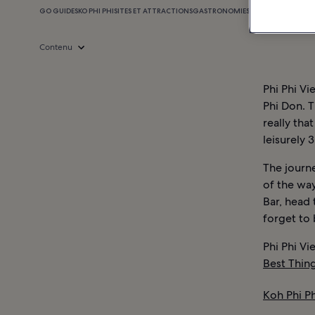
GO GUIDES
KO PHI PHI
SITES ET ATTRACTIONS
GASTRONOMIE
SHOPPING
VIE NOC
Contenu
Phi Phi Vi
Phi Don. T
really tha
leisurely 
The journe
of the way
Bar, head 
forget to
Phi Phi Vi
Best Thing
Koh Phi Ph