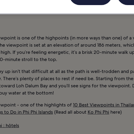
TURNE
INFORMATIONS
KOH PHI PHI : HÔTELS
ewpoint is one of the highpoints (in more ways than one) of a v
he viewpoint is set at an elevation of around 186 meters, which
t high. If you’re feeling energetic, it’s a brisk 20-minute walk u
30-minute stroll to the top.
y up isn’t that difficult at all as the path is well-trodden and
. There’s plenty of places to rest if need be. Starting from th
toward Loh Dalum Bay and you’ll see signs for the viewpoint. 
 buy water at the bottom!
ewpoint - one of the highlights of
10 Best Viewpoints in Thail
s to Do in Phi Phi Islands
(Read all about
Ko Phi Phi
here)
i : hôtels