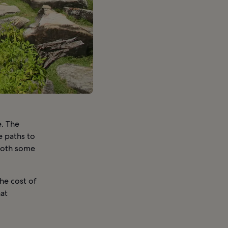
e. The
e paths to
 both some
the cost of
hat