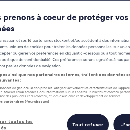
Phi Phi Viewpoin
 prenons à coeur de protéger vos
 Scenic Lookout Point on Phi Ph
nées
nisation et ses
16
partenaires stockent et/ou accèdent à des information
fiants uniques de cookies pour traiter les données personnelles, sur un ap
cepter ou gérer vos préférences en cliquant ci-dessous ou à tout momen
 politique de confidentialité. Ces préférences seront signalées à nos par
ont pas les données de navigation.
pes ainsi que nos partenaires externes, traitent des données se
 suivantes :
 données de géolocalisation précises. Analyser activement les caractéristiques de l’appare
tion. Stocker et/ou accéder à des informations sur un appareil. Publicités et contenu perso
ce des publicités et du contenu, études d’audience et développement de services.
os partenaires (fournisseurs)
her toutes les
Tout refuser
J'a
tés