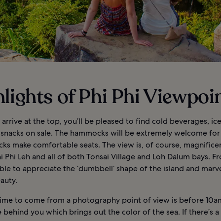
lights of Phi Phi Viewpoi
rrive at the top, you’ll be pleased to find cold beverages, ic
 snacks on sale. The hammocks will be extremely welcome fo
ocks make comfortable seats. The view is, of course, magnifice
i Phi Leh and all of both Tonsai Village and Loh Dalum bays. F
able to appreciate the ‘dumbbell’ shape of the island and marve
eauty.
time to come from a photography point of view is before 10a
e behind you which brings out the color of the sea. If there’s a 