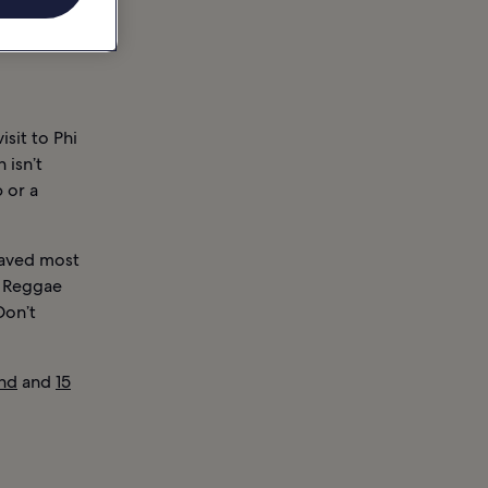
isit to Phi
 isn’t
p or a
 paved most
e Reggae
Don’t
and
and
15