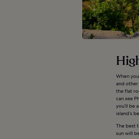
High
When you a
and other
the flat r
can see Ph
you’ll be 
island’s b
The best 
sun will b