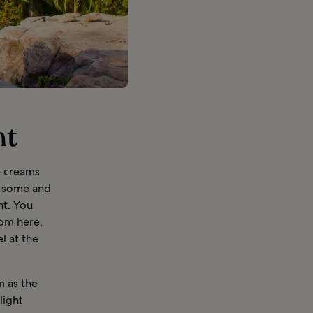
nt
e creams
r some and
nt. You
rom here,
l at the
m as the
light