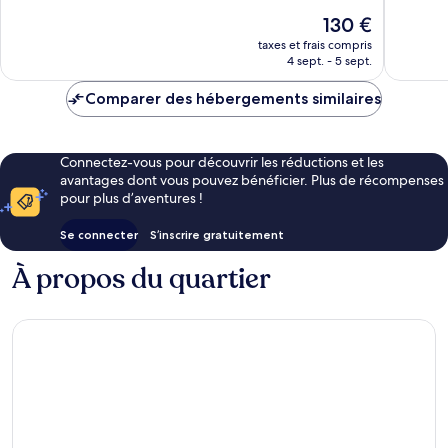
10,
10,
Le
130 €
Merveilleux,
Merveill
nouveau
2 008 avis
1 010 avi
taxes et frais compris
prix
4 sept. - 5 sept.
est
de
Comparer des hébergements similaires
130 €
Connectez-vous pour découvrir les réductions et les
avantages dont vous pouvez bénéficier. Plus de récompenses
pour plus d’aventures !
Se connecter
S’inscrire gratuitement
À propos du quartier