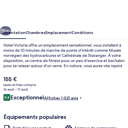
Victoria
cédent
Suivant
58+
Présentation
Chambres
Emplacement
Conditions
Hotel Victoria offre un emplacement sensationnel, vous installant à
moins de 10 minutes de marche de points d'intérêt comme Musée
norvégien des hydrocarbures et Cathédrale de Stavanger. À votre
disposition, un centre de fitness pour un peu d'exercice et bar/salon
pour se relaxer autour d'un verre. En voiture, vous aurez vite rejoint
Musée de Stavanger et Centre de convention Stavanger Forum
depuis cet hôtel de style victorien. Les autres voyageurs adorent la
Le
155 €
literie de qualité et le personnel attentionné.
prix
taxes et frais compris
actuel
16 août - 17 août
Bar (sur place)
est
Avis
Exceptionnel
9,4
Afficher 1 021 avis
de
9,4 sur 10
voyageurs
155 €.
Équipements populaires