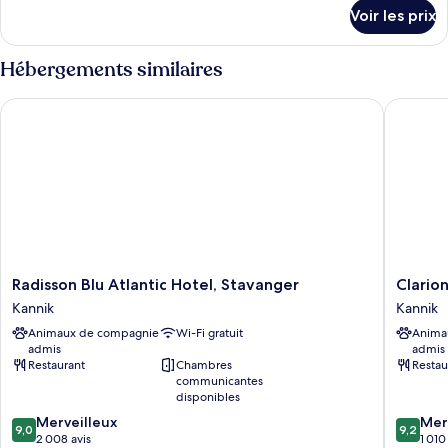
Suite,
détails
Voir les prix
sur
1
le
grand
type
Hébergements similaires
lit
de
chambre
Radisson Blu Atlantic Hotel, Stavanger
Clarion 
Suite,
1
grand
lit
Radisson
Clarion
Radisson Blu Atlantic Hotel, Stavanger
Clario
Blu
Hotel
Kannik
Kannik
Atlantic
Stavang
Animaux de compagnie
Wi-Fi gratuit
Anima
Hotel,
Kannik
admis
admis
Stavanger
Restaurant
Chambres
Restau
Kannik
communicantes
disponibles
9.0
9.2
Merveilleux
Mer
9,0
9,2
sur
sur
2 008 avis
1 010