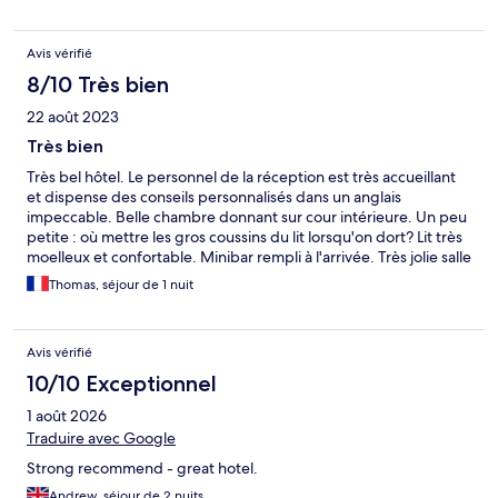
Avis vérifié
8/10 Très bien
22 août 2023
Très bien
Très bel hôtel. Le personnel de la réception est très accueillant
et dispense des conseils personnalisés dans un anglais
impeccable. Belle chambre donnant sur cour intérieure. Un peu
petite : où mettre les gros coussins du lit lorsqu'on dort? Lit très
moelleux et confortable. Minibar rempli à l'arrivée. Très jolie salle
de bain avec carrelage blanc style métro. Mitigeur de douche
Thomas, séjour de 1 nuit
avec de jolis robinets à l'ancienne. Présence de mini-bar. Petit
déjeuner correct mais sans plus. Pas de machine nespresso,
uniquement café filtre.
Avis vérifié
10/10 Exceptionnel
1 août 2026
Traduire avec Google
Strong recommend - great hotel.
Andrew, séjour de 2 nuits