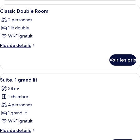
type
Afficher
Surmatelas, minibar, bureau, rideaux 
6
de
Classic Double Room
toutes
chambre
2 personnes
Chambre
les
Classique
1 lit double
photos
pour
Wi-Fi gratuit
ce
Plus
Plus de détails
type
de
détails
de
Voir les prix
sur
chambre :
le
Classic
type
Afficher
Un lit bien fait, avec une tête de lit,
5
Double
de
Suite, 1 grand lit
toutes
chambre
Room
38 m²
Classic
les
Double
1 chambre
photos
Room
pour
4 personnes
ce
1 grand lit
type
Wi-Fi gratuit
de
Plus
Plus de détails
chambre :
de