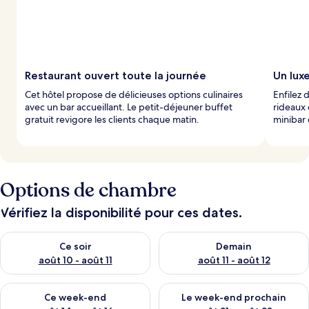
Restaurant ouvert toute la journée
Un lux
Cet hôtel propose de délicieuses options culinaires
Enfilez 
avec un bar accueillant. Le petit-déjeuner buffet
rideaux 
gratuit revigore les clients chaque matin.
minibar 
Options de chambre
Vérifiez la disponibilité pour ces dates.
Vérifier la disponibilité pour ce soir août 10 - août 11
Vérifier la disponibilité pour 
Ce soir
Demain
août 10 - août 11
août 11 - août 12
Vérifier la disponibilité pour ce week-end août 14 - août 16
Vérifier la disponibilité pour
Ce week-end
Le week-end prochain