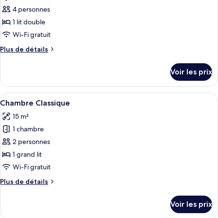
Deluxe,
pour
4 personnes
1
ce
lit
1 lit double
double
type
Wi-Fi gratuit
de
Plus
Plus de détails
chambre :
de
Suite
détails
Voir les prix
sur
Junior
le
type
Afficher
Une chambre d’hôtel moderne avec un gr
9
de
Chambre Classique
toutes
chambre
15 m²
Suite
les
Junior
1 chambre
photos
pour
2 personnes
ce
1 grand lit
type
Wi-Fi gratuit
de
Plus
Plus de détails
chambre :
de
Chambre
détails
Voir les prix
sur
Classique
le