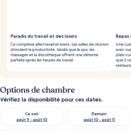
Paradis du travail et des loisirs
Repas 
Ce complexe allie travail et loisirs. Les salles de réunion
Une cuis
stimulent la productivité, tandis que le spa, les
avec vue
massages et la discothèque offrent une détente
plats cu
parfaite après les heures de travail.
que 2 ca
restaura
Options de chambre
Vérifiez la disponibilité pour ces dates.
Vérifier la disponibilité pour ce soir août 9 - août 10
Vérifier la disponibilité pour 
Ce soir
Demain
août 9 - août 10
août 10 - août 11