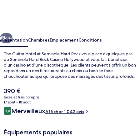
The
Guitar
Hotel
at
cédent
Suivant
Seminole
68+
Présentation
Chambres
Emplacement
Conditions
Hard
The Guitar Hotel at Seminole Hard Rock vous place à quelques pas
Rock
de Seminole Hard Rock Casino Hollywood et vous fait bénéficier
d'un casino et d'une discothèque. Les clients peuvent s'offrir un bon
repas dans un des 5 restaurants au choix ou bien se faire
chouchouter au spa qui propose des massages des tissus profonds,
des enveloppements corporels et des soins du visage. Ce complexe
touristique de luxe abrite en outre 3 piscines extérieures, un centre
Le
390 €
de remise en forme et une salle de fitness. Les autres voyageurs
prix
taxes et frais compris
sont séduits par la piscine rafraîchissante et la présentation
actuel
17 août - 18 août
générale.
3 piscines extérieures, tentes de plage
est
Avis
Merveilleux
9,0
Afficher 1 042 avis
de
9,0 sur 10
voyageurs
390 €.
Équipements populaires