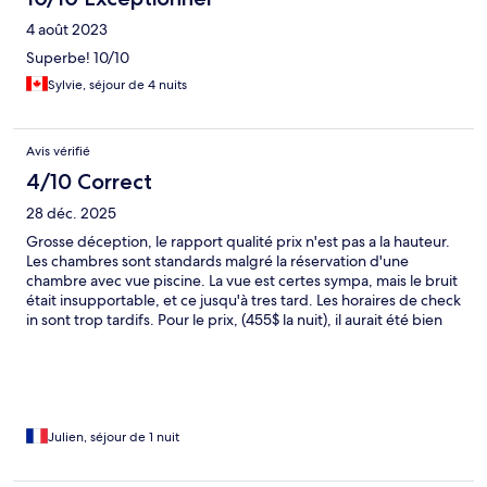
4 août 2023
Superbe! 10/10
Sylvie, séjour de 4 nuits
Avis vérifié
4/10 Correct
28 déc. 2025
Grosse déception, le rapport qualité prix n'est pas a la hauteur.
Les chambres sont standards malgré la réservation d'une
chambre avec vue piscine. La vue est certes sympa, mais le bruit
était insupportable, et ce jusqu'à tres tard. Les horaires de check
in sont trop tardifs. Pour le prix, (455$ la nuit), il aurait été bien
d'avoir au moins quelques accessoires rappelant le guitar hotel
(stylos, ou quelques goodies). Le plus gros point négatif, aucun
petit dejeuner n'est compris dans le prix, ni même quelques
crédits de jeux. Je ne comprend donc absolument pas ce qui
justifie un tel prix.
Julien, séjour de 1 nuit