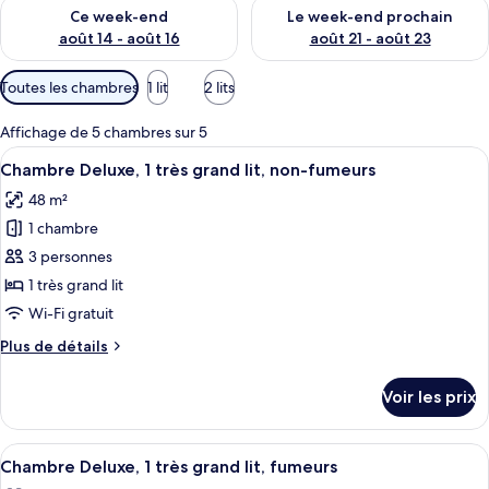
Vérifier la disponibilité pour ce week-end août 14 - août 16
Vérifier la disponibilité pour
Ce week-end
Le week-end prochain
août 14 - août 16
août 21 - août 23
Filtres
Toutes les chambres
1 lit
2 lits
disponibles
pour
Affichage de 5 chambres sur 5
les
Afficher
Une chambre d’hôtel avec un grand lit
5
Chambre Deluxe, 1 très grand lit, non-fumeurs
chambres
toutes
48 m²
les
1 chambre
photos
pour
3 personnes
ce
1 très grand lit
type
Wi-Fi gratuit
de
Plus
Plus de détails
chambre :
de
Chambre
détails
Voir les prix
sur
Deluxe,
le
1
type
Afficher
Une chambre d’hôtel avec un grand lit
très
5
de
Chambre Deluxe, 1 très grand lit, fumeurs
toutes
grand
chambre