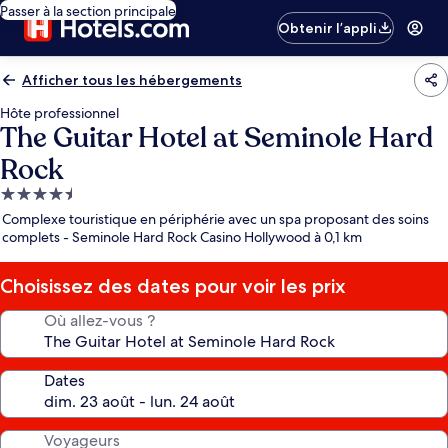
Passer à la section principale
Obtenir l’appli
Afficher tous les hébergements
Hôte professionnel
The Guitar Hotel at Seminole Hard
Rock
Hébergement
4.5 étoiles
Complexe touristique en périphérie avec un spa proposant des soins
complets - Seminole Hard Rock Casino Hollywood à 0,1 km
Choisissez des dates pour voir les prix
Où allez-vous ?
Dates
Voyageurs