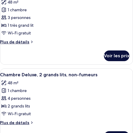
48 m²
Chambre
les
lit,
Deluxe,
1 chambre
photos
non-
1
pour
3 personnes
fumeurs
très
ce
grand
1 très grand lit
lit,
type
Wi-Fi gratuit
non-
de
fumeurs
Plus
Plus de détails
chambre :
de
Chambre
détails
Voir les prix
sur
Deluxe,
le
1
type
Afficher
Une chambre d’hôtel avec deux lits, u
très
5
de
Chambre Deluxe, 2 grands lits, non-fumeurs
toutes
grand
chambre
48 m²
Chambre
les
lit,
Deluxe,
1 chambre
photos
fumeurs
1
pour
4 personnes
très
ce
grand
2 grands lits
lit,
type
Wi-Fi gratuit
fumeurs
de
Plus
Plus de détails
chambre :
de
Chambre
détails