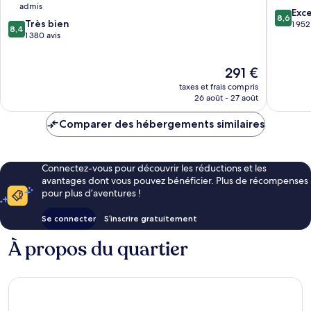
admis
Casino
8.6
Exce
8,6
8.4
Hollywood
Très bien
sur
1 952
8,4
sur
1 380 avis
10,
10,
Excellen
Très
1 952 avi
Le
291 €
bien,
nouveau
1 380 avis
taxes et frais compris
prix
26 août - 27 août
est
de
Comparer des hébergements similaires
291 €
Connectez-vous pour découvrir les réductions et les
avantages dont vous pouvez bénéficier. Plus de récompenses
pour plus d’aventures !
Se connecter
S’inscrire gratuitement
À propos du quartier