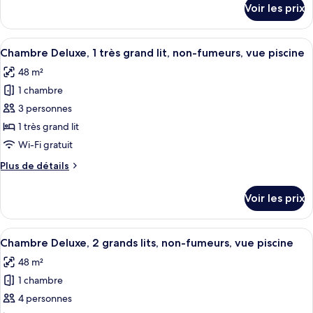
Voir les prix
sur
Deluxe,
le
2
type
Afficher
Une chambre d’hôtel avec un grand lit,
grands
7
de
Chambre Deluxe, 1 très grand lit, non-fumeurs, vue piscine
toutes
lits,
chambre
48 m²
Chambre
les
non-
Deluxe,
1 chambre
photos
fumeurs
2
pour
3 personnes
grands
ce
lits,
1 très grand lit
non-
type
Wi-Fi gratuit
fumeurs
de
Plus
Plus de détails
chambre :
de
Chambre
détails
Voir les prix
sur
Deluxe,
le
1
type
Afficher
Chambre Deluxe, 2 grands lits, non-fu
très
7
de
Chambre Deluxe, 2 grands lits, non-fumeurs, vue piscine
toutes
grand
chambre
48 m²
Chambre
les
lit,
Deluxe,
1 chambre
photos
non-
1
pour
4 personnes
fumeurs,
très