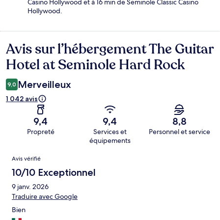
Casino Hollywood et à 16 min de Seminole Classic Casino
Hollywood.
Avis sur l’hébergement The Guitar
Avis
Hotel at Seminole Hard Rock
Merveilleux
9,0
1 042 avis
9,4
9,4
8,8
Propreté
Services et
Personnel et service
équipements
Avis
Avis vérifié
10/10 Exceptionnel
9 janv. 2026
Traduire avec Google
Bien