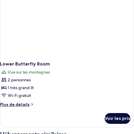
Mountain
House
Lower Butterfly Room
Vue sur les montagnes
2 personnes
1 très grand lit
Wi-Fi gratuit
Plus
Plus de détails
de
détails
Voir les prix
sur
le
type