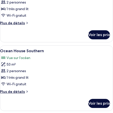
Butterfly
2 personnes
photos
Room
pour
1 très grand lit
ce
Wi-Fi gratuit
type
Plus
Plus de détails
de
de
chambre :
détails
Voir les prix
sur
Upper
le
Coast
type
Afficher
Une chambre spacieuse avec un grand l
House
5
de
Ocean House Southern
toutes
chambre
Tree
Vue sur l’océan
Upper
les
&
Coast
53 m²
photos
Ocean
House
pour
2 personnes
View
Tree
ce
&
1 très grand lit
Ocean
type
Wi-Fi gratuit
View
de
Plus
Plus de détails
chambre :
de
Ocean
détails
Voir les prix
sur
House
le
Southern