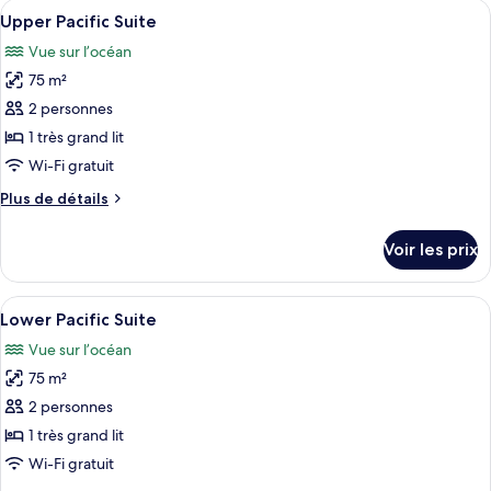
Afficher
Un bâtiment moderne doté d’un balcon
9
Upper Pacific Suite
toutes
Vue sur l’océan
les
75 m²
photos
pour
2 personnes
ce
1 très grand lit
type
Wi-Fi gratuit
de
Plus
Plus de détails
chambre :
de
Upper
détails
Voir les prix
sur
Pacific
le
Suite
type
Afficher
Une chambre dotée d’une grande porte
10
de
Lower Pacific Suite
toutes
chambre
Vue sur l’océan
Upper
les
Pacific
75 m²
photos
Suite
pour
2 personnes
ce
1 très grand lit
type
Wi-Fi gratuit
de