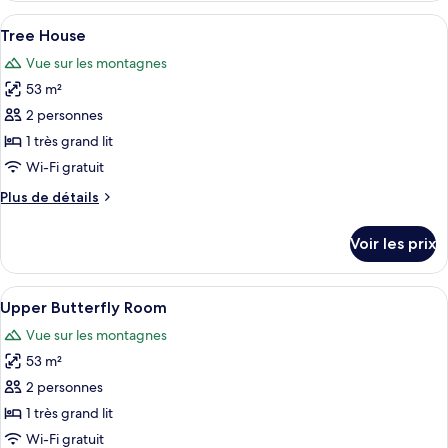
House
type
Afficher
Une cabane en bois perchée dans un ar
Full
9
de
Tree House
toutes
Ocean
chambre
Vue sur les montagnes
Lower
les
View
Coast
53 m²
photos
House
pour
2 personnes
Full
ce
Ocean
1 très grand lit
View
type
Wi-Fi gratuit
de
Plus
Plus de détails
chambre :
de
Tree
détails
Voir les prix
sur
House
le
type
Afficher
Une chambre avec un grand lit, un plaf
7
de
Upper Butterfly Room
toutes
chambre
Vue sur les montagnes
Tree
les
House
53 m²
photos
pour
2 personnes
ce
1 très grand lit
type
Wi-Fi gratuit