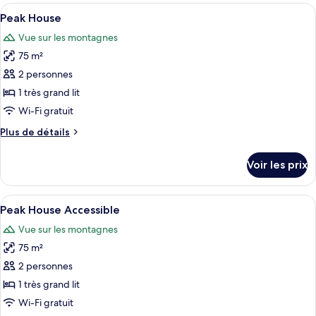
type
Afficher
Une chambre moderne avec un grand li
5
de
Peak House
toutes
chambre
Vue sur les montagnes
Ocean
les
House
75 m²
photos
Southern
pour
2 personnes
ce
1 très grand lit
type
Wi-Fi gratuit
de
Plus
Plus de détails
chambre :
de
Peak
détails
Voir les prix
sur
House
le
type
Afficher
Une chambre moderne avec un grand li
4
de
Peak House Accessible
toutes
chambre
Vue sur les montagnes
Peak
les
House
75 m²
photos
pour
2 personnes
ce
1 très grand lit
type
Wi-Fi gratuit
de