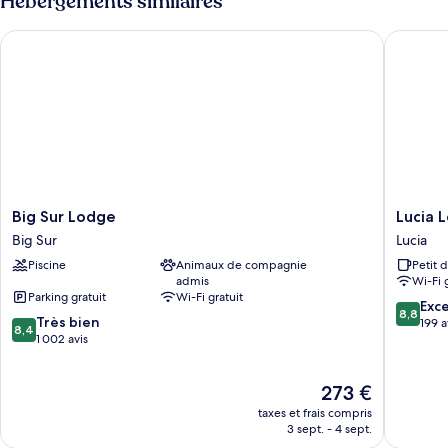
Hébergements similaires
de
chambre
Big Sur Lodge
Lucia Lo
Lower
Butterfly
Room
Big
Lucia
Big Sur Lodge
Lucia 
Sur
Lodge
Big Sur
Lucia
Lodge
Lucia
Piscine
Animaux de compagnie
Petit 
Big
admis
Wi-Fi 
Sur
Parking gratuit
Wi-Fi gratuit
8.8
Exce
8,8
8.4
Très bien
sur
199 a
8,4
sur
1 002 avis
10,
10,
Excellen
Très
199 avis
Le
273 €
bien,
nouveau
1 002 avis
taxes et frais compris
prix
3 sept. - 4 sept.
est