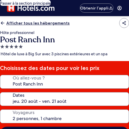
Passer à la section principale
Obtenir l’appli
Afficher tous les hébergements
Hôte professionnel
Post Ranch Inn
Hébergement
5.0 étoiles
Hôtel de luxe à Big Sur avec 3 piscines extérieures et un spa
Choisissez des dates pour voir les prix
Où allez-vous ?
Dates
Voyageurs