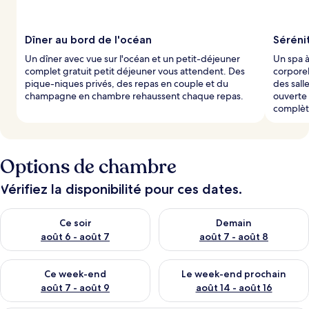
Dîner au bord de l'océan
Séréni
Un dîner avec vue sur l'océan et un petit-déjeuner
Un spa à
complet gratuit petit déjeuner vous attendent. Des
corporel
pique-niques privés, des repas en couple et du
des sall
champagne en chambre rehaussent chaque repas.
ouverte 
complète
Options de chambre
Vérifiez la disponibilité pour ces dates.
Vérifier la disponibilité pour ce soir août 6 - août 7
Vérifier la disponibilité pour 
Ce soir
Demain
août 6 - août 7
août 7 - août 8
Vérifier la disponibilité pour ce week-end août 7 - août 9
Vérifier la disponibilité pour 
Ce week-end
Le week-end prochain
août 7 - août 9
août 14 - août 16