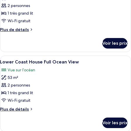
Northern
pour
2 personnes
ce
1 très grand lit
type
Wi-Fi gratuit
de
Plus
Plus de détails
chambre :
de
Upper
détails
Voir les prix
sur
Coast
le
House
type
Afficher
Une chambre à coucher moderne avec u
Full
6
de
Lower Coast House Full Ocean View
toutes
Ocean
chambre
Vue sur l’océan
Upper
les
View
Coast
53 m²
photos
House
pour
2 personnes
Full
ce
Ocean
1 très grand lit
View
type
Wi-Fi gratuit
de
Plus
Plus de détails
chambre :
de
Lower
détails
Voir les prix
sur
Coast
le