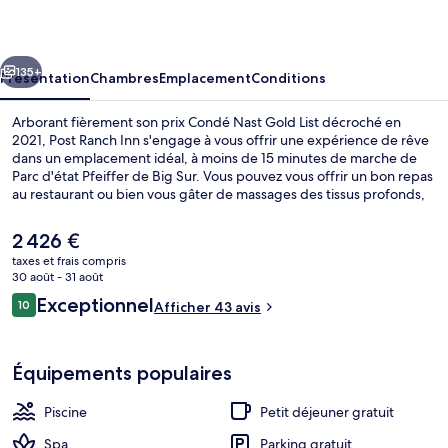
Inn
cédent
Suivant
135+
Présentation
Chambres
Emplacement
Conditions
Arborant fièrement son prix Condé Nast Gold List décroché en
2021, Post Ranch Inn s'engage à vous offrir une expérience de rêve
dans un emplacement idéal, à moins de 15 minutes de marche de
Parc d'état Pfeiffer de Big Sur. Vous pouvez vous offrir un bon repas
au restaurant ou bien vous gâter de massages des tissus profonds,
d'enveloppements corporels ou de soins d'aromathérapie qui vous
sont proposés au spa. Cet hôtel de luxe abrite en outre 3 piscines
Le
2 426 €
extérieures, un bar / salon et une salle de fitness ouverte 24 h/24.
prix
taxes et frais compris
actuel
30 août - 31 août
Post House | Coin séjour | Cheminée
est
Avis
Exceptionnel
10
Afficher 43 avis
de
10 sur 10
voyageurs
2 426 €.
Équipements populaires
Piscine
Petit déjeuner gratuit
Spa
Parking gratuit