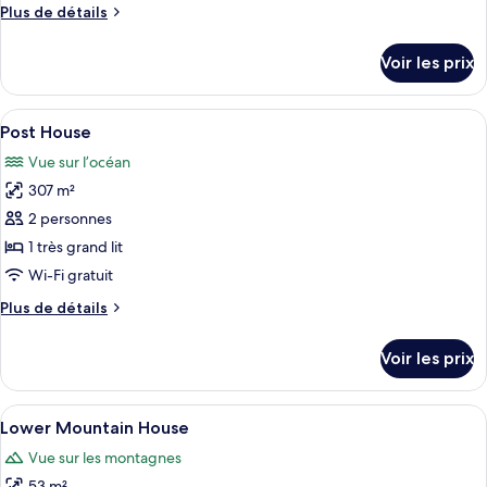
Plus
Plus de détails
chambre :
de
Peak
détails
Voir les prix
sur
House
le
Accessible
type
Afficher
Un bâtiment revêtu de pierre, doté d’
39
de
Post House
toutes
chambre
Vue sur l’océan
Peak
les
House
307 m²
photos
Accessible
pour
2 personnes
ce
1 très grand lit
type
Wi-Fi gratuit
de
Plus
Plus de détails
chambre :
de
Post
détails
Voir les prix
sur
House
le
type
Afficher
Un salon chaleureux avec une cheminé
2
de
Lower Mountain House
toutes
chambre
Vue sur les montagnes
Post
les
House
53 m²