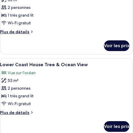
photos
pour
2 personnes
ce
1 très grand lit
type
Wi-Fi gratuit
de
Plus
Plus de détails
chambre :
de
Lower
détails
Voir les prix
sur
Mountain
le
House
type
Afficher
Une chambre à coucher moderne avec u
7
de
Lower Coast House Tree & Ocean View
toutes
chambre
Vue sur l’océan
Lower
les
Mountain
53 m²
photos
House
pour
2 personnes
ce
1 très grand lit
type
Wi-Fi gratuit
de
Plus
Plus de détails
chambre :
de
Lower
détails
Voir les prix
sur
Coast