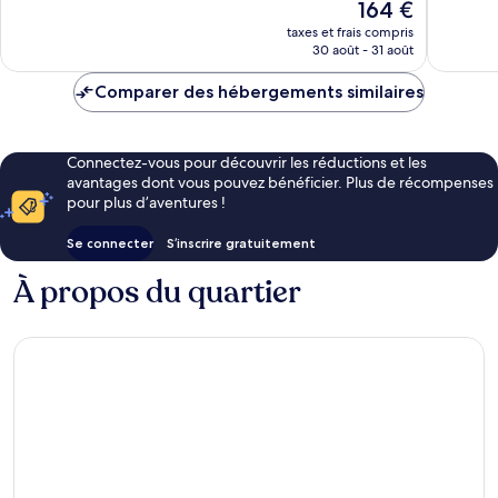
Le
164 €
1 311 avis
1 432 avi
nouveau
taxes et frais compris
prix
30 août - 31 août
est
de
Comparer des hébergements similaires
164 €
Connectez-vous pour découvrir les réductions et les
avantages dont vous pouvez bénéficier. Plus de récompenses
pour plus d’aventures !
Se connecter
S’inscrire gratuitement
À propos du quartier