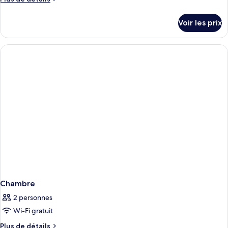
de
détails
Voir les prix
sur
le
type
de
chambre
Chambre
Chambre
2 personnes
Wi-Fi gratuit
Plus
Plus de détails