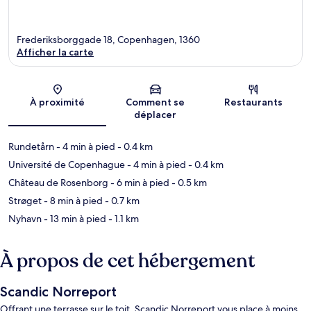
Frederiksborggade 18, Copenhagen, 1360
Afficher la carte
Carte
À proximité
Comment se
Restaurants
déplacer
Rundetårn
- 4 min à pied
- 0.4 km
Université de Copenhague
- 4 min à pied
- 0.4 km
Château de Rosenborg
- 6 min à pied
- 0.5 km
Strøget
- 8 min à pied
- 0.7 km
Nyhavn
- 13 min à pied
- 1.1 km
À propos de cet hébergement
Scandic Norreport
Offrant une terrasse sur le toit, Scandic Norreport vous place à moins