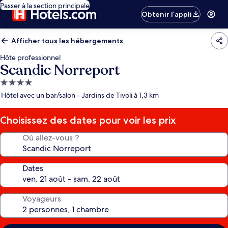
Passer à la section principale
Obtenir l’appli
Afficher tous les hébergements
Hôte professionnel
Scandic Norreport
Hébergement
4.0 étoiles
Hôtel avec un bar/salon - Jardins de Tivoli à 1,3 km
Choisissez des dates pour voir les prix
Où allez-vous ?
Dates
Voyageurs