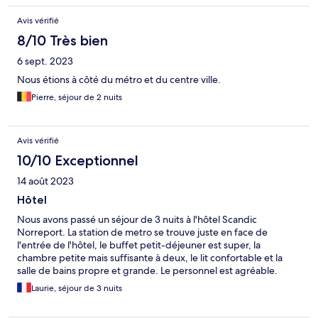
Avis vérifié
8/10 Très bien
6 sept. 2023
Nous étions à côté du métro et du centre ville.
Pierre, séjour de 2 nuits
Avis vérifié
10/10 Exceptionnel
14 août 2023
Hôtel
Nous avons passé un séjour de 3 nuits à l'hôtel Scandic
Norreport. La station de metro se trouve juste en face de
l'entrée de l'hôtel, le buffet petit-déjeuner est super, la
chambre petite mais suffisante à deux, le lit confortable et la
salle de bains propre et grande. Le personnel est agréable.
Nous recommendons cet hôtel pour notre première fois à
Laurie, séjour de 3 nuits
Copenhague !