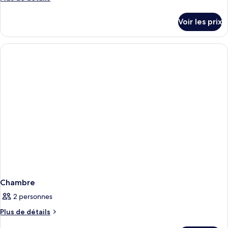
de
détails
Voir les prix
sur
le
type
de
chambre
Chambre
Chambre
2 personnes
Plus
Plus de détails
de