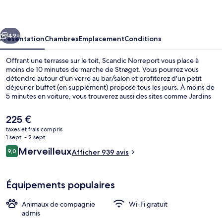
cédent
Suivant
49+
Présentation
Chambres
Emplacement
Conditions
Offrant une terrasse sur le toit, Scandic Norreport vous place à
moins de 10 minutes de marche de Strøget. Vous pourrez vous
détendre autour d'un verre au bar/salon et profiterez d'un petit
déjeuner buffet (en supplément) proposé tous les jours. À moins de
5 minutes en voiture, vous trouverez aussi des sites comme Jardins
de Tivoli et Rådhuspladsen. Les autres voyageurs apprécient
l'emplacement pour les visites touristiques, mais aussi pour sa
Le
225 €
proximité avec les transports publics : Station de métro Gammel
prix
taxes et frais compris
Strand est à 11 min à pied et Station de métro Rådhuspladsen, à 12
actuel
1 sept. - 2 sept.
min de marche.
Bar (sur place)
est
Avis
Merveilleux
9,0
Afficher 939 avis
de
9,0 sur 10
voyageurs
225 €.
Équipements populaires
Animaux de compagnie
Wi-Fi gratuit
admis