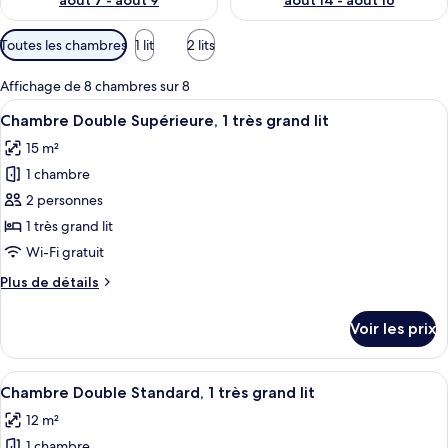
août 7 - août 9
août 14 - août 16
Filtres
Toutes les chambres
1 lit
2 lits
disponibles
pour
Affichage de 8 chambres sur 8
les
Afficher
Une chambre d’hôtel comprenant un li
8
Chambre Double Supérieure, 1 très grand lit
chambres
toutes
15 m²
les
1 chambre
photos
pour
2 personnes
ce
1 très grand lit
type
Wi-Fi gratuit
de
Plus
Plus de détails
chambre :
de
Chambre
détails
Voir les prix
sur
Double
le
Supérieure,
type
Afficher
Une chambre d’hôtel moderne avec un gr
1
10
de
Chambre Double Standard, 1 très grand lit
toutes
très
chambre
12 m²
Chambre
les
grand
Double
1 chambre