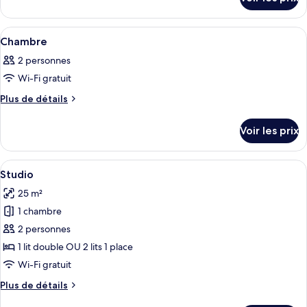
sur
de
le
chambre :
type
Afficher
Une chambre d’hôtel comprenant un lit,
15
de
Chambre
Chambre
toutes
chambre
2 personnes
Chambre
les
Wi-Fi gratuit
photos
pour
Plus
Plus de détails
de
ce
détails
type
Voir les prix
sur
de
le
chambre :
type
Afficher
Studio | Literie de qualité supérieure,
5
de
Chambre
Studio
toutes
chambre
25 m²
Chambre
les
1 chambre
photos
pour
2 personnes
ce
1 lit double OU 2 lits 1 place
type
Wi-Fi gratuit
de
Plus
Plus de détails
chambre :
de