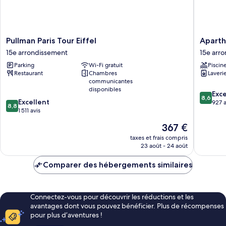
Pullman
Apartho
Pullman Paris Tour Eiffel
Aparth
Paris
Adagio
15e arrondissement
15e arr
Tour
Paris
Parking
Wi-Fi gratuit
Piscin
Eiffel
Centre
Restaurant
Chambres
Laveri
15e
Tour
communicantes
arrondissement
Eiffel
disponibles
8.6
15e
Exce
8,6
8.8
Excellent
sur
arrondi
927 a
8,8
sur
1 511 avis
10,
10,
Excellen
Le
367 €
Excellent,
927 avis
nouveau
1 511 avis
taxes et frais compris
prix
23 août - 24 août
est
de
Comparer des hébergements similaires
367 €
Connectez-vous pour découvrir les réductions et les
avantages dont vous pouvez bénéficier. Plus de récompenses
pour plus d’aventures !