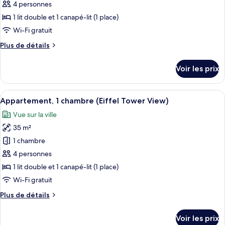
pour
4 personnes
Eiffel
ce
1 lit double et 1 canapé-lit (1 place)
type
Wi-Fi gratuit
de
Plus
Plus de détails
chambre :
de
Appartement,
détails
Voir les prix
sur
1
le
chambre
type
Afficher
Une cuisine moderne offrant une vue su
7
de
Appartement, 1 chambre (Eiffel Tower View)
toutes
chambre
Vue sur la ville
Appartement,
les
1
35 m²
photos
chambre
pour
1 chambre
ce
4 personnes
type
1 lit double et 1 canapé-lit (1 place)
de
Wi-Fi gratuit
chambre :
Plus
Plus de détails
Appartement,
de
1
détails
Voir les prix
chambre
sur