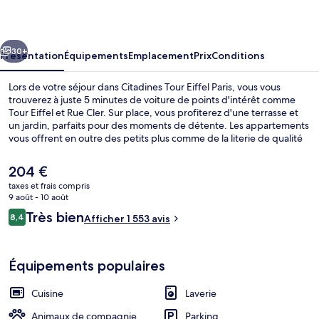
Eiffel
Paris
cédent
Suivant
30+
Présentation
Équipements
Emplacement
Prix
Conditions
Lors de votre séjour dans Citadines Tour Eiffel Paris, vous vous
trouverez à juste 5 minutes de voiture de points d'intérêt comme
Tour Eiffel et Rue Cler. Sur place, vous profiterez d'une terrasse et
un jardin, parfaits pour des moments de détente. Les appartements
vous offrent en outre des petits plus comme de la literie de qualité
supérieure et un pommeau de douche à « effet pluie ». Les autres
voyageurs adorent le personnel attentionné et la présentation
Le
204 €
générale. Quelques minutes de marche seulement séparent
prix
taxes et frais compris
l'hébergement des transports publics : Station de métro La Motte-
actuel
9 août - 10 août
Picquet - Grenelle est accessible en quelques foulées et Station de
Studio, balcon (Eiffel Tower View) | Ba
est
Avis
métro Avenue Émile-Zola se situe à 4 min à pied.
Très bien
8,4
Afficher 1 553 avis
de
8,4 sur 10
voyageurs
204 €.
Équipements populaires
Cuisine
Laverie
Animaux de compagnie
Parking