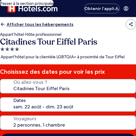
Passer à la section principale
Obtenir l’appli
Afficher tous les hébergements
Appart’hôtel
·
Hôte professionnel
Citadines Tour Eiffel Paris
Hébergement
4.0 étoiles
Appart'hôtel pour la clientèle LGBTQIA+ à proximité de Tour Eiffel
Choisissez des dates pour voir les prix
Où allez-vous ?
Dates
Voyageurs