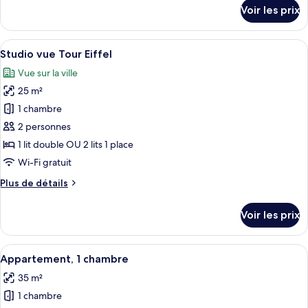
Studio
détails
Voir les prix
sur
le
type
Afficher
Une chambre d’hôtel avec un grand lit,
6
de
Studio vue Tour Eiffel
toutes
chambre
Vue sur la ville
Studio
les
25 m²
photos
pour
1 chambre
ce
2 personnes
type
1 lit double OU 2 lits 1 place
de
Wi-Fi gratuit
chambre :
Plus
Plus de détails
Studio
de
vue
détails
Voir les prix
Tour
sur
le
Eiffel
type
Afficher
Une chambre d’hôtel avec un grand lit,
5
de
Appartement, 1 chambre
toutes
chambre
35 m²
Studio
les
vue
1 chambre
photos
Tour