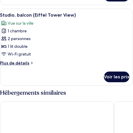
le
(Eiffel
type
Afficher
Studio, balcon (Eiffel Tower View) | Li
Tower
6
de
Studio, balcon (Eiffel Tower View)
toutes
View)
chambre
Vue sur la ville
Appartement,
les
1
1 chambre
photos
chambre
pour
2 personnes
(Eiffel
ce
Tower
1 lit double
View)
type
Wi-Fi gratuit
de
Plus
Plus de détails
chambre :
de
Studio,
détails
Voir les prix
sur
balcon
le
(Eiffel
type
Hébergements similaires
Tower
de
View)
chambre
Pullman Paris Tour Eiffel
Aparthot
Studio,
balcon
(Eiffel
Tower
View)