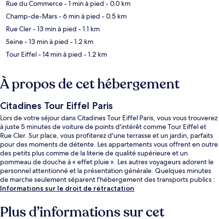
Rue du Commerce
- 1 min à pied
- 0.0 km
Champ-de-Mars
- 6 min à pied
- 0.5 km
Rue Cler
- 13 min à pied
- 1.1 km
Seine
- 13 min à pied
- 1.2 km
Tour Eiffel
- 14 min à pied
- 1.2 km
À propos de cet hébergement
Citadines Tour Eiffel Paris
Lors de votre séjour dans Citadines Tour Eiffel Paris, vous vous trouverez
à juste 5 minutes de voiture de points d'intérêt comme Tour Eiffel et
Rue Cler. Sur place, vous profiterez d'une terrasse et un jardin, parfaits
pour des moments de détente. Les appartements vous offrent en outre
des petits plus comme de la literie de qualité supérieure et un
pommeau de douche à « effet pluie ». Les autres voyageurs adorent le
personnel attentionné et la présentation générale. Quelques minutes
de marche seulement séparent l'hébergement des transports publics :
Station de métro La Motte-Picquet - Grenelle est accessible en
Informations sur le droit de rétractation
quelques foulées et Station de métro Avenue Émile-Zola se situe à 4
min à pied.
Plus d’informations sur cet