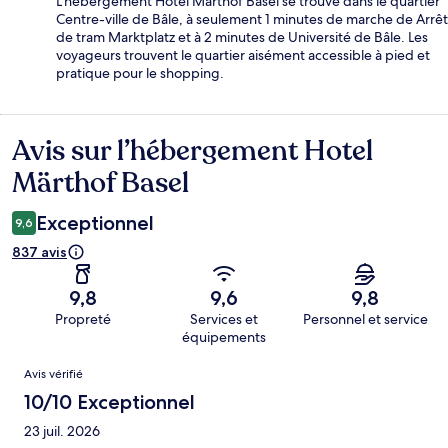
L'hébergement Hotel Märthof Basel se trouve dans le quartier
Centre-ville de Bâle, à seulement 1 minutes de marche de Arrêt
de tram Marktplatz et à 2 minutes de Université de Bâle. Les
voyageurs trouvent le quartier aisément accessible à pied et
pratique pour le shopping.
Avis sur l’hébergement Hotel
Avis
Märthof Basel
Exceptionnel
9,6
837 avis
9,8
9,6
9,8
Propreté
Services et
Personnel et service
équipements
Avis
Avis vérifié
10/10 Exceptionnel
23 juil. 2026