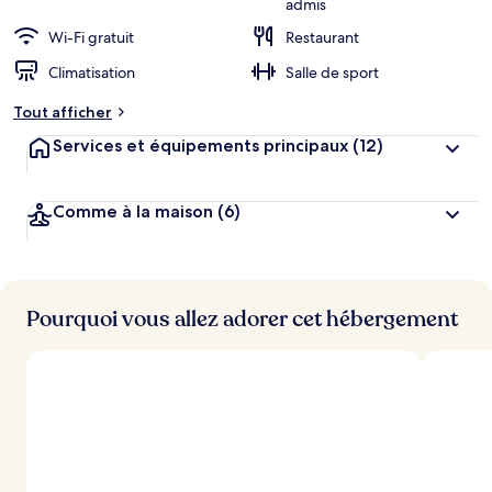
admis
r
Wi-Fi gratuit
Restaurant
g
e
Climatisation
Salle de sport
m
e
Tout afficher
n
t
Services et équipements principaux
(12)
s
l
Comme à la maison
(6)
e
s
m
i
Pourquoi vous allez adorer cet hébergement
e
u
x
n
o
t
é
s