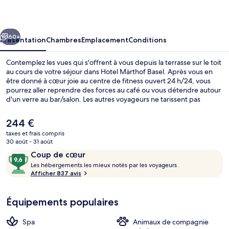
Basel
cédent
Suivant
60+
Présentation
Chambres
Emplacement
Conditions
Contemplez les vues qui s'offrent à vous depuis la terrasse sur le toit
au cours de votre séjour dans Hotel Märthof Basel. Après vous en
être donné à cœur joie au centre de fitness ouvert 24 h/24, vous
pourrez aller reprendre des forces au café ou vous détendre autour
d'un verre au bar/salon. Les autres voyageurs ne tarissent pas
d'éloges en ce qui concerne le personnel attentionné et la
présentation générale. Quelques minutes de marche seulement
Le
244 €
séparent l'hébergement des transports publics : Arrêt de tram
prix
taxes et frais compris
Marktplatz est accessible en quelques foulées et Arrêt de tram
actuel
30 août - 31 août
Universität se situe à 4 min à pied.
Façade de l’hébergement
est
Avis
9,6
Coup de cœur
de
voyageurs
L
sur
Les hébergements les mieux notés par les voyageurs
244 €.
e
Afficher 837 avis
10,
s
Coup
de
Équipements populaires
h
cœur
é
b
Spa
Animaux de compagnie
e