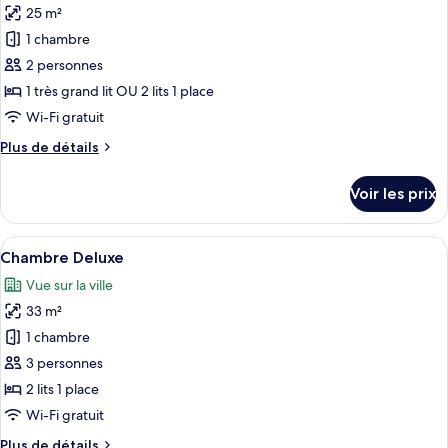
Supérieure
25 m²
photos
pour
1 chambre
ce
2 personnes
type
1 très grand lit OU 2 lits 1 place
de
Wi-Fi gratuit
chambre :
Plus
Plus de détails
Chambre
de
Signature
détails
Voir les prix
sur
le
type
Afficher
Une chambre d’hôtel moderne avec un g
6
de
Chambre Deluxe
toutes
chambre
Vue sur la ville
Chambre
les
Signature
33 m²
photos
pour
1 chambre
ce
3 personnes
type
2 lits 1 place
de
Wi-Fi gratuit
chambre :
Plus
Plus de détails