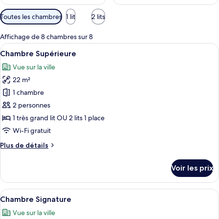
Filtres
Toutes les chambres
1 lit
2 lits
disponibles
pour
Affichage de 8 chambres sur 8
les
Afficher
Une chambre d’hôtel moderne avec un g
6
Chambre Supérieure
chambres
toutes
Vue sur la ville
les
22 m²
photos
pour
1 chambre
ce
2 personnes
type
1 très grand lit OU 2 lits 1 place
de
Wi-Fi gratuit
chambre :
Plus
Plus de détails
Chambre
de
Supérieure
détails
Voir les prix
sur
le
type
Afficher
Une chambre d’hôtel moderne, dotée d’u
7
de
Chambre Signature
toutes
chambre
Vue sur la ville
Chambre
les