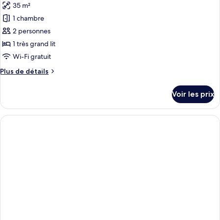
Suite
35 m²
photos
pour
1 chambre
ce
2 personnes
type
1 très grand lit
de
Wi-Fi gratuit
chambre :
Plus
Plus de détails
Marktplatz
de
Junior
détails
Voir les prix
Suite
sur
le
type
de
chambre
Marktplatz
Junior
Suite