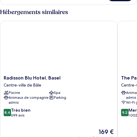
le
type
Hébergements similaires
de
chambre
Radisson Blu Hotel, Basel
The Pass
Deluxe
Radisson
The
Radisson Blu Hotel, Basel
The Pa
Blu
Passage
Centre-ville de Bâle
Centre-v
Hotel,
Urban
Piscine
Spa
Anima
Basel
&
Animaux de compagnie
Parking
admis
Centre-
Lifestyle
admis
Wi-Fi 
ville
Hotel
8.4
9.2
de
Très bien
Centre-
Mer
8,4
9,2
sur
sur
Bâle
699 avis
ville
1 002
10,
10,
de
Très
Merveill
Bâle
Le
169 €
bien,
1 002 av
nouveau