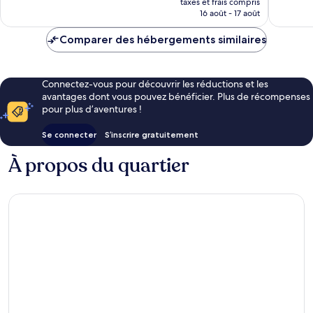
699 avis
taxes et frais compris
prix
16 août - 17 août
est
de
Comparer des hébergements similaires
169 €
Connectez-vous pour découvrir les réductions et les
avantages dont vous pouvez bénéficier. Plus de récompenses
pour plus d’aventures !
Se connecter
S’inscrire gratuitement
À propos du quartier