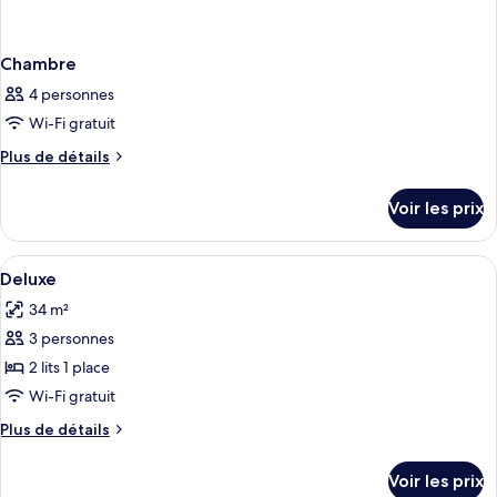
Chambre
4 personnes
Wi-Fi gratuit
Plus
Plus de détails
de
détails
Voir les prix
sur
le
type
Afficher
Literie de qualité supérieure, couette 
1
de
Deluxe
toutes
chambre
34 m²
Chambre
les
3 personnes
photos
pour
2 lits 1 place
ce
Wi-Fi gratuit
type
Plus
Plus de détails
de
de
chambre :
détails
Voir les prix
sur
Deluxe