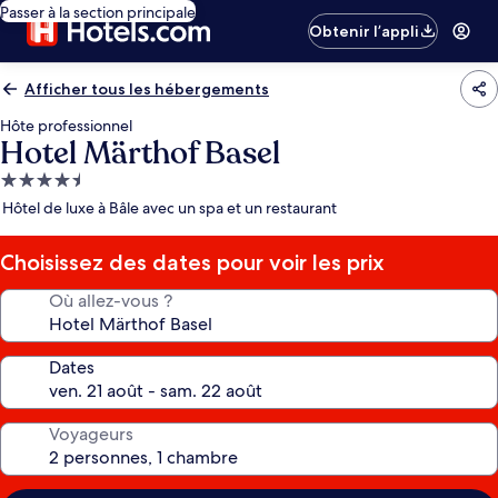
Passer à la section principale
Obtenir l’appli
Afficher tous les hébergements
Hôte professionnel
Hotel Märthof Basel
Hébergement
4.5 étoiles
Hôtel de luxe à Bâle avec un spa et un restaurant
Choisissez des dates pour voir les prix
Où allez-vous ?
Dates
Voyageurs