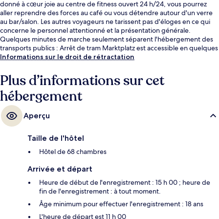
donné à cœur joie au centre de fitness ouvert 24 h/24, vous pourrez
aller reprendre des forces au café ou vous détendre autour d'un verre
au bar/salon. Les autres voyageurs ne tarissent pas d'éloges en ce qui
concerne le personnel attentionné et la présentation générale.
Quelques minutes de marche seulement séparent l'hébergement des
transports publics : Arrêt de tram Marktplatz est accessible en quelques
foulées et Arrêt de tram Universität se situe à 4 min à pied.
Informations sur le droit de rétractation
Plus d’informations sur cet
hébergement
Aperçu
Taille de l'hôtel
Hôtel de 68 chambres
Arrivée et départ
Heure de début de l'enregistrement : 15 h 00 ; heure de
fin de l'enregistrement : à tout moment.
Âge minimum pour effectuer l'enregistrement : 18 ans
L'heure de départ est 11 h 00