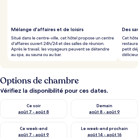
p
a
r
l
Mélange d'affaires et de loisirs
Des sa
e
Situé dans le centre-ville, cet hôtel propose un centre
Cet hôte
s
d'affaires ouvert 24h/24 et des salles de réunion.
restaura
Après le travail, les voyageurs peuvent se détendre
petit dé
v
au spa, au sauna ou au bar.
délicieu
o
y
a
g
Options de chambre
e
u
r
Vérifiez la disponibilité pour ces dates.
s
Vérifier la disponibilité pour ce soir août 7 - août 8
Vérifier la disponibilité pour 
Ce soir
Demain
août 7 - août 8
août 8 - août 9
Vérifier la disponibilité pour ce week-end août 7 - août 9
Vérifier la disponibilité pour 
Ce week-end
Le week-end prochain
août 7 - août 9
août 14 - août 16