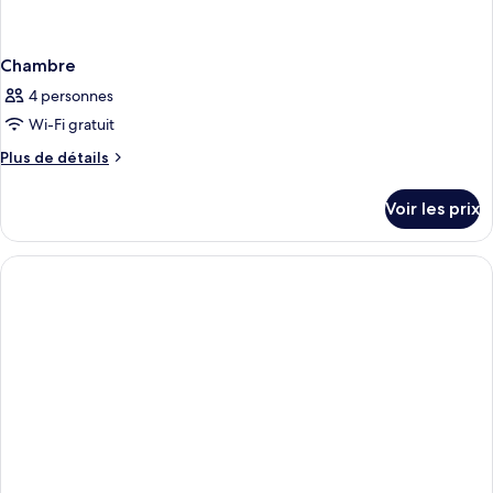
Chambre
4 personnes
Wi-Fi gratuit
Plus
Plus de détails
de
détails
Voir les prix
sur
le
type
de
chambre
Chambre