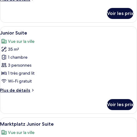
Chambre
de
Deluxe
détails
Voir les prix
sur
le
type
Afficher
Une chambre d’hôtel moderne équipée d
6
de
Junior Suite
toutes
chambre
Vue sur la ville
Chambre
les
Deluxe
35 m²
photos
pour
1 chambre
ce
3 personnes
type
1 très grand lit
de
Wi-Fi gratuit
chambre :
Plus
Plus de détails
Junior
de
Suite
détails
Voir les prix
sur
le
type
Afficher
Une chambre d’hôtel moderne dotée d’un
10
de
Marktplatz Junior Suite
toutes
chambre
Vue sur la ville
Junior
les