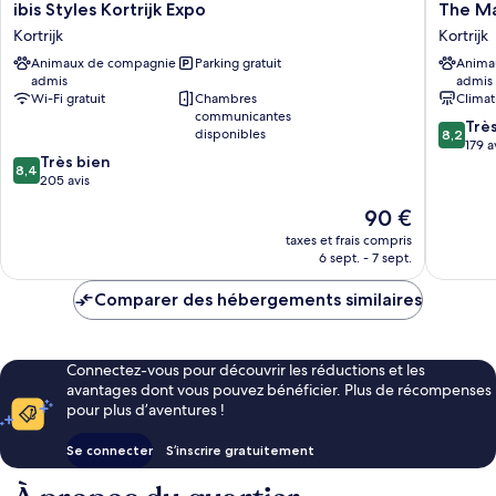
ibis
The
ibis Styles Kortrijk Expo
The Ma
Styles
Market
Kortrijk
Kortrijk
Kortrijk
by
Animaux de compagnie
Parking gratuit
Anima
Expo
Parkhote
admis
admis
Kortrijk
Kortrijk
Wi-Fi gratuit
Chambres
Climat
communicantes
8.2
Trè
disponibles
8,2
sur
179 a
8.4
Très bien
10,
8,4
sur
205 avis
Très
10,
bien,
Le
90 €
Très
179 avis
nouveau
bien,
taxes et frais compris
prix
6 sept. - 7 sept.
205 avis
est
de
Comparer des hébergements similaires
90 €
Connectez-vous pour découvrir les réductions et les
avantages dont vous pouvez bénéficier. Plus de récompenses
pour plus d’aventures !
Se connecter
S’inscrire gratuitement