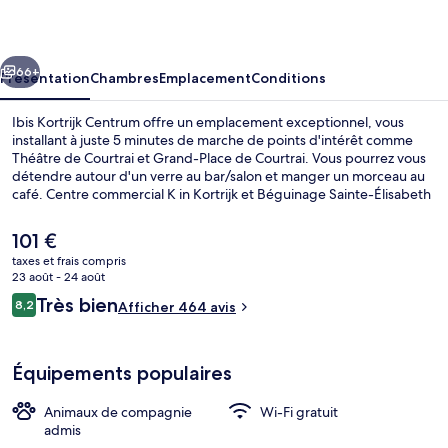
Centrum
cédent
Suivant
66+
Présentation
Chambres
Emplacement
Conditions
Ibis Kortrijk Centrum offre un emplacement exceptionnel, vous
installant à juste 5 minutes de marche de points d'intérêt comme
Théâtre de Courtrai et Grand-Place de Courtrai. Vous pourrez vous
détendre autour d'un verre au bar/salon et manger un morceau au
café. Centre commercial K in Kortrijk et Béguinage Sainte-Élisabeth
se trouvent par ailleurs à moins de 10 minutes à pied. Les autres
voyageurs adorent le personnel attentionné.
Le
101 €
prix
taxes et frais compris
actuel
23 août - 24 août
Petit déjeuner buffet servi tous les j
est
Avis
Très bien
8,2
Afficher 464 avis
de
8,2 sur 10
voyageurs
101 €.
Équipements populaires
Animaux de compagnie
Wi-Fi gratuit
admis