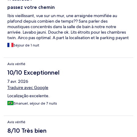
passez votre chemin
Ibis vieillissant, vue sur un mur, une arraignée momifiée au
plafond depuis combien de temps?? Sans parler des
moustiques concentrés dans la salle de bain à notre notre
arrivée. Lavabo jauni. Douche ok. Lits étroits pour les chambres
twin. Airco pas optimal. A part la localisation et le parking payant
sur la place à côté, je ne vois pas l'intérêt de choisir cet hôtel...
Séjour de 1 nuit
Avis vérifié
10/10 Exceptionnel
7 avr. 2026
Traduire avec Google
Localização excelente.
Emanuel, séjour de 7 nuits
Avis vérifié
8/10 Très bien