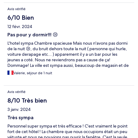
Avis vérifié
6/10 Bien
12 févr. 2024
Pas pour y dormir!!! 😢
L'hotel sympa Chambre spacieuse Mais nous n'avons pas dormi
de la nuit 😢, du bruit dehors toute la nuit ( personne qui hurle,
voiture derapage etc... ) apparement il y a un bar pour les
jeunes a coté. Nous ne reviendrons pas a cause de ça!
Dommage! La ville est sympa aussi, beaucoup de magasin et de
grande place.
Valerie, séjour de 1 nuit
Avis vérifié
8/10 Très bien
3 janv. 2024
Très sympa
Personnel super sympa et très efficace ! C'est vraiment le point
fort de cet hôtel ! La chambre que nous occupions était un peu
vétuste et nous ne pouvions pas ouvrir la fenêtre. C'est la seule