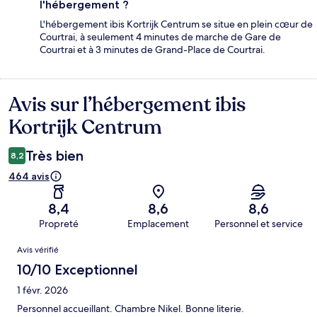
l'hébergement ?
L'hébergement ibis Kortrijk Centrum se situe en plein cœur de
Courtrai, à seulement 4 minutes de marche de Gare de
Courtrai et à 3 minutes de Grand-Place de Courtrai.
Avis sur l’hébergement ibis
Avis
Kortrijk Centrum
Très bien
8,2
464 avis
8,4
8,6
8,6
Propreté
Emplacement
Personnel et service
Avis
Avis vérifié
10/10 Exceptionnel
1 févr. 2026
Personnel accueillant. Chambre Nikel. Bonne literie.