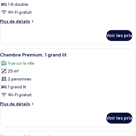
Familiale
pour
1 lit double
ce
Wi-Fi gratuit
type
Plus
Plus de détails
de
de
chambre :
détails
Voir les prix
sur
Chambre
le
Double,
type
Afficher
Un ordinateur portable, un smartphone,
1
12
de
Chambre Premium, 1 grand lit
toutes
chambre
lit
Vue sur la ville
Chambre
les
double
Double,
25 m²
photos
1
pour
2 personnes
lit
ce
double
1 grand lit
type
Wi-Fi gratuit
de
Plus
Plus de détails
chambre :
de
Chambre
détails
Voir les prix
sur
Premium,
le
1
type
Afficher
Une chambre d’hôtel avec un lit, un bur
grand