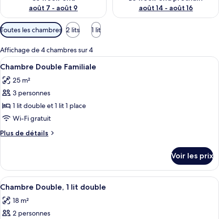
août 7 - août 9
août 14 - août 16
Filtres
Toutes les chambres
2 lits
1 lit
disponibles
pour
Affichage de 4 chambres sur 4
les
Afficher
Une chambre d’hôtel avec un lit, un bu
9
Chambre Double Familiale
chambres
toutes
25 m²
les
3 personnes
photos
pour
1 lit double et 1 lit 1 place
ce
Wi-Fi gratuit
type
Plus
Plus de détails
de
de
chambre :
détails
Voir les prix
sur
Chambre
le
Double
type
Afficher
Une chambre d’hôtel avec un grand lit
Familiale
9
de
Chambre Double, 1 lit double
toutes
chambre
18 m²
Chambre
les
Double
2 personnes
photos