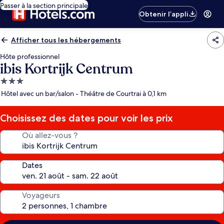
Passer à la section principale
Obtenir l’appli
Afficher tous les hébergements
Hôte professionnel
ibis Kortrijk Centrum
Hébergement
3.0 étoiles
Hôtel avec un bar/salon - Théâtre de Courtrai à 0,1 km
Choisissez des dates pour voir les prix
Où allez-vous ?
Dates
Voyageurs