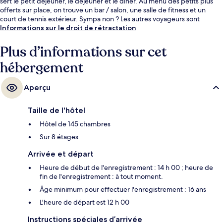
sert le petit déjeuner, le déjeuner et le dîner. Au menu des petits plus
offerts sur place, on trouve un bar / salon, une salle de fitness et un
court de tennis extérieur. Sympa non ? Les autres voyageurs sont
séduits par l'excellence du service de chambre et le personnel
Informations sur le droit de rétractation
attentionné. L'hébergement se situe à une très courte distance à pied
des transports publics : Station Ratchayothin se trouve à 11 min et
Plus d’informations sur cet
Station Phahonyothin 24, à 12 min.
hébergement
Aperçu
Taille de l'hôtel
Hôtel de 145 chambres
Sur 8 étages
Arrivée et départ
Heure de début de l'enregistrement : 14 h 00 ; heure de
fin de l'enregistrement : à tout moment.
Âge minimum pour effectuer l'enregistrement : 16 ans
L'heure de départ est 12 h 00
Instructions spéciales d’arrivée