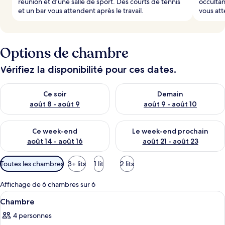
réunion et d'une salle de sport. Des courts de tennis
occulta
et un bar vous attendent après le travail.
vous att
Options de chambre
Vérifiez la disponibilité pour ces dates.
Vérifier la disponibilité pour ce soir août 8 - août 9
Vérifier la disponibilité pour 
Ce soir
Demain
août 8 - août 9
août 9 - août 10
Vérifier la disponibilité pour ce week-end août 14 - août 16
Vérifier la disponibilité pour
Ce week-end
Le week-end prochain
août 14 - août 16
août 21 - août 23
Filtres
Toutes les chambres
3+ lits
1 lit
2 lits
disponibles
pour
Affichage de 6 chambres sur 6
les
Afficher
Une chambre d’hôtel avec deux lits, un
9
Chambre
chambres
toutes
4 personnes
les