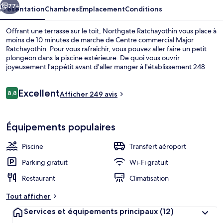
77+
Présentation
Chambres
Emplacement
Conditions
Offrant une terrasse sur le toit, Northgate Ratchayothin vous place à
moins de 10 minutes de marche de Centre commercial Major
Ratchayothin. Pour vous rafraîchir, vous pouvez aller faire un petit
plongeon dans la piscine extérieure. De quoi vous ouvrir
joyeusement l'appétit avant d'aller manger à l'établissement 248
Cafe Bar, qui vous sert le petit déjeuner, le déjeuner et le dîner. Au
menu des petits plus offerts sur place, on trouve un bar / salon, une
Avis
Excellent
salle de fitness et un court de tennis extérieur. Sympa non ? Les
8,8
Afficher 249 avis
8,8 sur 10
voyageurs
autres voyageurs sont séduits par l'excellence du service de
chambre et le personnel attentionné. L'hébergement se situe à une
Piscine extérieure
très courte distance à pied des transports publics : Station
Équipements populaires
Ratchayothin se trouve à 11 min et Station Phahonyothin 24, à 12 min.
Piscine
Transfert aéroport
Parking gratuit
Wi-Fi gratuit
Restaurant
Climatisation
Tout afficher
Services et équipements principaux
(12)