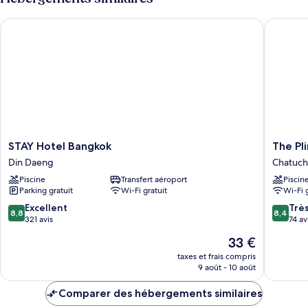
de
chambre
STAY Hotel Bangkok
The Plim
Suite,
2
chambres
STAY
The
STAY Hotel Bangkok
The Pl
Hotel
Plimpla
Din Daeng
Chatuc
Bangkok
2
Piscine
Transfert aéroport
Piscin
Din
Chatuch
Parking gratuit
Wi-Fi gratuit
Wi-Fi 
Daeng
8.8
8.4
Excellent
Trè
8,8
8,4
sur
sur
321 avis
74 av
10,
10,
Le
33 €
Excellent,
Très
nouveau
321 avis
bien,
taxes et frais compris
prix
9 août - 10 août
74 avis
est
de
Comparer des hébergements similaires
33 €