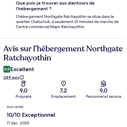
Que puis-je trouver aux alentours de
l'hébergement ?
L'hébergement Northgate Ratchayothin se situe dans le
quartier Chatuchuk, à seulement 10 minutes de marche de
Centre commercial Major Ratchayothin.
Avis sur l’hébergement Northgate
Avis
Ratchayothin
Excellent
8,8
249 avis
9,0
7,2
9,0
Propreté
Emplacement
Personnel et service
Avis
Avis vérifié
10/10 Exceptionnel
17 déc. 2025