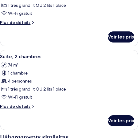
ce
1 très grand lit OU 2 lits 1 place
type
Wi-Fi gratuit
de
Plus
Plus de détails
chambre :
de
Studio
détails
Voir les prix
sur
le
type
Afficher
Une chambre d’hôtel avec deux lits, un
9
de
Suite, 2 chambres
toutes
chambre
74 m²
Studio
les
1 chambre
photos
pour
4 personnes
ce
1 très grand lit OU 2 lits 1 place
type
Wi-Fi gratuit
de
Plus
Plus de détails
chambre :
de
Suite,
détails
Voir les prix
sur
2
le
chambres
type
Hébergements similaires