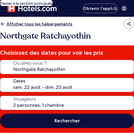
Passer à la section principale
Obtenir l’appli
Afficher tous les hébergements
Northgate Ratchayothin
Choisissez des dates pour voir les prix
Où allez-vous ?
Dates
Voyageurs
Rechercher