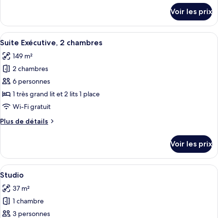
détails
type
Voir les prix
sur
de
le
chambre :
type
Afficher
Une chambre à coucher avec un lit, une
26
de
Chambre
Suite Exécutive, 2 chambres
toutes
chambre
149 m²
Chambre
les
2 chambres
photos
pour
6 personnes
ce
1 très grand lit et 2 lits 1 place
type
Wi-Fi gratuit
de
Plus
Plus de détails
chambre :
de
Suite
détails
Voir les prix
sur
Exécutive,
le
2
type
Afficher
Une chambre d’hôtel moderne avec un g
chambres
10
de
Studio
toutes
chambre
37 m²
Suite
les
Exécutive,
1 chambre
photos
2
pour
3 personnes
chambres