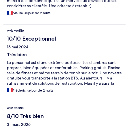
merci à tt le personnel qui fait un merveilleux travail et qui sait
considérer sa clientèle. Une adresse à retenir. :)
Malika, séjour de 2 nuits
Avis vérifié
10/10 Exceptionnel
15 mai 2024
Très bien
Le personnel est d'une extrême politesse. Les chambres sont
propres, bien équipées et confortables. Parking gratuit. Piscine,
salle de fitness et même terrain de tennis sur le toit. Une navette
gratuite vous transporte à la station BTS. Au alentours, il y a
suffisamment de solutions de restauration. Mais il y a aussi la
possibilité de commander son repas à l'hôtel. Il vous est livré en
Frédéric, séjour de 2 nuits
chambre. Le prix est très abordable. Nous avons apprécié notre
séjour dans cet hôtel.
Avis vérifié
8/10 Très bien
31 mars 2026