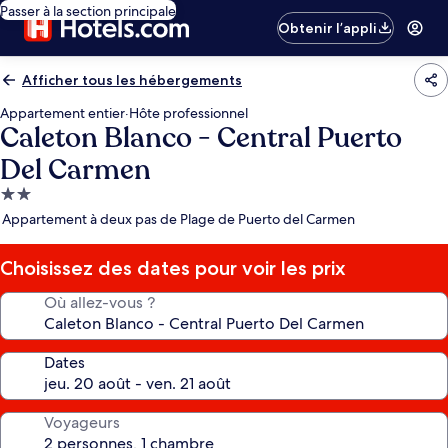
Passer à la section principale
Obtenir l’appli
Afficher tous les hébergements
Appartement entier
·
Hôte professionnel
Caleton Blanco - Central Puerto
Del Carmen
Hébergement
2.0 étoiles
Appartement à deux pas de Plage de Puerto del Carmen
Choisissez des dates pour voir les prix
Où allez-vous ?
Dates
Voyageurs