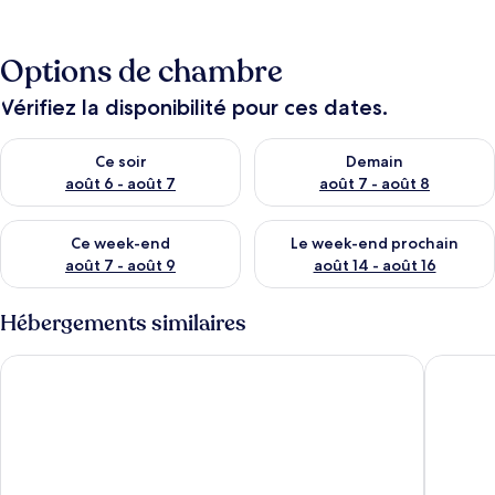
Options de chambre
Vérifiez la disponibilité pour ces dates.
Vérifier la disponibilité pour ce soir août 6 - août 7
Vérifier la disponibilité pour 
Ce soir
Demain
août 6 - août 7
août 7 - août 8
Vérifier la disponibilité pour ce week-end août 7 - août 9
Vérifier la disponibilité pour 
Ce week-end
Le week-end prochain
août 7 - août 9
août 14 - août 16
Hébergements similaires
Apartamentos Tisalaya
BelleVue