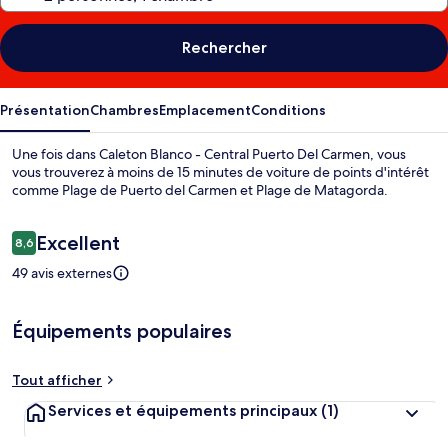
Rechercher
Présentation
Chambres
Emplacement
Conditions
Une fois dans Caleton Blanco - Central Puerto Del Carmen, vous
vous trouverez à moins de 15 minutes de voiture de points d'intérêt
comme Plage de Puerto del Carmen et Plage de Matagorda.
Avis
Excellent
8,6
8,6 sur 10
voyageurs
49 avis externes
Équipements populaires
Tout afficher
Services et équipements principaux
(1)