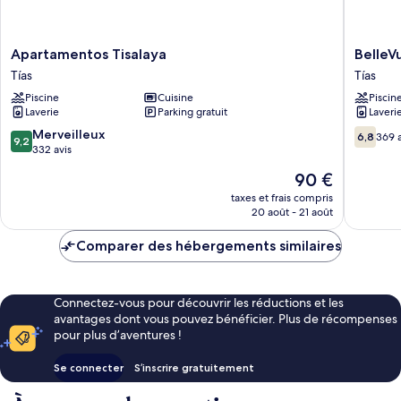
Apartamentos
BelleVu
Apartamentos Tisalaya
BelleV
Tisalaya
Aquariu
Tías
Tías
Tías
Apartho
Piscine
Cuisine
Piscin
Tías
Laverie
Parking gratuit
Laveri
9.2
6.8
Merveilleux
6,8
369 a
9,2
sur
sur
332 avis
10,
10,
Le
90 €
Merveilleux,
369 avis
nouveau
332 avis
taxes et frais compris
prix
20 août - 21 août
est
de
Comparer des hébergements similaires
90 €
Connectez-vous pour découvrir les réductions et les
avantages dont vous pouvez bénéficier. Plus de récompenses
pour plus d’aventures !
Se connecter
S’inscrire gratuitement