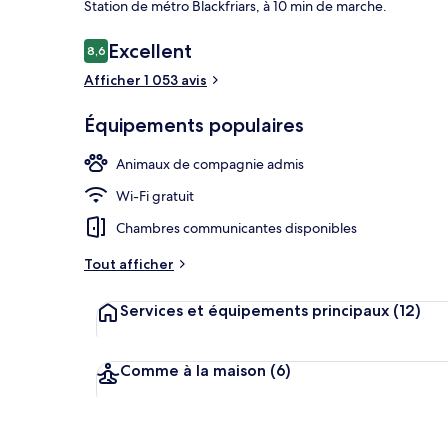
Station de métro Blackfriars, à 10 min de marche.
Avis
Excellent
8,6
8,6 sur 10
voyageurs
Afficher 1 053 avis
Façade de l’
Équipements populaires
Animaux de compagnie admis
Wi-Fi gratuit
Chambres communicantes disponibles
Tout afficher
Services et équipements principaux
(12)
Comme à la maison
(6)