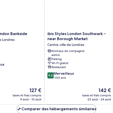
don Bankside
ibis Styles London Southwark – near
ibis
ondon Bankside
ibis Styles London Southwark –
Styles
near Borough Market
de Londres
London
Centre-ville de Londres
Southwark
–
Animaux de compagnie
admis
near
Parking
Borough
Wi-Fi gratuit
eux
Market
Restaurant
Centre-
9.2
Merveilleux
ville
9,2
sur
1 001 avis
de
10,
Londres
Merveilleux,
Le
Le
127 €
142 €
1 001 avis
nouveau
nouveau
taxes et frais compris
taxes et frais compris
prix
prix
9 août - 10 août
23 août - 24 août
est
est
de
de
Comparer des hébergements similaires
127 €
142 €