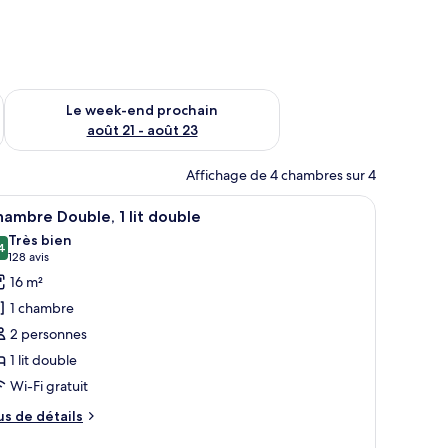
-end août 14 - août 16
Vérifier la disponibilité pour le week-end prochain août 21 - 
Le week-end prochain
août 21 - août 23
Affichage de 4 chambres sur 4
 l’extérieur.
lévision, une vue sur la ville et un téléphone.
fficher
Une chambre d’hôtel équipée d’un lit, d’un bur
7
ambre Double, 1 lit double
outes
Très bien
s
4
8,4 sur 10
(128 avis)
128 avis
hotos
16 m²
our
1 chambre
e
2 personnes
ype
1 lit double
e
Wi-Fi gratuit
hambre :
hambre
us
us de détails
ouble,
e