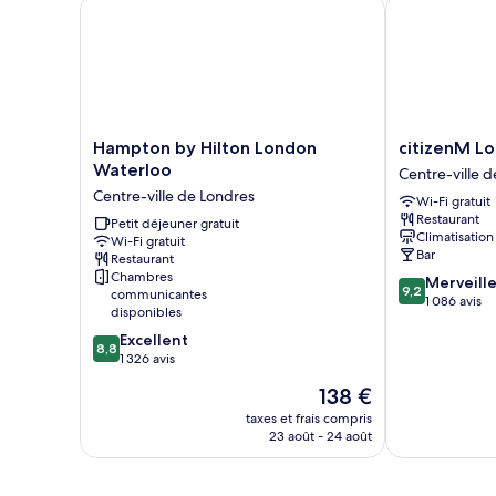
Hampton by Hilton London Waterloo
citizenM Lon
place
avec
lits
jumeaux,
2
lits
une
place
Hampton
citizenM
Hampton by Hilton London
citizenM L
by
London
Waterloo
Centre-ville 
Hilton
Bankside
Centre-ville de Londres
Wi-Fi gratuit
London
Centre-
Restaurant
Waterloo
Petit déjeuner gratuit
ville
Climatisation
Wi-Fi gratuit
Centre-
de
Bar
Restaurant
ville
Londres
Chambres
9.2
Merveill
de
9,2
communicantes
sur
1 086 avis
Londres
disponibles
10,
8.8
Excellent
Merveilleux,
8,8
sur
1 326 avis
1 086 avis
10,
Le
138 €
Excellent,
nouveau
1 326 avis
taxes et frais compris
prix
23 août - 24 août
est
de
138 €