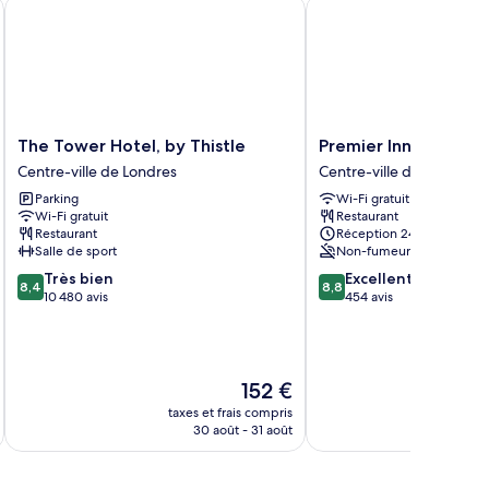
 Borough Market
The Tower Hotel, by Thistle
Premier Inn London Co
The
Premier
The Tower Hotel, by Thistle
Premier Inn London 
Tower
Inn
Centre-ville de Londres
Centre-ville de Londres
Hotel,
London
Parking
Wi-Fi gratuit
by
County
Wi-Fi gratuit
Restaurant
Thistle
Hall
Restaurant
Réception 24 h/24
Centre-
Centre-
Salle de sport
Non-fumeurs
ville
ville
8.4
8.8
Très bien
Excellent
de
de
8,4
8,8
sur
sur
10 480 avis
454 avis
Londres
Londres
10,
10,
Très
Excellent,
bien,
454 avis
10 480 avis
Le
152 €
nouveau
taxes et frais compris
tax
prix
30 août - 31 août
est
de
152 €