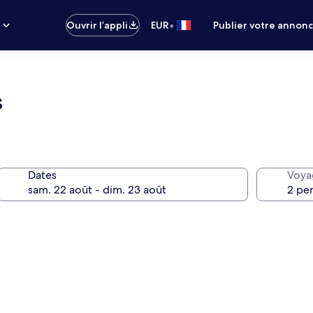
•
s
Ouvrir l’appli
EUR
Publier votre annon
s
Dates
Voya