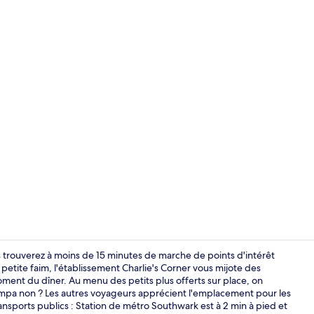
Bar (sur plac
us trouverez à moins de 15 minutes de marche de points d'intérêt
tite faim, l'établissement Charlie's Corner vous mijote des
oment du dîner. Au menu des petits plus offerts sur place, on
Extérieur
Sympa non ? Les autres voyageurs apprécient l'emplacement pour les
transports publics : Station de métro Southwark est à 2 min à pied et