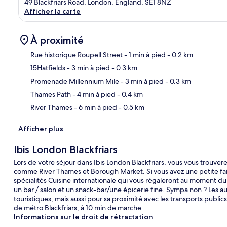
49 Blackfriars Road, London, England, SE1 8NZ
Afficher la carte
À proximité
Rue historique Roupell Street
- 1 min à pied
- 0.2 km
15Hatfields
- 3 min à pied
- 0.3 km
Car
Promenade Millennium Mile
- 3 min à pied
- 0.3 km
Thames Path
- 4 min à pied
- 0.4 km
River Thames
- 6 min à pied
- 0.5 km
Afficher plus
Ibis London Blackfriars
Lors de votre séjour dans Ibis London Blackfriars, vous vous trouve
comme River Thames et Borough Market. Si vous avez une petite faim
spécialités Cuisine internationale qui vous régaleront au moment du 
un bar / salon et un snack-bar/une épicerie fine. Sympa non ? Les a
touristiques, mais aussi pour sa proximité avec les transports public
de métro Blackfriars, à 10 min de marche.
Informations sur le droit de rétractation