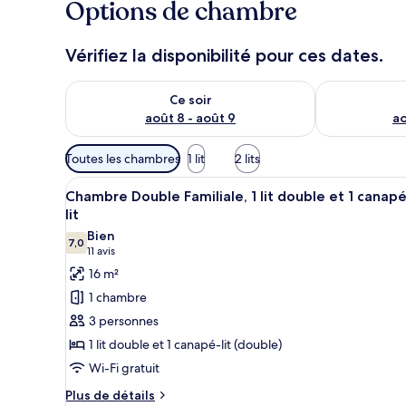
Options de chambre
Vérifiez la disponibilité pour ces dates.
Vérifier la disponibilité pour ce soir août 8 - août 9
Vérifier la di
Ce soir
août 8 - août 9
ao
Filtres
Toutes les chambres
1 lit
2 lits
disponibles
Afficher
Une chambre d’hôtel avec un gra
pour
7
Chambre Double Familiale, 1 lit double et 1 canap
toutes
les
lit
les
chambres
Bien
7,0
photos
7,0 sur 10
(11 avis)
11 avis
pour
16 m²
ce
1 chambre
type
3 personnes
de
1 lit double et 1 canapé-lit (double)
chambre :
Wi-Fi gratuit
Chambre
Double
Plus
Plus de détails