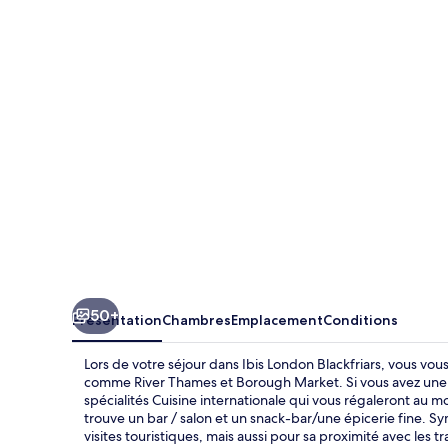
London
Blackfriars
50+
Présentation
Chambres
Emplacement
Conditions
Lors de votre séjour dans Ibis London Blackfriars, vous vo
comme River Thames et Borough Market. Si vous avez une pe
spécialités Cuisine internationale qui vous régaleront au m
trouve un bar / salon et un snack-bar/une épicerie fine. 
visites touristiques, mais aussi pour sa proximité avec les 