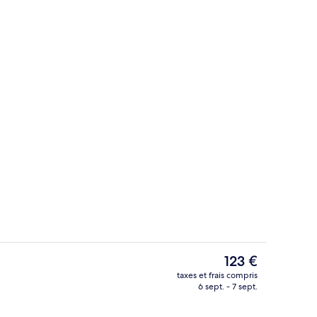
e)
Extérieur
Le
123 €
prix
taxes et frais compris
actuel
6 sept. - 7 sept.
Chambre Double, 1 lit double, vue vill
est
de