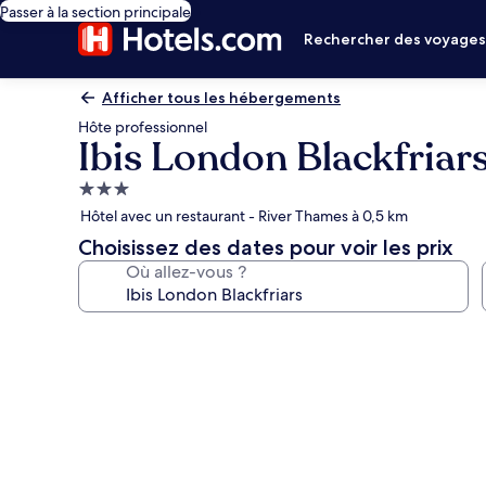
Passer à la section principale
Rechercher des voyage
Afficher tous les hébergements
Hôte professionnel
Ibis London Blackfriar
Hébergement
3.0 étoiles
Hôtel avec un restaurant - River Thames à 0,5 km
Choisissez des dates pour voir les prix
Où allez-vous ?
Galerie
photos
de
l’hébergement
Ibis