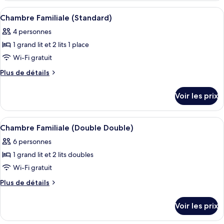
Suite
type
Afficher
Literie de qualité supérieure, minibar,
3
(Edwardian
de
Chambre Familiale (Standard)
toutes
chambre
Cabin)
4 personnes
Suite
les
(Edwardian
1 grand lit et 2 lits 1 place
photos
Cabin)
pour
Wi-Fi gratuit
ce
Plus
Plus de détails
type
de
détails
de
Voir les prix
sur
chambre :
le
Chambre
type
Afficher
Literie de qualité supérieure, minibar,
1
Familiale
de
Chambre Familiale (Double Double)
toutes
chambre
(Standard)
6 personnes
Chambre
les
Familiale
1 grand lit et 2 lits doubles
photos
(Standard)
pour
Wi-Fi gratuit
ce
Plus
Plus de détails
type
de
détails
de
Voir les prix
sur
chambre :
le