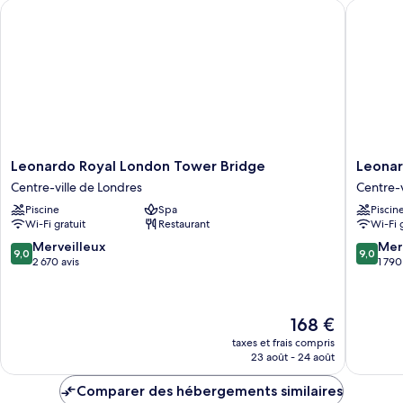
patio
Leonardo Royal London Tower Bridge
Leonardo
Chambre
Supérieure,
patio
Leonardo
Leonard
Leonardo Royal London Tower Bridge
Leonar
Royal
Royal
Centre-ville de Londres
Centre-v
London
London
Piscine
Spa
Piscin
Tower
St
Wi-Fi gratuit
Restaurant
Wi-Fi 
Bridge
Paul’s
Centre-
Centre-
9.0
9.0
Merveilleux
Mer
9,0
9,0
ville
ville
sur
sur
2 670 avis
1 790
de
de
10,
10,
Londres
Londres
Merveilleux,
Merveill
2 670 avis
1 790 avi
Le
168 €
nouveau
taxes et frais compris
prix
23 août - 24 août
est
de
Comparer des hébergements similaires
168 €