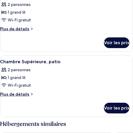
chambre
fleuve
2 personnes
Suite,
les
(Studio)
vue
1 grand lit
photos
fleuve
pour
Wi-Fi gratuit
(Studio)
ce
Plus
Plus de détails
type
de
détails
de
Voir les prix
sur
chambre :
le
Chambre
type
Afficher
Un espace extérieur aménagé avec deux 
3
Supérieure
de
Chambre Supérieure, patio
toutes
chambre
2 personnes
Chambre
les
Supérieure
1 grand lit
photos
pour
Wi-Fi gratuit
ce
Plus
Plus de détails
type
de
détails
de
Voir les prix
sur
chambre :
le
Chambre
type
Hébergements similaires
Supérieure,
de
chambre