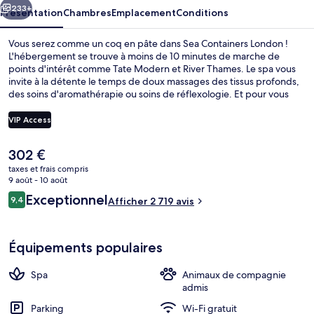
233+
Présentation
Chambres
Emplacement
Conditions
Vous serez comme un coq en pâte dans Sea Containers London !
L'hébergement se trouve à moins de 10 minutes de marche de
points d'intérêt comme Tate Modern et River Thames. Le spa vous
invite à la détente le temps de doux massages des tissus profonds,
des soins d'aromathérapie ou soins de réflexologie. Et pour vous
rassasier, des spécialités Cuisine anglaise vous sont servies à
l'établissement Sea Containers, qui est ouvert à l'heure du petit
VIP Access
déjeuner, du déjeuner et du dîner. Cet hôtel de style Art déco abrite
en outre 2 bars/lounges, une salle de fitness et un hammam. Les
Le
302 €
autres voyageurs apprécient l'emplacement central pour les visites
Terrasse sur le toit
prix
touristiques, mais aussi pour la courte distance par rapport aux
taxes et frais compris
actuel
9 août - 10 août
transports publics : Station de métro Blackfriars se situe à 8 min à
est
pied et Station de métro Southwark, à 9 min de marche.
Avis
Exceptionnel
9,4
Afficher 2 719 avis
de
9,4 sur 10
voyageurs
302 €.
Équipements populaires
Spa
Animaux de compagnie
admis
Parking
Wi-Fi gratuit