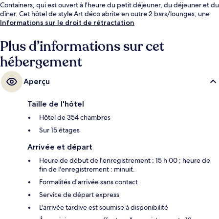
Containers, qui est ouvert à l'heure du petit déjeuner, du déjeuner et du
dîner. Cet hôtel de style Art déco abrite en outre 2 bars/lounges, une
salle de fitness et un hammam. Les autres voyageurs apprécient
Informations sur le droit de rétractation
l'emplacement central pour les visites touristiques, mais aussi pour la
courte distance par rapport aux transports publics : Station de métro
Plus d’informations sur cet
Blackfriars se situe à 8 min à pied et Station de métro Southwark, à 9 min
hébergement
de marche.
Aperçu
Taille de l'hôtel
Hôtel de 354 chambres
Sur 15 étages
Arrivée et départ
Heure de début de l'enregistrement : 15 h 00 ; heure de
fin de l'enregistrement : minuit.
Formalités d'arrivée sans contact
Service de départ express
L'arrivée tardive est soumise à disponibilité