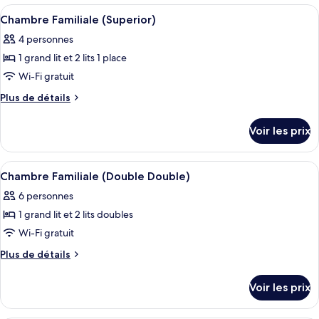
Chambre
type
Afficher
Une chambre d’hôtel avec un lit, un b
4
Familiale
de
Chambre Familiale (Superior)
toutes
chambre
(Double
4 personnes
Chambre
les
Double)
Familiale
1 grand lit et 2 lits 1 place
photos
(Double
pour
Wi-Fi gratuit
Double)
ce
Plus
Plus de détails
type
de
détails
de
Voir les prix
sur
chambre :
le
Chambre
type
Afficher
Literie de qualité supérieure, minibar,
3
Familiale
de
Chambre Familiale (Double Double)
toutes
chambre
(Superior)
6 personnes
Chambre
les
Familiale
1 grand lit et 2 lits doubles
photos
(Superior)
pour
Wi-Fi gratuit
ce
Plus
Plus de détails
type
de
détails
de
Voir les prix
sur
chambre :
le
Chambre
type