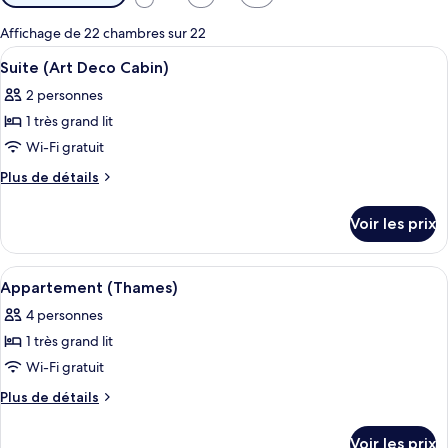
disponibles
pour
Affichage de 22 chambres sur 22
les
Afficher
Un salon moderne avec un canapé, une 
8
Suite (Art Deco Cabin)
chambres
toutes
2 personnes
les
1 très grand lit
photos
pour
Wi-Fi gratuit
ce
Plus
Plus de détails
type
de
détails
de
Voir les prix
sur
chambre :
le
Suite
type
Afficher
Literie de qualité supérieure, minibar,
7
(Art
de
Appartement (Thames)
toutes
chambre
Deco
4 personnes
Suite
les
Cabin)
(Art
1 très grand lit
photos
Deco
pour
Wi-Fi gratuit
Cabin)
ce
Plus
Plus de détails
type
de
détails
de
Voir les prix