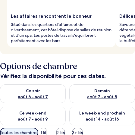
Les affaires rencontrent le bonheur
Délices
Situé dans les quartiers d'affaires et de
Savourez
divertissement, cet hôtel dispose de salles de réunion
détende
et d'un spa. Les postes de travail s'équilibrent
végétal
parfaitement avec les bars.
le buffe
Options de chambre
Vérifiez la disponibilité pour ces dates.
Vérifier la disponibilité pour ce soir août 6 - août 7
Vérifier la disponibilité pour 
Ce soir
Demain
août 6 - août 7
août 7 - août 8
Vérifier la disponibilité pour ce week-end août 7 - août 9
Vérifier la disponibilité pour 
Ce week-end
Le week-end prochain
août 7 - août 9
août 14 - août 16
Filtres
Toutes les chambres
1 lit
2 lits
3+ lits