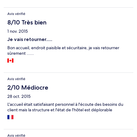
ignorent. Je conseille à personne d'y aller car la déception est là,
je ne vous dit pas la saleté des chambres ( salles de bain avec
Avis vérifié
des poils le lit cassé les rideaux plus que sale les placards cassés
la baignoire jaune de saleté et les toilettes ne donnent même
8/10 Très bien
pas l envie d'y aller.
1 nov. 2015
Je vais retourner.....
Bon accueil, endroit paisible et sécuritaire, je vais retourner
sûrement ......
Avis vérifié
2/10 Médiocre
28 oct. 2015
L'accueil était satisfaisant personnel à l'écoute des besoins du
client mais la structure et l'état de l'hôtel est déplorable
Avis vérifié