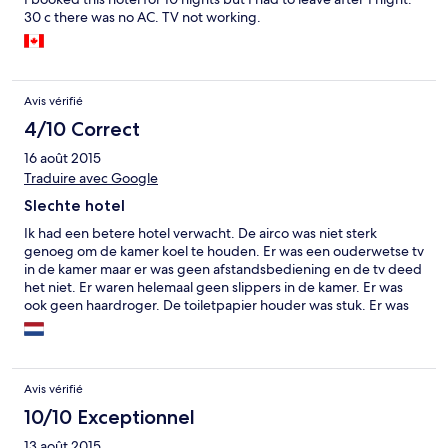
30 c there was no AC. TV not working.
Avis vérifié
4/10 Correct
16 août 2015
Traduire avec Google
Slechte hotel
Ik had een betere hotel verwacht. De airco was niet sterk
genoeg om de kamer koel te houden. Er was een ouderwetse tv
in de kamer maar er was geen afstandsbediening en de tv deed
het niet. Er waren helemaal geen slippers in de kamer. Er was
ook geen haardroger. De toiletpapier houder was stuk. Er was
helemaal geen kleerhanger. De bed en de
handdoeken/baddoeken kunnen schoner zijn. De lift deed de
eerste 2 dagen het niet goed. De ontbijt was zeer slecht. Wat ze
als eten en drinken gaven voor ontbijt waren van 3e klasse. Wifi
Avis vérifié
hebben ze alleen bij de receptie maar dan ook niet altijd goed.
De enige wat ik goed vond was dat het hotel binnenzwembad
10/10 Exceptionnel
en buitenzwembad had en dat het aan de strand/zee gelegen
13 août 2015