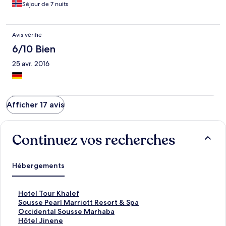
Séjour de 7 nuits
Avis vérifié
6/10 Bien
25 avr. 2016
Afficher 17 avis
Continuez vos recherches
Hébergements
L
Hotel Tour Khalef
i
L
Sousse Pearl Marriott Resort & Spa
e
i
L
Occidental Sousse Marhaba
n
e
i
L
Hôtel Jinene