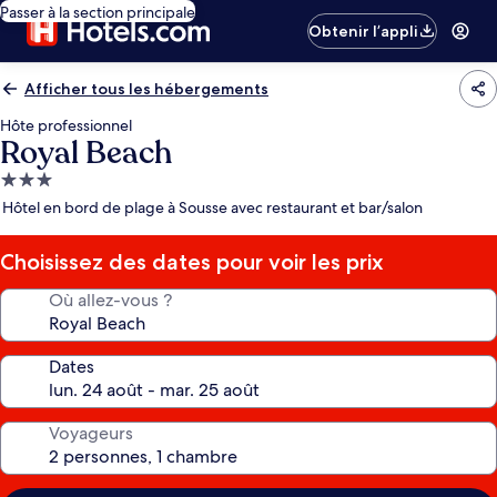
Passer à la section principale
Obtenir l’appli
Afficher tous les hébergements
Hôte professionnel
Royal Beach
Hébergement
3.0 étoiles
Hôtel en bord de plage à Sousse avec restaurant et bar/salon
Choisissez des dates pour voir les prix
Où allez-vous ?
Dates
Voyageurs