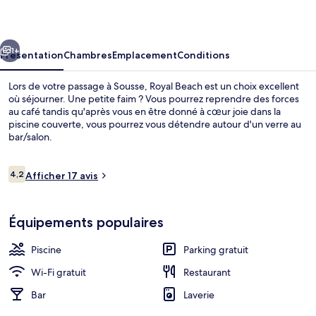
cédent
Suivant
1+
Présentation
Chambres
Emplacement
Conditions
Lors de votre passage à Sousse, Royal Beach est un choix excellent
où séjourner. Une petite faim ? Vous pourrez reprendre des forces
au café tandis qu'après vous en être donné à cœur joie dans la
piscine couverte, vous pourrez vous détendre autour d'un verre au
bar/salon.
Avis
4,2
Afficher 17 avis
4,2 sur 10
voyageurs
Bar (sur place)
Équipements populaires
Piscine
Parking gratuit
Wi-Fi gratuit
Restaurant
Bar
Laverie