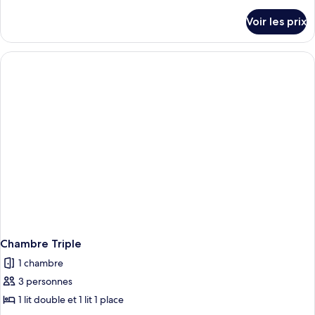
de
détails
Voir les prix
sur
le
type
de
chambre
Chambre
Simple
Chambre Triple
1 chambre
3 personnes
1 lit double et 1 lit 1 place