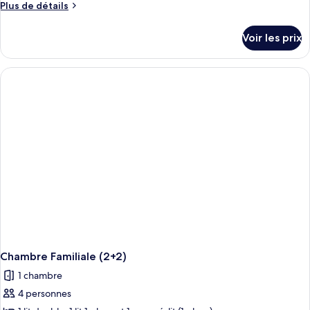
Plus
Plus de détails
de
détails
Voir les prix
sur
le
type
de
chambre
Chambre
Triple
Chambre Familiale (2+2)
1 chambre
4 personnes