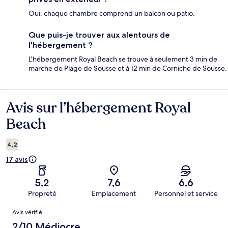
Oui, chaque chambre comprend un balcon ou patio.
Que puis-je trouver aux alentours de
l'hébergement ?
L'hébergement Royal Beach se trouve à seulement 3 min de
marche de Plage de Sousse et à 12 min de Corniche de Sousse.
Avis sur l’hébergement Royal
Avis
Beach
4,2
17 avis
5,2
7,6
6,6
Propreté
Emplacement
Personnel et service
Avis
Avis vérifié
2/10 Médiocre