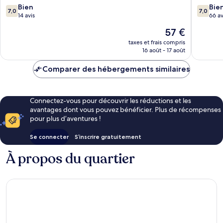
7.0
7.0
Bien
Bie
7,0
7,0
sur
sur
14 avis
66 av
10,
10,
Le
57 €
Bien,
Bien,
nouveau
14 avis
66 avis
taxes et frais compris
prix
16 août - 17 août
est
de
Comparer des hébergements similaires
57 €
Connectez-vous pour découvrir les réductions et les
avantages dont vous pouvez bénéficier. Plus de récompenses
pour plus d’aventures !
Se connecter
S’inscrire gratuitement
À propos du quartier