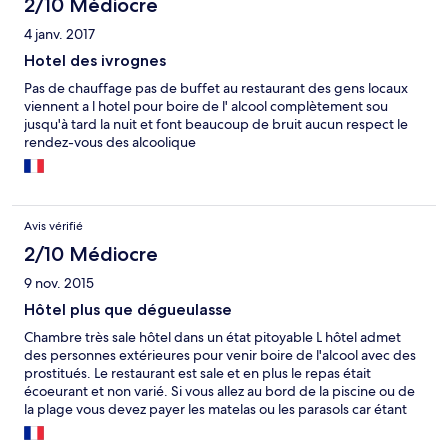
2/10 Médiocre
4 janv. 2017
Hotel des ivrognes
Pas de chauffage pas de buffet au restaurant des gens locaux
viennent a l hotel pour boire de l' alcool complètement sou
jusqu'à tard la nuit et font beaucoup de bruit aucun respect le
rendez-vous des alcoolique
Avis vérifié
2/10 Médiocre
9 nov. 2015
Hôtel plus que dégueulasse
Chambre très sale hôtel dans un état pitoyable L hôtel admet
des personnes extérieures pour venir boire de l'alcool avec des
prostitués. Le restaurant est sale et en plus le repas était
écoeurant et non varié. Si vous allez au bord de la piscine ou de
la plage vous devez payer les matelas ou les parasols car étant
des vacanciers le personnel nous prennent pour des riches et
nous font payer tout et n importe quoi. Si vous payez pas il vous