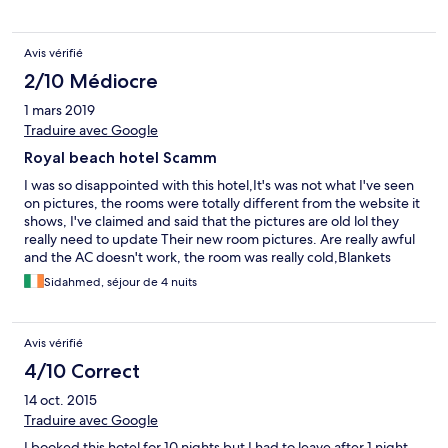
riscaldamento assente. Praticamente sono rientrato a Zurigo con
l influenza!! DA DIMENTICARE!!
Avis vérifié
2/10 Médiocre
1 mars 2019
Traduire avec Google
Royal beach hotel Scamm
I was so disappointed with this hotel,It's was not what I've seen
on pictures, the rooms were totally different from the website it
shows, I've claimed and said that the pictures are old lol they
really need to update Their new room pictures. Are really awful
and the AC doesn't work, the room was really cold,Blankets
smell dust,I think haven't been used before only kept in the
Sidahmed, séjour de 4 nuits
closet :/ I have to admire the staff service was friendly but I
wasnt satisfy at all booking at their hotel. Breakfast 😕✋ I can't
even call it breakfast. Sorry but this hotel is the worst I've ever
Avis vérifié
stayed in. BEcareful when u book online.
4/10 Correct
14 oct. 2015
Traduire avec Google
I booked this hotel for 10 nights but I had to leave after 1 night.