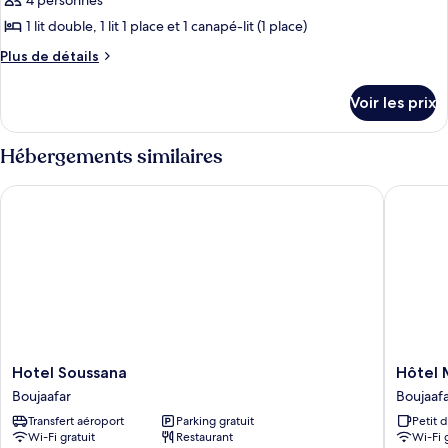
4 personnes
1 lit double, 1 lit 1 place et 1 canapé-lit (1 place)
Plus
Plus de détails
de
détails
Voir les prix
sur
le
type
Hébergements similaires
de
chambre
Hotel Soussana
Hôtel Ma
Chambre
Quadruple
Hotel
Hôtel
Hotel Soussana
Hôtel 
Soussana
Maravill
Boujaafar
Boujaaf
Boujaafar
Sousse
Transfert aéroport
Parking gratuit
Petit 
Boujaafa
Wi-Fi gratuit
Restaurant
Wi-Fi 