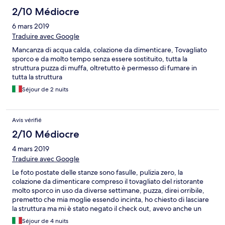
2/10 Médiocre
6 mars 2019
Traduire avec Google
Mancanza di acqua calda, colazione da dimenticare, Tovagliato
sporco e da molto tempo senza essere sostituito, tutta la
struttura puzza di muffa, oltretutto è permesso di fumare in
tutta la struttura
Séjour de 2 nuits
Avis vérifié
2/10 Médiocre
4 mars 2019
Traduire avec Google
Le foto postate delle stanze sono fasulle, pulizia zero, la
colazione da dimenticare compreso il tovagliato del ristorante
molto sporco in uso da diverse settimane, puzza, direi orribile,
premetto che mia moglie essendo incinta, ho chiesto di lasciare
la struttura ma mi è stato negato il check out, avevo anche un
ospite che nella sua stanza non aveva l acqua calda,
Séjour de 4 nuits