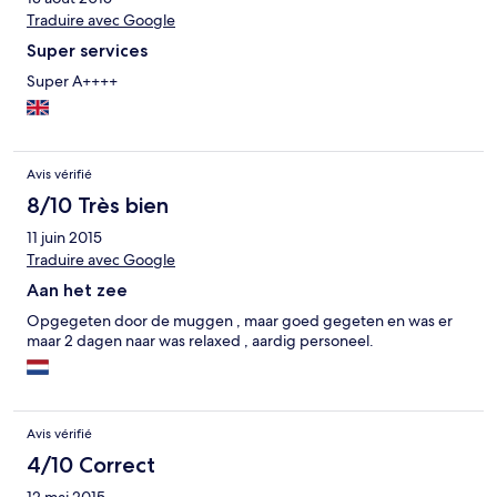
was. De winkels en openbaar vervoer is ook heel dichtbij.
Traduire avec Google
Super services
Super A++++
Avis vérifié
8/10 Très bien
11 juin 2015
Traduire avec Google
Aan het zee
Opgegeten door de muggen , maar goed gegeten en was er
maar 2 dagen naar was relaxed , aardig personeel.
Avis vérifié
4/10 Correct