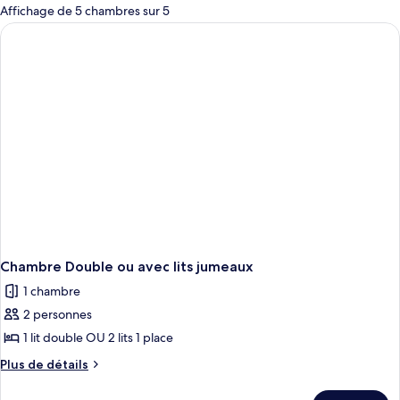
pour
Affichage de 5 chambres sur 5
les
chambres
Chambre Double ou avec lits jumeaux
1 chambre
2 personnes
1 lit double OU 2 lits 1 place
Plus
Plus de détails
de
détails