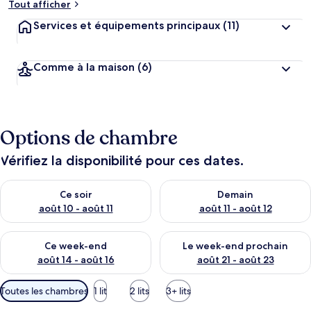
Tout afficher
Services et équipements principaux
(11)
Comme à la maison
(6)
Options de chambre
Vérifiez la disponibilité pour ces dates.
Vérifier la disponibilité pour ce soir août 10 - août 11
Vérifier la disponibilité pour 
Ce soir
Demain
août 10 - août 11
août 11 - août 12
Vérifier la disponibilité pour ce week-end août 14 - août 16
Vérifier la disponibilité pour
Ce week-end
Le week-end prochain
août 14 - août 16
août 21 - août 23
Filtres
Toutes les chambres
1 lit
2 lits
3+ lits
disponibles