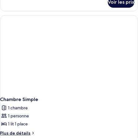
Voir les prix
sur
le
type
de
chambre
Chambre
Double
ou
avec
lits
jumeaux
Chambre Simple
1 chambre
1 personne
1 lit 1 place
Plus
Plus de détails