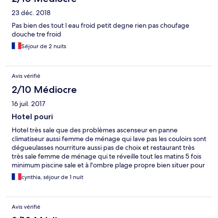
23 déc. 2018
Pas bien des tout l eau froid petit degne rien pas choufage
douche tre froid
Séjour de 2 nuits
Avis vérifié
2/10 Médiocre
16 juil. 2017
Hotel pouri
Hotel très sale que des problèmes ascenseur en panne
climatiseur aussi femme de ménage qui lave pas les couloirs sont
dégueulasses nourriture aussi pas de choix et restaurant très
très sale femme de ménage qui te réveille tout les matins 5 fois
minimum piscine sale et à l'ombre plage propre bien situer pour
sortir à pied . Pas de télé j'ai du attendre 2 jours pour en avoir
cynthia, séjour de 1 nuit
une aussi.... hôtel à éviter ayant fais différent hôtel en Tunisie
des plus cher au moins cher pour le même prix il y a le Monaco
ou le center kanthaoui pour le même prix mais mieu propre ....
Avis vérifié