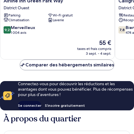
Airline lnn Green Park Way
Callig
lnn
Greenw
District Ouest
District
Green
Hotel
Parking
Wi-Fi gratuit
Restau
Park
District
Climatisation
Laverie
Récept
Way
Ouest
District
9.2
7.8
Merveilleux
Bie
9,2
7,8
Ouest
sur
sur
1 004 avis
474 a
10,
10,
Le
55 €
Merveilleux,
Bien,
nouveau
1 004 avis
474 avis
taxes et frais compris
prix
3 sept. - 4 sept.
est
de
Comparer des hébergements similaires
55 €
Connectez-vous pour découvrir les réductions et les
avantages dont vous pouvez bénéficier. Plus de récompenses
pour plus d’aventures !
Se connecter
S’inscrire gratuitement
À propos du quartier