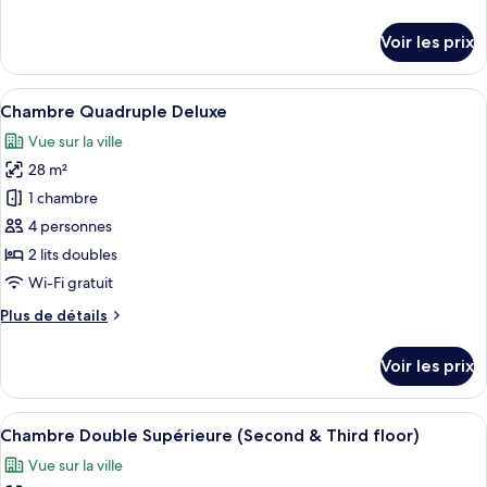
Chambre
de
Standard
détails
Voir les prix
avec
sur
le
lits
type
Afficher
Un plan d’étage comprenant deux chamb
jumeaux
3
de
Chambre Quadruple Deluxe
toutes
chambre
Vue sur la ville
Chambre
les
Standard
28 m²
photos
avec
pour
1 chambre
lits
ce
jumeaux
4 personnes
type
2 lits doubles
de
Wi-Fi gratuit
chambre :
Plus
Plus de détails
Chambre
de
Quadruple
détails
Voir les prix
Deluxe
sur
le
type
Afficher
Une chambre d’hôtel avec un lit, une c
2
de
Chambre Double Supérieure (Second & Third floor)
toutes
chambre
Vue sur la ville
Chambre
les