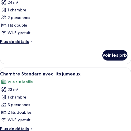
Double
24 m²
photos
Standard
pour
1 chambre
ce
2 personnes
type
1 lit double
de
Wi-Fi gratuit
chambre :
Plus
Plus de détails
Chambre
de
Double
détails
Voir les prix
Deluxe
sur
le
type
Afficher
Une chambre d’hôtel avec deux lits, un
5
de
Chambre Standard avec lits jumeaux
toutes
chambre
Vue sur la ville
Chambre
les
Double
23 m²
photos
Deluxe
pour
1 chambre
ce
3 personnes
type
2 lits doubles
de
Wi-Fi gratuit
chambre :
Plus
Plus de détails