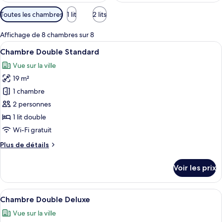
Filtres
Toutes les chambres
1 lit
2 lits
disponibles
pour
Affichage de 8 chambres sur 8
les
Afficher
Une chambre d’hôtel avec un grand lit
3
Chambre Double Standard
chambres
toutes
Vue sur la ville
les
19 m²
photos
pour
1 chambre
ce
2 personnes
type
1 lit double
de
Wi-Fi gratuit
chambre :
Plus
Plus de détails
Chambre
de
Double
détails
Voir les prix
Standard
sur
le
type
Afficher
Une chambre d’hôtel avec un grand lit
5
de
Chambre Double Deluxe
toutes
chambre
Vue sur la ville
Chambre
les