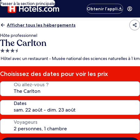
Passer à la section principale
Obtenir l’appli
Afficher tous les hébergements
Hôte professionnel
The Carlton
Hébergement
3.5 étoiles
Hôtel avec un restaurant - Musée national des sciences naturelles à 1 km
Choisissez des dates pour voir les prix
Où allez-vous ?
Dates
Voyageurs