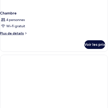
Chambre
4 personnes
Wi-Fi gratuit
Plus
Plus de détails
de
détails
Voir les prix
sur
le
type
de
chambre
Chambre