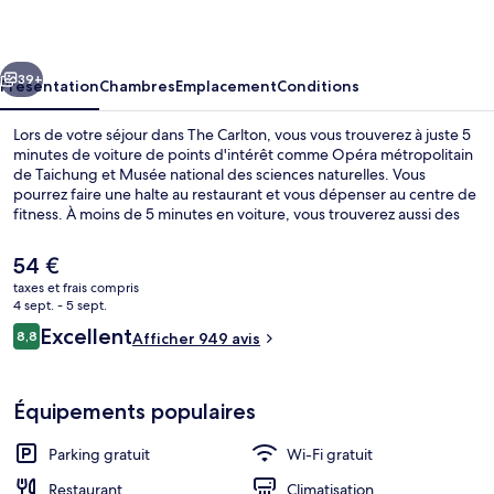
cédent
Suivant
39+
Présentation
Chambres
Emplacement
Conditions
Lors de votre séjour dans The Carlton, vous vous trouverez à juste 5
minutes de voiture de points d'intérêt comme Opéra métropolitain
de Taichung et Musée national des sciences naturelles. Vous
pourrez faire une halte au restaurant et vous dépenser au centre de
fitness. À moins de 5 minutes en voiture, vous trouverez aussi des
sites comme Parc de Taichung et Parc de sculptures Fengle.
Le
54 €
prix
taxes et frais compris
actuel
4 sept. - 5 sept.
Petit déjeuner buffet servi tous les j
est
Avis
Excellent
8,8
Afficher 949 avis
de
8,8 sur 10
voyageurs
54 €.
Équipements populaires
Parking gratuit
Wi-Fi gratuit
Restaurant
Climatisation