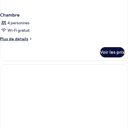
Chambre
4 personnes
Wi-Fi gratuit
Plus
Plus de détails
de
détails
Voir les prix
sur
le
type
de
chambre
Chambre