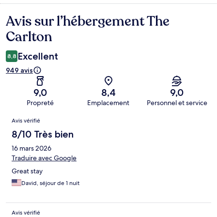
Avis sur l’hébergement The
Avis
Carlton
Excellent
8,8
949 avis
9,0
8,4
9,0
Propreté
Emplacement
Personnel et service
Avis
Avis vérifié
8/10 Très bien
16 mars 2026
Traduire avec Google
Great stay
David, séjour de 1 nuit
Avis vérifié