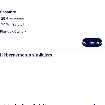
Chambre
4 personnes
Wi-Fi gratuit
Plus
Plus de détails
de
détails
Voir les prix
sur
le
type
Hébergements similaires
de
chambre
Airline lnn Green Park Way
Calligra
Chambre
Airline
Calligra