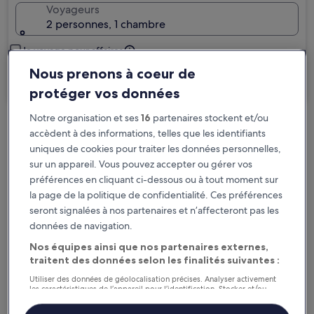
Voyageurs
2 personnes, 1 chambre
Je voyage pour affaires
Nous prenons à coeur de
Rechercher
protéger vos données
Notre organisation et ses
16
partenaires stockent et/ou
Options d’annulation gratuite en cas de
accèdent à des informations, telles que les identifiants
uniques de cookies pour traiter les données personnelles,
changement de programme
sur un appareil. Vous pouvez accepter ou gérer vos
préférences en cliquant ci-dessous ou à tout moment sur
Gagnez des récompenses pour chaque
la page de la politique de confidentialité. Ces préférences
nuit séjournée
seront signalées à nos partenaires et n’affecteront pas les
données de navigation.
Économisez plus grâce aux Prix membres
Nos équipes ainsi que nos partenaires externes,
traitent des données selon les finalités suivantes :
Utiliser des données de géolocalisation précises. Analyser activement
les caractéristiques de l’appareil pour l’identification. Stocker et/ou
Consultez les prix pour ces dates
accéder à des informations sur un appareil. Publicités et contenu
personnalisés, mesure de performance des publicités et du contenu,