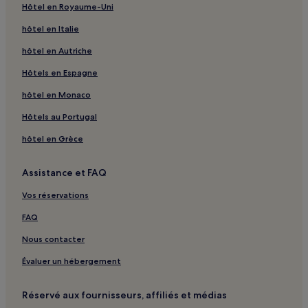
Hôtel en Royaume-Uni
Plage Cala Macarella : Auberges de jeunesse
hôtel en Italie
Plage Cala Macarella : Appart’hôtels
hôtel en Autriche
Plage Cala Macarella : hôtels 4 étoiles
Hôtels en Espagne
Plage Cala Macarella : Hôtels d’affaires à proximité
hôtel en Monaco
Plage Cala Macarella : Hôtels familiaux à proximité
Hôtels au Portugal
Plage Cala Macarella : Hôtels avec spa à proximité
Plage Cala Mica : Maison d’hôtes
hôtel en Grèce
Plage Cala Mica : Hôtels pas chers à proximité
Assistance et FAQ
Plage Cala Mica : Hôtels-boutiques à proximité
Vos réservations
Plage Tirant : Hôtels avec petit-déjeuner gratuit à
proximité
FAQ
Plage Tirant : Appart’hôtels
Nous contacter
Plage Tirant : hôtels 3 étoiles
Évaluer un hébergement
Plage Tirant : hôtels à proximité
Réservé aux fournisseurs, affiliés et médias
Plage Cala Fustam : Gîtes