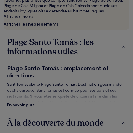
littoral les plus prisés que compte Sant Tomas. Plage de Son Bou,
2 adultes.
Plage de Cala Mitjana et Plage de Cala Galnada sont quelques
Les
endroits idylliques où se détendre au bruit des vagues.
prix
Afficher moins
et
la
Afficher les hébergements
disponibilité
sont
susceptibles
Plage Santo Tomás : les
de
changer.
informations utiles
Des
conditions
supplémentaires
Plage Santo Tomás : emplacement et
peuvent
directions
s’appliquer.
Sant Tomas abrite Plage Santo Tomás. Destination gourmande
et chaleureuse, Sant Tomas est connue pour ses bars et ses
restaurants. Si vous êtes en quête de choses à faire dans les
environs, Plage de Son Bou et Plage de Cala Mitjana sont deux
En savoir plus
lieux à ne pas manquer.
Plage Santo Tomás : les choses à voir et
À la découverte du monde
activités à proximité