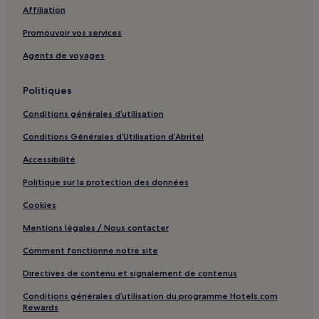
Plage Cala Fustam : Hôtels de luxe à proximité
Affiliation
Naveta de Biniac Oriental : hôtels à proximité
Promouvoir vos services
Sant Jaume Mediterrani : hôtels Hôtels avec piscine
Agents de voyages
Escullar de Pregonda : hôtels à proximité
Politiques
Plage Arenal d'en Castell : hôtels à proximité
Conditions générales d’utilisation
Salairò : hôtels à proximité
Plage de Cala en Porter : hôtels à proximité
Conditions Générales d’Utilisation d’Abritel
Cala Calderer : hôtels à proximité
Accessibilité
Binidalí : hôtels
Politique sur la protection des données
Platges de Fornells : hôtels Hôtels avec piscine
Cookies
Platges de Fornells : hôtels Hôtels avec parking
Mentions légales / Nous contacter
Ciutadella de Menorca : Appart’hôtels
Comment fonctionne notre site
Ciutadella de Menorca : Maison d’hôtes
Directives de contenu et signalement de contenus
Es Migjorn Gran : hôtels Hôtels avec parking
Conditions générales d’utilisation du programme Hotels.com
Es Migjorn Gran : hôtels Hôtels de luxe
Rewards