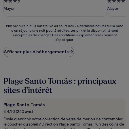
Hébergement
Hébergem
3.5 étoiles
4.0 étoiles
Alayor
Alayor
Prix
Prix par nuit le plus bas trouvé au cours des 24 dernières heures sur la base
d’un séjour d’une nuit pour 2 adultes. Les prix et la disponibilité sont
par
susceptibles de changer. Des conditions supplémentaires peuvent
nuit
s’appliquer.
le
plus
Afficher plus d’hébergements
bas
trouvé
au
cours
des
24 dernières
Plage Santo Tomás : principaux
heures
sites d’intérêt
sur
la
base
d’un
Plage Santo Tomás
séjour
8.4/10 (240 avis)
d’une
Envie d'enrichir votre collection de verre de mer ou de contempler
nuit
le coucher du soleil ? Direction Plage Santo Tomás, l'un des coins de
pour