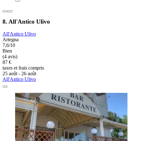
8. All'Antico Ulivo
All'Antico Ulivo
Artegna
7,6/10
Bien
(4 avis)
87 €
taxes et frais compris
25 août - 26 août
All'Antico Ulivo