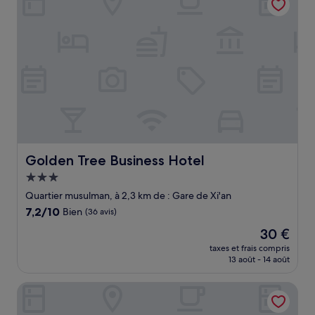
Golden Tree Business Hotel
Golden Tree Business Hotel
Hébergement
3.0 étoiles
Quartier musulman, à 2,3 km de : Gare de Xi'an
7.2
7,2/10
Bien
(36 avis)
sur
Le
30 €
10,
nouveau
Bien,
taxes et frais compris
prix
13 août - 14 août
(36 avis)
est
de
Lavande Hotel - Xi'an Bell Tower Flagshi
30 €