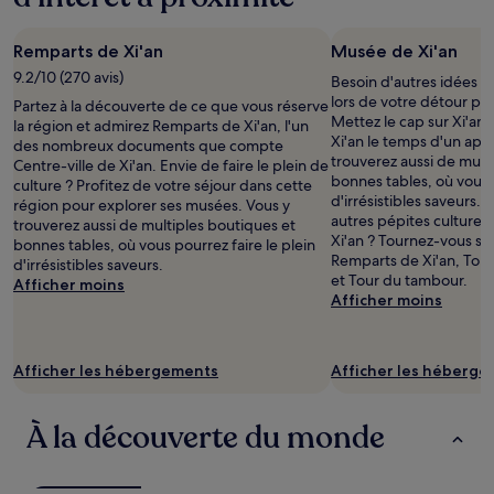
Remparts de Xi'an
Musée de Xi'an
9.2/10 (270 avis)
Besoin d'autres idées s
lors de votre détour par
Partez à la découverte de ce que vous réserve
Mettez le cap sur Xi'an
la région et admirez Remparts de Xi'an, l'un
Xi'an le temps d'un apr
des nombreux documents que compte
trouverez aussi de mult
Centre-ville de Xi'an. Envie de faire le plein de
bonnes tables, où vous p
culture ? Profitez de votre séjour dans cette
d'irrésistibles saveurs. 
région pour explorer ses musées. Vous y
autres pépites culturel
trouverez aussi de multiples boutiques et
Xi'an ? Tournez-vous san
bonnes tables, où vous pourrez faire le plein
Remparts de Xi'an, Tour
d'irrésistibles saveurs.
et Tour du tambour.
Afficher moins
Afficher moins
Afficher les hébergements
Afficher les héberg
À la découverte du monde