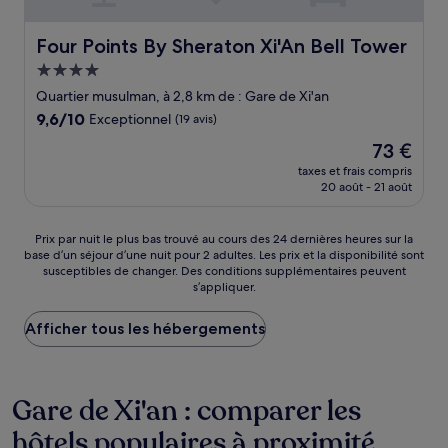
Four Points By Sheraton Xi'An Bell Tower
Four Points By Sheraton Xi'An Bell Tower
Hébergement
4.0 étoiles
Quartier musulman, à 2,8 km de : Gare de Xi'an
9.6
9,6/10
Exceptionnel
(19 avis)
sur
Le
73 €
10,
nouveau
Exceptionnel,
taxes et frais compris
prix
20 août - 21 août
(19 avis)
est
de
73 €
Prix
Prix par nuit le plus bas trouvé au cours des 24 dernières heures sur la
base d’un séjour d’une nuit pour 2 adultes. Les prix et la disponibilité sont
par
susceptibles de changer. Des conditions supplémentaires peuvent
nuit
s’appliquer.
le
plus
Afficher tous les hébergements
bas
trouvé
au
cours
Gare de Xi'an : comparer les
des
24 dernières
hôtels populaires à proximité
heures