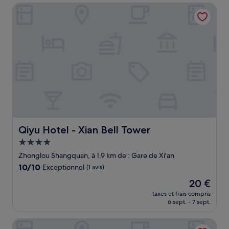
de
Qiyu Hotel - Xian Bell Tower
191 €
Qiyu Hotel - Xian Bell Tower
Qiyu Hotel - Xian Bell Tower
Hébergement
4.0 étoiles
Zhonglou Shangquan, à 1,9 km de : Gare de Xi'an
10.0
10/10
Exceptionnel
(1 avis)
sur
Le
20 €
10,
nouveau
Exceptionnel,
taxes et frais compris
prix
6 sept. - 7 sept.
(1 avis)
est
de
Golden Tree Business Hotel
20 €