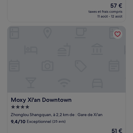
sur
Le
57 €
10,
nouveau
Exceptionnel,
taxes et frais compris
prix
11 août - 12 août
(23 avis)
est
de
Moxy Xi'an Downtown
57 €
Moxy Xi'an Downtown
Moxy Xi'an Downtown
Hébergement
4.0 étoiles
Zhonglou Shangquan, à 2,2 km de : Gare de Xi'an
9.4
9,4/10
Exceptionnel
(25 avis)
sur
Le
51 €
10,