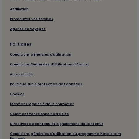
Xi'an : hôtels 4 étoiles
Affiliation
Xi'an : hôtels Hôtels d’affaires
Promouvoir vos services
Xi'an : hôtels Hôtels LGBTQIA+ friendly
Agents de voyages
Xi'an : hôtels Hôtels avec sources chaudes
Xi'an : hôtels
Politiques
Xianyang : hôtels Hôtels avec parking
Conditions générales d’utilisation
Xianyang : hôtels Hôtels de luxe
Conditions Générales d’Utilisation d’Abritel
Xianyang : hôtels 3 étoiles
Accessibilité
Corridor de la Route de la Soie de Chang’an-Tian-shan :
Politique sur la protection des données
hôtels à proximité
Cookies
Gare de Xi'an Ouest : hôtels à proximité
Mentions légales / Nous contacter
Théâtre en Direct de la Princesse Wencheng : hôtels à
proximité
Comment fonctionne notre site
Hôpital du Peuple de la Province du Shaanxi : hôtels à
Directives de contenu et signalement de contenus
proximité
Conditions générales d’utilisation du programme Hotels.com
Mur de Xi'an Yongningmen : hôtels à proximité
Rewards