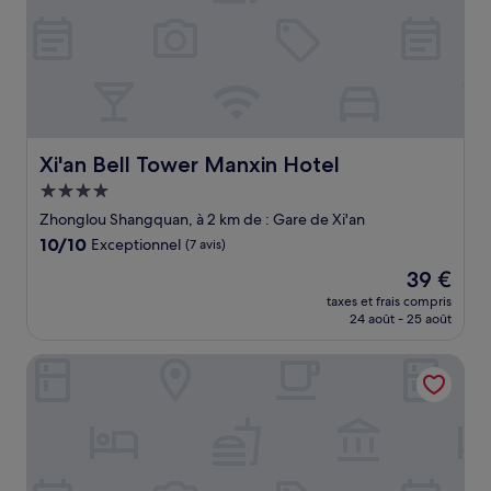
Xi'an Bell Tower Manxin Hotel
Xi'an Bell Tower Manxin Hotel
Hébergement
4.0 étoiles
Zhonglou Shangquan, à 2 km de : Gare de Xi'an
10.0
10/10
Exceptionnel
(7 avis)
sur
Le
39 €
10,
nouveau
Exceptionnel,
taxes et frais compris
prix
24 août - 25 août
(7 avis)
est
de
YUANLI HOTEL
39 €