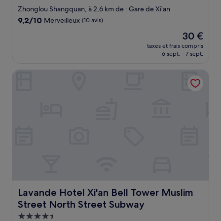
3.0 étoiles
Zhonglou Shangquan, à 2,6 km de : Gare de Xi'an
9.2
9,2/10
Merveilleux
(10 avis)
sur
Le
30 €
10,
nouveau
Merveilleux,
taxes et frais compris
prix
6 sept. - 7 sept.
(10 avis)
est
de
Lavande Hotel Xi'an Bell Tower Muslim Street North Stre
30 €
Lavande Hotel Xi'an Bell Tower Muslim Street North Str
Lavande Hotel Xi'an Bell Tower Muslim
Street North Street Subway
Hébergement