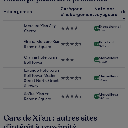
sur
P
la
Catégorie
Note des
Hébergement
dé
base
d’hébergement
voyageurs
co
d’un
séjour
Mercure Xian City
Exceptionnel
d’une
Hébergement
9.8
Centre
7 avis
nuit
3.5 étoiles
pour
Grand Mercure Xian
Excellent
2 adultes.
Hébergement
8.8
Renmin Square
398 avis
Les
4.5 étoiles
prix
Qianna Hotel Xi'an
Merveilleux
et
Hébergement
9.2
Bell Tower
10 avis
la
3.0 étoiles
disponibilité
Lavande Hotel Xi'an
sont
Bell Tower Muslim
Merveilleux
Hébergement
9.0
susceptibles
Street North Street
37 avis
4.5 étoiles
de
Subway
changer.
Sofitel Xian on
Des
Merveilleux
Hébergement
9.0
Renmin Square
680 avis
conditions
4.5 étoiles
supplémentaires
peuvent
Gare de Xi'an : autres sites
s’appliquer.
d’intérêt à proximité