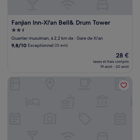
Fanjian Inn-Xi'an Bell& Drum Tower
Fanjian Inn-Xi'an Bell& Drum Tower
Hébergement
2.5 étoiles
Quartier musulman, à 2,2 km de : Gare de Xi'an
9.8
9,8/10
Exceptionnel
(12 avis)
sur
Le
28 €
10,
nouveau
Exceptionnel,
taxes et frais compris
prix
19 août - 20 août
(12 avis)
est
de
Four Points By Sheraton Xi'An Bell Tower
28 €