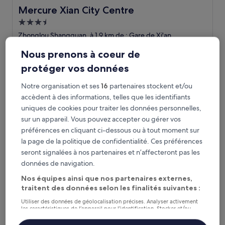
Mercure Xian City Centre
Mercure Xian City Centre
Hébergement
3.5 étoiles
Zhonglou Shangquan, à 1,9 km de : Gare de Xi'an
9.8
9,8/10
Exceptionnel
(7 avis)
Nous prenons à coeur de
sur
Le
55 €
10,
protéger vos données
nouveau
Exceptionnel,
taxes et frais compris
prix
5 sept. - 6 sept.
(7 avis)
Notre organisation et ses
16
partenaires stockent et/ou
est
de
accèdent à des informations, telles que les identifiants
Grand Mercure Xian Renmin Square
55 €
uniques de cookies pour traiter les données personnelles,
sur un appareil. Vous pouvez accepter ou gérer vos
préférences en cliquant ci-dessous ou à tout moment sur
la page de la politique de confidentialité. Ces préférences
seront signalées à nos partenaires et n’affecteront pas les
données de navigation.
Nos équipes ainsi que nos partenaires externes,
traitent des données selon les finalités suivantes :
Utiliser des données de géolocalisation précises. Analyser activement
les caractéristiques de l’appareil pour l’identification. Stocker et/ou
accéder à des informations sur un appareil. Publicités et contenu
Grand Mercure Xian Renmin Square
Grand Mercure Xian Renmin Square
personnalisés, mesure de performance des publicités et du contenu,