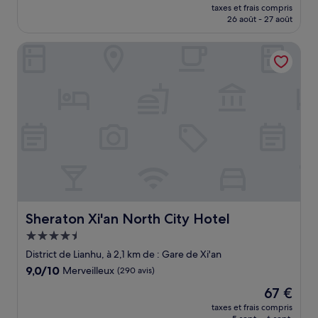
nouveau
Merveilleux,
taxes et frais compris
prix
26 août - 27 août
(37 avis)
est
de
Sheraton Xi'an North City Hotel
50 €
Sheraton Xi'an North City Hotel
Sheraton Xi'an North City Hotel
Hébergement
4.5 étoiles
District de Lianhu, à 2,1 km de : Gare de Xi'an
9.0
9,0/10
Merveilleux
(290 avis)
sur
Le
67 €
10,
nouveau
Merveilleux,
taxes et frais compris
prix