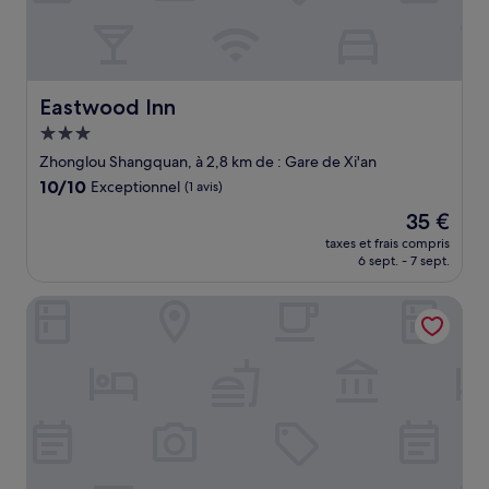
Eastwood Inn
Eastwood Inn
Hébergement
3.0 étoiles
Zhonglou Shangquan, à 2,8 km de : Gare de Xi'an
10.0
10/10
Exceptionnel
(1 avis)
sur
Le
35 €
10,
nouveau
Exceptionnel,
taxes et frais compris
prix
6 sept. - 7 sept.
(1 avis)
est
de
Fanjian Inn-Xi'an Bell& Drum Tower
35 €