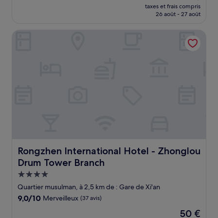
nouveau
Exceptionnel,
taxes et frais compris
prix
26 août - 27 août
(25 avis)
est
de
Rongzhen International Hotel - Zhonglou Drum Tower Bra
51 €
Rongzhen International Hotel - Zhonglou Drum Tower B
Rongzhen International Hotel - Zhonglou
Drum Tower Branch
Hébergement
4.0 étoiles
Quartier musulman, à 2,5 km de : Gare de Xi'an
9.0
9,0/10
Merveilleux
(37 avis)
sur
Le
50 €
10,