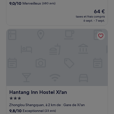
9.0
9,0/10
Merveilleux
(680 avis)
sur
Le
64 €
10,
nouveau
Merveilleux,
taxes et frais compris
prix
6 sept. - 7 sept.
(680 avis)
est
de
Hantang Inn Hostel Xi'an
64 €
Hantang Inn Hostel Xi'an
Hantang Inn Hostel Xi'an
Hébergement
3.0 étoiles
Zhonglou Shangquan, à 2 km de : Gare de Xi'an
9.8
9,8/10
Exceptionnel
(23 avis)