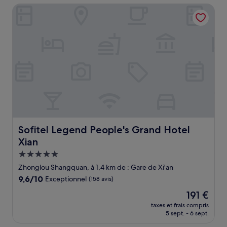
de
Sofitel Legend People's Grand Hotel Xian
38 €
Sofitel Legend People's Grand Hotel Xian
Sofitel Legend People's Grand Hotel
Xian
Hébergement
5.0 étoiles
Zhonglou Shangquan, à 1,4 km de : Gare de Xi'an
9.6
9,6/10
Exceptionnel
(158 avis)
sur
Le
191 €
10,
nouveau
Exceptionnel,
taxes et frais compris
prix
5 sept. - 6 sept.
(158 avis)
est