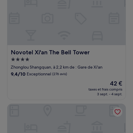
Novotel Xi'an The Bell Tower
Novotel Xi'an The Bell Tower
Hébergement
4.0 étoiles
Zhonglou Shangquan, à 2,2 km de : Gare de Xi'an
9.4
9,4/10
Exceptionnel
(276 avis)
sur
Le
42 €
10,
nouveau
Exceptionnel,
taxes et frais compris
prix
3 sept. - 4 sept.
(276 avis)
est
de
Xi'an Bell Tower Manxin Hotel
42 €