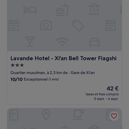
Lavande Hotel - Xi'an Bell Tower Flagshi
Lavande Hotel - Xi'an Bell Tower Flagshi
Hébergement
3.0 étoiles
Quartier musulman, à 2,3 km de : Gare de Xi'an
10.0
10/10
Exceptionnel
(1 avis)
sur
Le
42 €
10,
nouveau
Exceptionnel,
taxes et frais compris
prix
5 sept. - 6 sept.
(1 avis)
est
de
Novotel Xi'an The Bell Tower
42 €