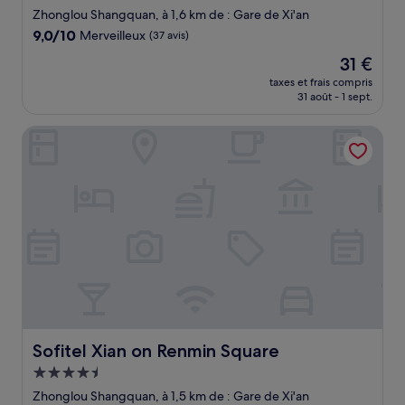
4.5 étoiles
Zhonglou Shangquan, à 1,6 km de : Gare de Xi'an
9.0
9,0/10
Merveilleux
(37 avis)
sur
Le
31 €
10,
nouveau
Merveilleux,
taxes et frais compris
prix
31 août - 1 sept.
(37 avis)
est
de
Sofitel Xian on Renmin Square
31 €
Sofitel Xian on Renmin Square
Sofitel Xian on Renmin Square
Hébergement
4.5 étoiles
Zhonglou Shangquan, à 1,5 km de : Gare de Xi'an