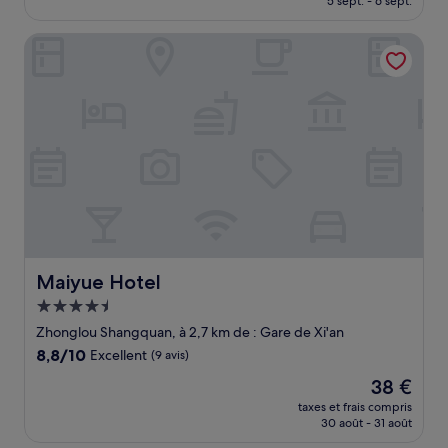
5 sept. - 6 sept.
(290 avis)
est
de
Maiyue Hotel
67 €
Maiyue Hotel
Maiyue Hotel
Hébergement
4.5 étoiles
Zhonglou Shangquan, à 2,7 km de : Gare de Xi'an
8.8
8,8/10
Excellent
(9 avis)
sur
Le
38 €
10,
nouveau
Excellent,
taxes et frais compris
prix
30 août - 31 août
(9 avis)
est