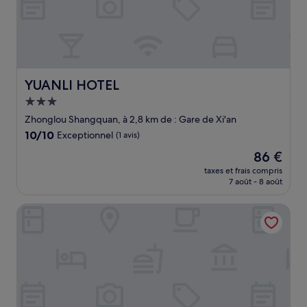
YUANLI HOTEL
YUANLI HOTEL
Hébergement
3.0 étoiles
Zhonglou Shangquan, à 2,8 km de : Gare de Xi'an
10.0
10/10
Exceptionnel
(1 avis)
sur
Le
86 €
10,
nouveau
Exceptionnel,
taxes et frais compris
prix
7 août - 8 août
(1 avis)
est
de
Eastwood Inn
86 €