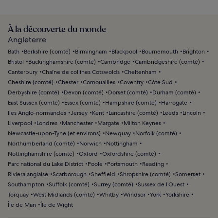
À la découverte du monde
Angleterre
Bath
Berkshire (comté)
Birmingham
Blackpool
Bournemouth
Brighton
Bristol
Buckinghamshire (comté)
Cambridge
Cambridgeshire (comté)
Canterbury
Chaîne de collines Cotswolds
Cheltenham
Cheshire (comté)
Chester
Cornouailles
Coventry
Côte Sud
Derbyshire (comté)
Devon (comté)
Dorset (comté)
Durham (comté)
East Sussex (comté)
Essex (comté)
Hampshire (comté)
Harrogate
Iles Anglo-normandes
Jersey
Kent
Lancashire (comté)
Leeds
Lincoln
Liverpool
Londres
Manchester
Margate
Milton Keynes
Newcastle-upon-Tyne (et environs)
Newquay
Norfolk (comté)
Northumberland (comté)
Norwich
Nottingham
Nottinghamshire (comté)
Oxford
Oxfordshire (comté)
Parc national du Lake District
Poole
Portsmouth
Reading
Riviera anglaise
Scarborough
Sheffield
Shropshire (comté)
Somerset
Southampton
Suffolk (comté)
Surrey (comté)
Sussex de l’Ouest
Torquay
West Midlands (comté)
Whitby
Windsor
York
Yorkshire
Île de Man
Île de Wight