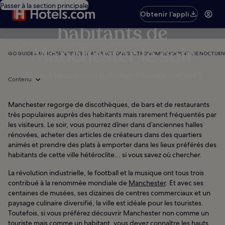
10 lieux appréciés des
Passer à la section principale
Obtenir l’appli
habitants de
GO
Royaume-Uni
Angleterre
Manchester
Manchester le soir
GO GUIDES
MANCHESTER
SITES ET ATTRACTIONS
GASTRONOMIE
SHOPPING
VIE NOCTURN
Où les Mancuniens passent-ils leurs soirées ?
Contenu
Manchester regorge de discothèques, de bars et de restaurants
très populaires auprès des habitants mais rarement fréquentés par
les visiteurs. Le soir, vous pourrez dîner dans d’anciennes halles
rénovées, acheter des articles de créateurs dans des quartiers
animés et prendre des plats à emporter dans les lieux préférés des
habitants de cette ville hétéroclite... si vous savez où chercher.
La révolution industrielle, le football et la musique ont tous trois
contribué à la renommée mondiale de
Manchester
. Et avec ses
centaines de musées, ses dizaines de centres commerciaux et un
paysage culinaire diversifié, la ville est idéale pour les touristes.
Toutefois, si vous préférez découvrir Manchester non comme un
touriste mais comme un habitant, vous devez connaître les hauts