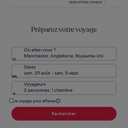
prix
taxes et frais compris
est
de
198 €
Préparez votre voyage
Où allez-vous ?
Manchester, Angleterre, Royaume-Uni
Dates
sam. 29 août - sam. 5 sept.
Voyageurs
2 personnes, 1 chambre
Je voyage pour affaires
Rechercher