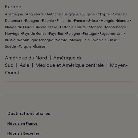
Europe
Allemagne
Angleterre
Autriche
Belgique
Bulgarie
Chypre
Croatie
Danemark
Espagne
Estonie
Finlande
France
Grèce
Hongrie
Irlande
Irlande du Nord
Islande
Italie
Lettonie
Malte
Monaco
Monténégro
Norvège
Pays de Galles
Pays-Bas
Pologne
Portugal
Royaume-Uni
Russie
République tchèque
Serbie
Slovaquie
Slovénie
Suisse
Suède
Turquie
Écosse
Amérique du Nord
Amérique du
Sud
Asie
Mexique et Amérique centrale
Moyen-
Orient
Destinations phares
Hôtels en France
Hôtels à Bruxelles