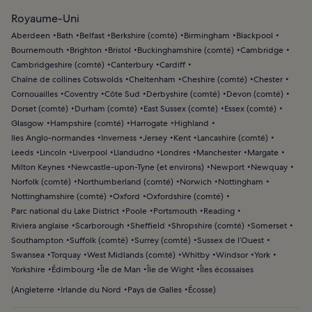
Royaume-Uni
Aberdeen
Bath
Belfast
Berkshire (comté)
Birmingham
Blackpool
Bournemouth
Brighton
Bristol
Buckinghamshire (comté)
Cambridge
Cambridgeshire (comté)
Canterbury
Cardiff
Chaîne de collines Cotswolds
Cheltenham
Cheshire (comté)
Chester
Cornouailles
Coventry
Côte Sud
Derbyshire (comté)
Devon (comté)
Dorset (comté)
Durham (comté)
East Sussex (comté)
Essex (comté)
Glasgow
Hampshire (comté)
Harrogate
Highland
Iles Anglo-normandes
Inverness
Jersey
Kent
Lancashire (comté)
Leeds
Lincoln
Liverpool
Llandudno
Londres
Manchester
Margate
Milton Keynes
Newcastle-upon-Tyne (et environs)
Newport
Newquay
Norfolk (comté)
Northumberland (comté)
Norwich
Nottingham
Nottinghamshire (comté)
Oxford
Oxfordshire (comté)
Parc national du Lake District
Poole
Portsmouth
Reading
Riviera anglaise
Scarborough
Sheffield
Shropshire (comté)
Somerset
Southampton
Suffolk (comté)
Surrey (comté)
Sussex de l’Ouest
Swansea
Torquay
West Midlands (comté)
Whitby
Windsor
York
Yorkshire
Édimbourg
Île de Man
Île de Wight
Îles écossaises
(
Angleterre
Irlande du Nord
Pays de Galles
Écosse
)