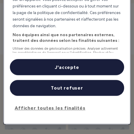
préférences en cliquant ci-dessous ou à tout moment sur
la page de la politique de confidentialité. Ces préférences
seront signalées à nos partenaires et n’affecteront pas les
The Eagle Inn
données de navigation.
19 Collier St, Salford M3 7DW, Royaume-Uni
Carte
Nos équipes ainsi que nos partenaires externes,
traitent des données selon les finalités suivantes :
Utiliser des données de géolocalisation précises. Analyser activement
les caractéristiques de l’appareil pour l’identification. Stocker et/ou
accéder à des informations sur un appareil. Publicités et contenu
personnalisés, mesure de performance des publicités et du contenu,
Découvrez aussi...
études d’audience et développement de services.
J'accepte
Liste de nos partenaires (fournisseurs)
10 choses à faire à
Guide pour des
Manchester hors
soirées réussies à
Tout refuser
des sentiers battus
Manchester
Royaume-Uni
Royaume-Uni
Afficher toutes les finalités