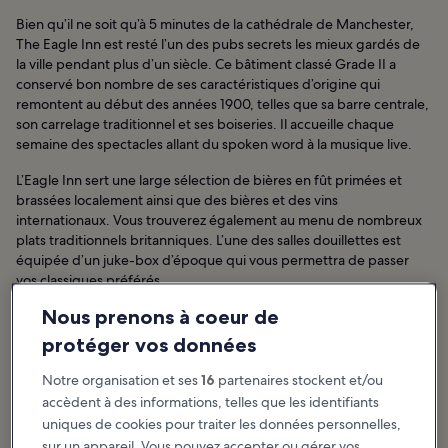
Bien qu’il ne soit qu’à 5 minutes de la cathédrale de Manchester,
The Eagle Inn est resté l’un des pubs secrets les mieux gardés de
la ville pendant plus d’un siècle. Ce bâtiment classé Grade II a
conservé bon nombre de ses caractéristiques d’origine qui
remontent au début des années 1900, telles que sa barre centrale,
son carrelage traditionnel et ses boiseries. Il accueille chaque
semaine des spectacles allant du spoken word à la musique live.
L’Eagle Inn sert une large sélection de bières en fût primées et
brassées localement ainsi que des bières et des vins
internationaux. Vous trouverez également au menu de nombreux
plats traditionnels britanniques. L’une des salles douillettes est
équipée d’un juke-box d’époque qui vous permettra de passer
vos classiques préférés.
Nous prenons à coeur de
Emplacement :
19 Collier St, Salford M3 7DW, Royaume-Uni
protéger vos données
Ouverture :
Du lundi au jeudi de 15 h 00 à 23 h 00 ; le vendredi
de 15 h 00 à 01 h 00 ; le samedi de 13 h 00 à 01 h 00 ; le dimanche
Notre organisation et ses
16
partenaires stockent et/ou
de 13 h 00 à 23 h 00
accèdent à des informations, telles que les identifiants
uniques de cookies pour traiter les données personnelles,
Téléphone :
+44 (0)161 819 5002
sur un appareil. Vous pouvez accepter ou gérer vos