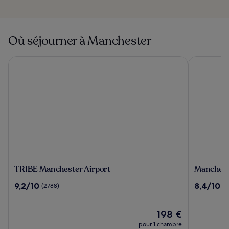
Où séjourner à Manchester
TRIBE Manchester Airport
Manchester
TRIBE
Manchest
TRIBE Manchester Airport
Manchest
Manchester
Portland
9.2
8.4
9,2/10
8,4/10
(2788)
(1
Airport
By
sur
sur
Sunday
10,
10,
(2788)
Le
(1815)
198 €
nouveau
pour 1 chambre