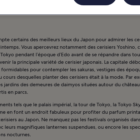
te certains des meilleurs lieux du Japon pour admirer les cer
rintemps. Vous apercevrez notamment des cerisiers Yoshino, c
à Tokyo pendant l’époque d’Edo avant de se répandre dans tou
venir la principale variété de cerisier japonais. La capitale déb
s formidables pour contempler les sakuras, vestiges des époq
au cours desquelles planter des cerisiers était à la mode. Par e
es jardins des demeures de daimyos situées autour du château
tis en parcs.
nts tels que le palais impérial, la tour de Tokyo, la Tokyo Sky
e en font un endroit fabuleux pour profiter du parfum printa
cerisiers au Japon. Ne manquez pas les festivals organisés dan
c leurs magnifiques lanternes suspendues, ou encore les spec
ons nocturnes.