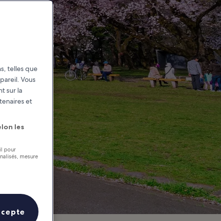
à Tokyo ?
s, telles que
pareil. Vous
t sur la
tenaires et
lon les
il pour
nnalisés, mesure
ccepte