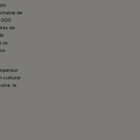
din
 domaine de
0 000
dres de
de
s sa
eux
’empereur
n culturel
utre, le