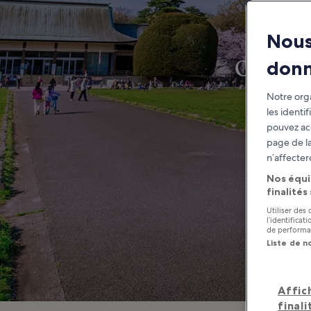
Nous
Où profi
don
Notre orga
les identi
pouvez ac
page de la
n’affecter
Nos équi
finalités
Utiliser des
l’identifica
de performan
Liste de n
Affic
finali