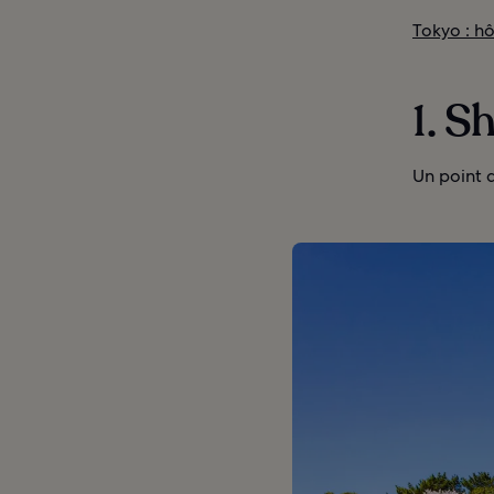
Tokyo : hô
1. S
Un point d