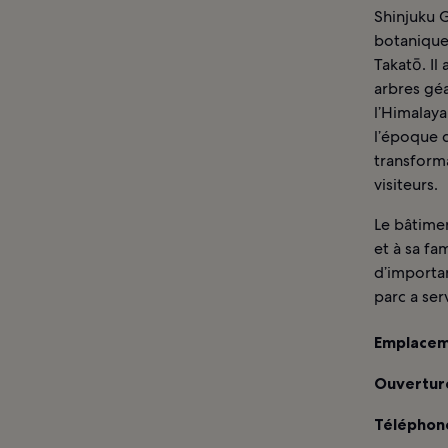
Shinjuku G
botanique,
Takatō. Il
arbres gé
l’Himalaya
l’époque d
transform
visiteurs.
Le bâtimen
et à sa fa
d’importan
parc a ser
Emplacem
Ouverture
Téléphone