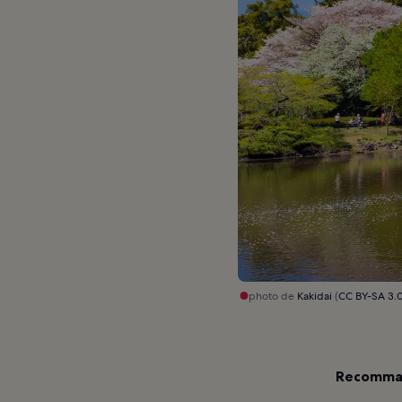
photo de
Kakidai
(
CC BY-SA 3.
Recomman