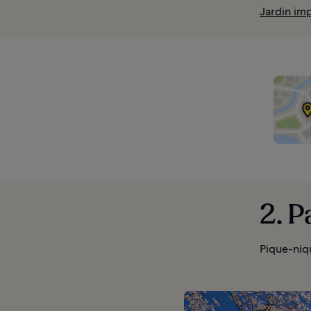
Jardin imp
2. 
Pique-niq