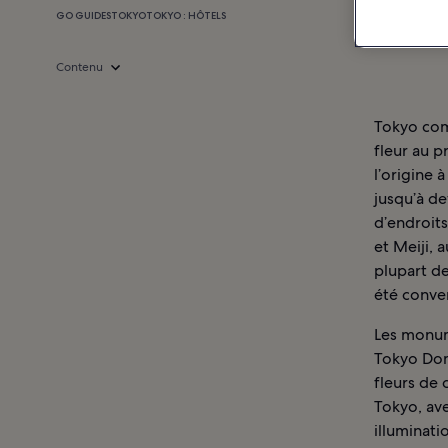
GO GUIDES
TOKYO
TOKYO : HÔTELS
Contenu
Tokyo comp
fleur au p
l’origine 
jusqu’à de
d’endroit
et Meiji, 
plupart d
été conver
Les monume
Tokyo Dom
fleurs de 
Tokyo, ave
illuminati