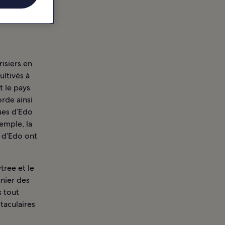
isiers en
ultivés à
t le pays
orde ainsi
ues d’Edo
xemple, la
 d’Edo ont
tree et le
nier des
s tout
taculaires