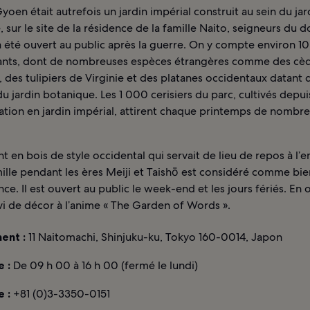
yoen était autrefois un jardin impérial construit au sein du jar
 sur le site de la résidence de la famille Naito, seigneurs du
 a été ouvert au public après la guerre. On y compte environ 1
ants, dont de nombreuses espèces étrangères comme des cè
, des tulipiers de Virginie et des platanes occidentaux datant 
u jardin botanique. Les 1 000 cerisiers du parc, cultivés depui
ation en jardin impérial, attirent chaque printemps de nombr
t en bois de style occidental qui servait de lieu de repos à l
mille pendant les ères Meiji et Taishō est considéré comme bie
ce. Il est ouvert au public le week-end et les jours fériés. En o
vi de décor à l’anime « The Garden of Words ».
ent :
11 Naitomachi, Shinjuku-ku, Tokyo 160-0014, Japon
 :
De 09 h 00 à 16 h 00 (fermé le lundi)
 :
+81 (0)3-3350-0151