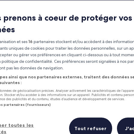
Tokyo
 prenons à coeur de protéger vos
ter de la floraison des sakuras 
nées
nisation et ses
16
partenaires stockent et/ou accèdent à des information
fiants uniques de cookies pour traiter les données personnelles, sur un ap
cepter ou gérer vos préférences en cliquant ci-dessous ou à tout momen
 politique de confidentialité. Ces préférences seront signalées à nos par
ont pas les données de navigation.
pes ainsi que nos partenaires externes, traitent des données se
 suivantes :
 données de géolocalisation précises. Analyser activement les caractéristiques de l’appare
tion. Stocker et/ou accéder à des informations sur un appareil. Publicités et contenu perso
ce des publicités et du contenu, études d’audience et développement de services.
os partenaires (fournisseurs)
her toutes les
Tout refuser
J'a
tés