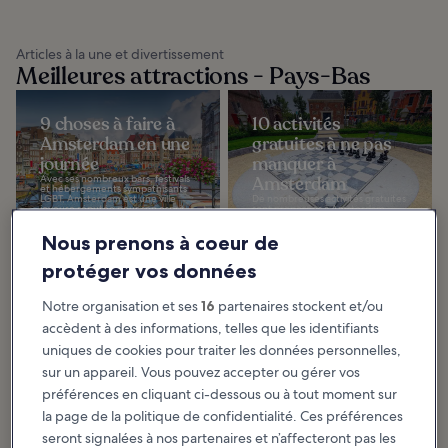
Articles à la une et divertissement
Meilleures attractions - Pays-Bas
9 choses à faire à
10 activités
Amsterdam en une
gratuites à ne pas
journée
manquer à
Avec ses nombreux bars, festivals
Amsterdam
et hébergements sympathisants
LGBT, Amsterdam est une ville
De nombreuses activités gratuites
joyeuse réputée pour son esprit
sont proposées à Amsterdam,
de liberté. Il...
idéales si vous voyagez à petit
budget. Cette ville néerlandaise
Nous prenons à coeur de
est connue...
protéger vos données
Les 10 meilleures
10 lieux
Notre organisation et ses
16
partenaires stockent et/ou
choses à faire en
instagrammables à
couple à
Amsterdam
accèdent à des informations, telles que les identifiants
Amsterdam
Amsterdam offre une multitude
uniques de cookies pour traiter les données personnelles,
de sites pittoresques pour illustrer
Amsterdam offre aux amoureux
vos vacances. Le printemps est
sur un appareil. Vous pouvez accepter ou gérer vos
de nombreux paysages et
une période idéale pour la visiter...
activités romantiques. La capitale
préférences en cliquant ci-dessous ou à tout moment sur
néerlandaise se visite de
préférence au printemps...
la page de la politique de confidentialité. Ces préférences
seront signalées à nos partenaires et n’affecteront pas les