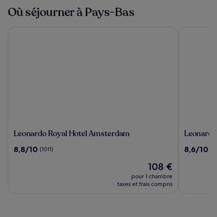
Où séjourner à Pays-Bas
Leonardo Royal Hotel Amsterdam
Leonardo 
Leonardo
Leonardo
Leonardo Royal Hotel Amsterdam
Leonardo
Royal
Hotel
8.8
8.6
8,8/10
8,6/10
(1011)
(1
Hotel
Amsterd
sur
sur
Amsterdam
Rembran
Le
108 €
10,
10,
nouveau
(1011)
(1016)
pour 1 chambre
prix
taxes et frais compris
est
de
108 €