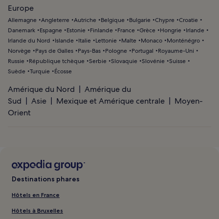
Europe
Allemagne
Angleterre
Autriche
Belgique
Bulgarie
Chypre
Croatie
Danemark
Espagne
Estonie
Finlande
France
Grèce
Hongrie
Irlande
Irlande du Nord
Islande
Italie
Lettonie
Malte
Monaco
Monténégro
Norvège
Pays de Galles
Pays-Bas
Pologne
Portugal
Royaume-Uni
Russie
République tchèque
Serbie
Slovaquie
Slovénie
Suisse
Suède
Turquie
Écosse
Amérique du Nord
Amérique du
Sud
Asie
Mexique et Amérique centrale
Moyen-
Orient
Destinations phares
Hôtels en France
Hôtels à Bruxelles