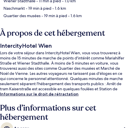
Wiener Stadthalle
- 11 min à pied
- 1.0 km
Naschmarkt
- 19 min à pied
- 1.6 km
Quartier des musées
- 19 min à pied
- 1.6 km
À propos de cet hébergement
IntercityHotel Wien
Lors de votre séjour dans IntercityHotel Wien, vous vous trouverez à
moins de 15 minutes de marche de points d'intérêt comme Mariahilfer
Straße et Wiener Stadthalle. À moins de 5 minutes en voiture, vous
trouverez aussi des sites comme Quartier des musées et Marché de
Noël de Vienne. Les autres voyageurs ne tarissent pas d'éloges en ce
qui concerne le personnel attentionné. Quelques minutes de marche
seulement séparent l'hébergement des transports publics : Arrêt de
tram Kaiserstraße est accessible en quelques foulées et Station de
métro Westbahnhof se situe à 4 min à pied.
Informations sur le droit de rétractation
Plus d’informations sur cet
hébergement