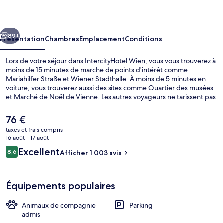
cédent
Suivant
89+
Présentation
Chambres
Emplacement
Conditions
Lors de votre séjour dans IntercityHotel Wien, vous vous trouverez à
moins de 15 minutes de marche de points d'intérêt comme
Mariahilfer Straße et Wiener Stadthalle. À moins de 5 minutes en
voiture, vous trouverez aussi des sites comme Quartier des musées
et Marché de Noël de Vienne. Les autres voyageurs ne tarissent pas
d'éloges en ce qui concerne le personnel attentionné. Quelques
minutes de marche seulement séparent l'hébergement des
Le
76 €
transports publics : Arrêt de tram Kaiserstraße est accessible en
prix
taxes et frais compris
quelques foulées et Station de métro Westbahnhof se situe à 4 min
actuel
16 août - 17 août
à pied.
Extérieur
est
Avis
Excellent
8,6
Afficher 1 003 avis
de
8,6 sur 10
voyageurs
76 €.
Équipements populaires
Animaux de compagnie
Parking
admis