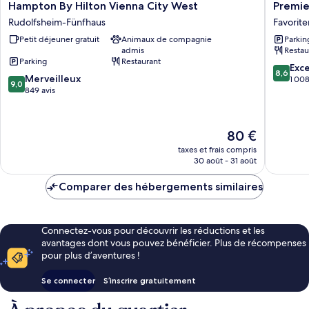
Hampton
Premier
Hampton By Hilton Vienna City West
Premie
By
Inn
Rudolfsheim-Fünfhaus
Favorite
Hilton
Wien
Petit déjeuner gratuit
Animaux de compagnie
Parkin
Vienna
City
admis
Restau
City
Hauptb
Parking
Restaurant
West
Favorite
8.6
Exce
8,6
9.0
Rudolfsheim-
Merveilleux
sur
1 008
9,0
sur
Fünfhaus
849 avis
10,
10,
Excellen
Merveilleux,
1 008 av
849 avis
Le
80 €
nouveau
taxes et frais compris
prix
30 août - 31 août
est
de
Comparer des hébergements similaires
80 €
Connectez-vous pour découvrir les réductions et les
avantages dont vous pouvez bénéficier. Plus de récompenses
pour plus d’aventures !
Se connecter
S’inscrire gratuitement