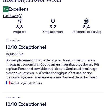
Excellent
8,6
1 003 avis
8,8
9,2
8,4
Propreté
Emplacement
Personnel et service
Avis
Avis vérifié
10/10 Exceptionnel
15 juin 2026
Bon emplacement :proche de la gare , transport en commun
,magasins , supermarchés et dans un magnifique boulevard Pdj
copieux Personnel serviable et à l’écoute Seul souci le ménage
n’est pas quotidien : si d’ordre écologique c’est une bonne
chose mais ça serait meilleure si consentement de la clientèle Si
non on a passé un bon séjour
Rachid, séjour de 3 nuits
Avis vérifié
10/10 Exceptionnel