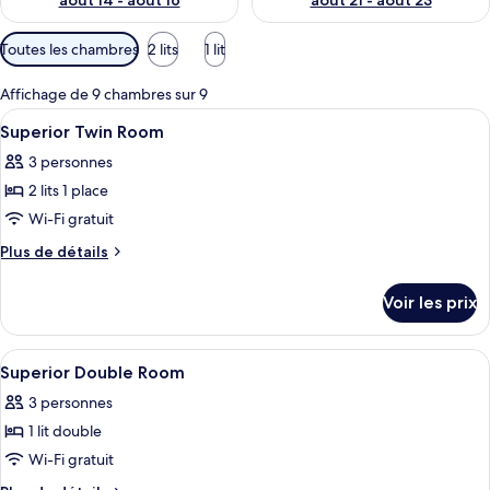
août 14 - août 16
août 21 - août 23
Filtres
Toutes les chambres
2 lits
1 lit
disponibles
pour
Affichage de 9 chambres sur 9
les
Afficher
Une chambre d’hôtel avec deux lits, u
10
Superior Twin Room
chambres
toutes
3 personnes
les
2 lits 1 place
photos
pour
Wi-Fi gratuit
ce
Plus
Plus de détails
type
de
détails
de
Voir les prix
sur
chambre :
le
Superior
type
Afficher
Literie hypoallergénique, coffres-fort
6
Twin
de
Superior Double Room
toutes
chambre
Room
3 personnes
Superior
les
Twin
1 lit double
photos
Room
pour
Wi-Fi gratuit
ce