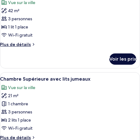
Vue sur la ville
Chambre
les
Standard
42 m²
photos
pour
3 personnes
ce
1 lit 1 place
type
Wi-Fi gratuit
de
Plus
Plus de détails
chambre :
de
Appartement
détails
Voir les prix
sur
le
type
Afficher
Une chambre d’hôtel équipée d’un burea
7
de
Chambre Supérieure avec lits jumeaux
toutes
chambre
Vue sur la ville
Appartement
les
21 m²
photos
pour
1 chambre
ce
3 personnes
type
2 lits 1 place
de
Wi-Fi gratuit
chambre :
Plus
Plus de détails