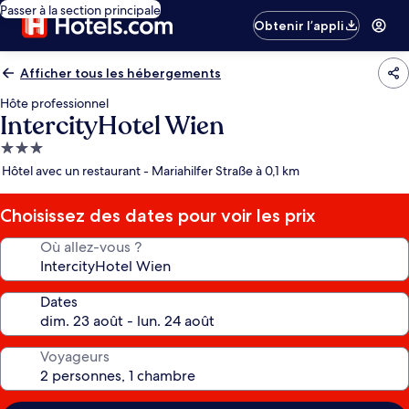
Passer à la section principale
Obtenir l’appli
Afficher tous les hébergements
Hôte professionnel
IntercityHotel Wien
Hébergement
3.0 étoiles
Hôtel avec un restaurant - Mariahilfer Straße à 0,1 km
Choisissez des dates pour voir les prix
Où allez-vous ?
Dates
Voyageurs