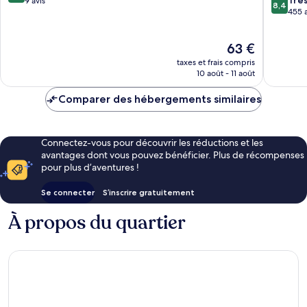
d'Ascq
Trè
sur
9 avis
8,4
sur
Cousiner
455 a
10,
10,
Exceptionnel,
Très
9 avis
Le
63 €
bien,
nouveau
455 avis
taxes et frais compris
prix
10 août - 11 août
est
de
Comparer des hébergements similaires
63 €
Connectez-vous pour découvrir les réductions et les
avantages dont vous pouvez bénéficier. Plus de récompenses
pour plus d’aventures !
Se connecter
S’inscrire gratuitement
À propos du quartier