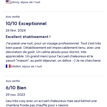
johnny, séjour de 1 nuit
Avis vérifié
10/10 Exceptionnel
26 févr. 2024
Excellent établissement !
J'ai passé une nuit, pour un voyage professionnel. Tout s'est très
bien passé. L'établissement est impeccablement tenu, avec une
décoration de goût. Un calme absolu pour dormir, très
appréciable. Un grand merci pour l'accueil chaleureux et le
yaourt "maison", au petit déjeuner, un délice :-) Je ne chercherai
pas d'autres adresses, si je passe dans la région. Sans aucun
SAMAH, séjour de 1 nuit
doute !
Avis vérifié
6/10 Bien
29 nov. 2023
Lieu très cosy avec un accueil chaleureux mais seul bémol une
chambre froide pas chauffé pour x raisons