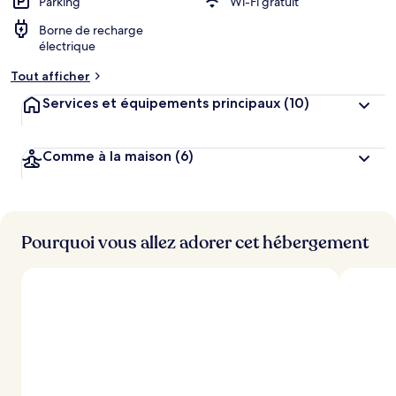
r
Parking
Wi-Fi gratuit
g
Borne de recharge
e
électrique
m
e
Tout afficher
n
t
Services et équipements principaux
(10)
s
l
Comme à la maison
(6)
e
s
m
i
Pourquoi vous allez adorer cet hébergement
e
u
x
n
o
t
é
s