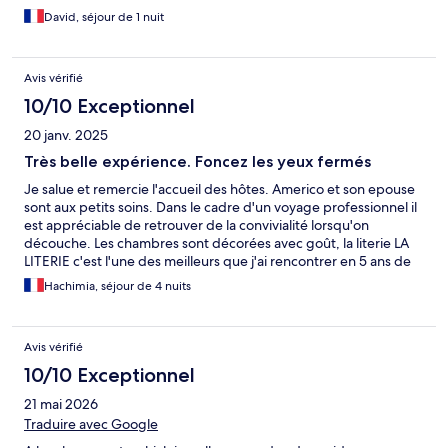
David, séjour de 1 nuit
Avis vérifié
10/10 Exceptionnel
20 janv. 2025
Très belle expérience. Foncez les yeux fermés
Je salue et remercie l'accueil des hôtes. Americo et son epouse
sont aux petits soins. Dans le cadre d'un voyage professionnel il
est appréciable de retrouver de la convivialité lorsqu'on
découche. Les chambres sont décorées avec goût, la literie LA
LITERIE c'est l'une des meilleurs que j'ai rencontrer en 5 ans de
déplacements. Vous serez dans une résidence sécurisée, pas de
Hachimia, séjour de 4 nuits
soucis à se faire pour sa voiture. Mais c'est surtout une très belle
rencontre de personnes soucieuses de donner la meilleure
expérience cliente possible
Avis vérifié
10/10 Exceptionnel
21 mai 2026
Traduire avec Google