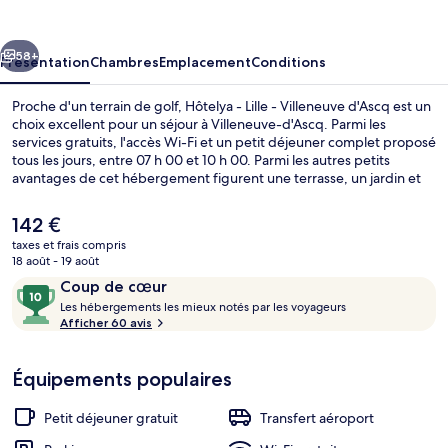
Lille
-
cédent
Suivant
Villeneuve
58+
Présentation
Chambres
Emplacement
Conditions
d'Ascq
Proche d'un terrain de golf, Hôtelya - Lille - Villeneuve d'Ascq est un
choix excellent pour un séjour à Villeneuve-d'Ascq. Parmi les
services gratuits, l'accès Wi-Fi et un petit déjeuner complet proposé
tous les jours, entre 07 h 00 et 10 h 00. Parmi les autres petits
avantages de cet hébergement figurent une terrasse, un jardin et
une station de recharge pour vélo électrique.
Le
142 €
prix
taxes et frais compris
actuel
18 août - 19 août
Extérieur
est
Avis
10
Coup de cœur
de
voyageurs
L
sur
Les hébergements les mieux notés par les voyageurs
142 €.
e
Afficher 60 avis
10,
s
Coup
de
Équipements populaires
h
cœur
é
b
Petit déjeuner gratuit
Transfert aéroport
e