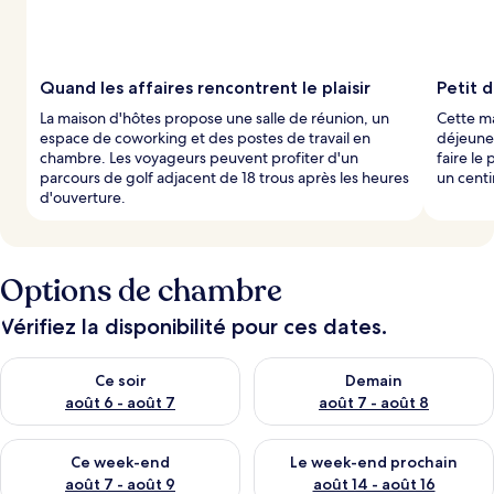
p
a
r
l
Quand les affaires rencontrent le plaisir
Petit 
e
La maison d'hôtes propose une salle de réunion, un
Cette ma
s
espace de coworking et des postes de travail en
déjeune
chambre. Les voyageurs peuvent profiter d'un
faire le
v
parcours de golf adjacent de 18 trous après les heures
un cent
o
d'ouverture.
y
a
g
e
Options de chambre
u
r
s
Vérifiez la disponibilité pour ces dates.
Vérifier la disponibilité pour ce soir août 6 - août 7
Vérifier la disponibilité pour 
Ce soir
Demain
août 6 - août 7
août 7 - août 8
Vérifier la disponibilité pour ce week-end août 7 - août 9
Vérifier la disponibilité pour 
Ce week-end
Le week-end prochain
août 7 - août 9
août 14 - août 16