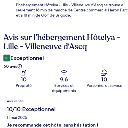
L'hébergement Hôtelya - Lille - Villeneuve d'Ascq se trouve à
seulement 16 min de marche de Centre commercial Heron Parc
et à 18 min de Golf de Brigode.
Avis sur l’hébergement Hôtelya -
Avis
Lille - Villeneuve d'Ascq
Exceptionnel
10
60 avis
10
9,6
10
Propreté
Services et
Personnel et service
équipements
Avis
Avis vérifié
10/10 Exceptionnel
11 mai 2025
Je recommande cet hôtel sans hésitation !