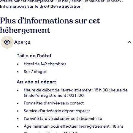
offerts par cet hébergement : un bar / salon, un sauna et un snack-
bar/une épicerie fine. Les autres voyageurs ne disent que du bien en ce
Informations sur le droit de rétractation
qui concerne le personnel attentionné. L'hébergement se situe à une
très courte distance à pied des transports publics : Station Trône-Troon
Plus d’informations sur cet
se trouve à 8 min et Station Maalbeek-Maelbeek, à 10 min.
hébergement
Aperçu
Taille de l'hôtel
Hôtel de 149 chambres
Sur 7 étages
Arrivée et départ
Heure de début de l'enregistrement : 15 h 00 ; heure de
fin de l'enregistrement : 03 h 00.
Formalités d'arrivée sans contact
Service d’arrivée/de départ express
L'arrivée tardive est soumise à disponibilité
Âge minimum pour effectuer l'enregistrement : 18 ans