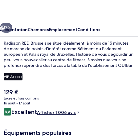
RED
Brussels
cédent
Suivant
70+
Présentation
Chambres
Emplacement
Conditions
Radisson RED Brussels se situe idéalement, à moins de 15 minutes
de marche de points d'intérêt comme Bâtiment du Parlement
européen et Palais royal de Bruxelles. Histoire de vous dégourdir un
peu, vous pouvez aller au centre de fitness, à moins que vous ne
préfériez reprendre des forces à la table de l'établissement OUIBar
+ KTCHN, qui vous accueille pour le petit déjeuner, le déjeuner et le
dîner et vous régale de ses spécialités Cuisine internationale. Parmi
VIP Access
les avantages offerts par cet hébergement : un bar / salon, un sauna
et un snack-bar/une épicerie fine. Les autres voyageurs ne disent
Le
129 €
que du bien en ce qui concerne le personnel attentionné.
Vue depuis l’hébergement
prix
L'hébergement se situe à une très courte distance à pied des
taxes et frais compris
actuel
16 août - 17 août
transports publics : Station Trône-Troon se trouve à 8 min et Station
est
Maalbeek-Maelbeek, à 10 min.
Avis
Excellent
8,8
Afficher 1 006 avis
de
8,8 sur 10
voyageurs
129 €.
Équipements populaires