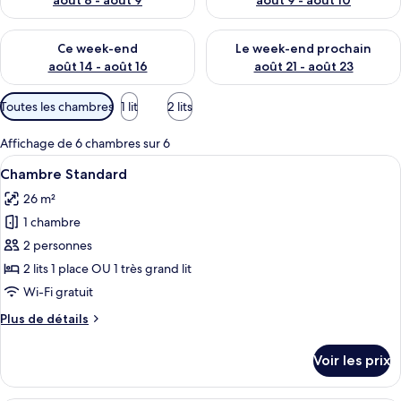
août 8 - août 9
août 9 - août 10
Vérifier la disponibilité pour ce week-end août 14 - août 16
Vérifier la disponibilité pour
Ce week-end
Le week-end prochain
août 14 - août 16
août 21 - août 23
Filtres
Toutes les chambres
1 lit
2 lits
disponibles
pour
Affichage de 6 chambres sur 6
les
Afficher
Une chambre d’hôtel moderne avec un gr
5
Chambre Standard
chambres
toutes
26 m²
les
1 chambre
photos
pour
2 personnes
ce
2 lits 1 place OU 1 très grand lit
type
Wi-Fi gratuit
de
Plus
Plus de détails
chambre :
de
Chambre
détails
Voir les prix
sur
Standard
le
type