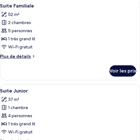
Afficher
Une chambre moderne avec un grand lit
7
de
Suite Familiale
toutes
chambre
52 m²
Chambre
les
Standard
2 chambres
photos
pour
5 personnes
ce
1 très grand lit
type
Wi-Fi gratuit
de
Plus
Plus de détails
chambre :
de
Suite
détails
Voir les prix
sur
Familiale
le
type
Afficher
Une chambre d’hôtel moderne avec un 
6
de
Suite Junior
toutes
chambre
37 m²
Suite
les
Familiale
1 chambre
photos
pour
4 personnes
ce
1 très grand lit
type
Wi-Fi gratuit
de