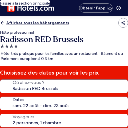
Passer à la section principale
Obtenir l’appli
Afficher tous les hébergements
Hôte professionnel
Radisson RED Brussels
Hébergement
4.0 étoiles
Hôtel très pratique pour les familles avec un restaurant - Bâtiment du
Parlement européen à 0,3 km
Choisissez des dates pour voir les prix
Où allez-vous ?
Dates
Voyageurs