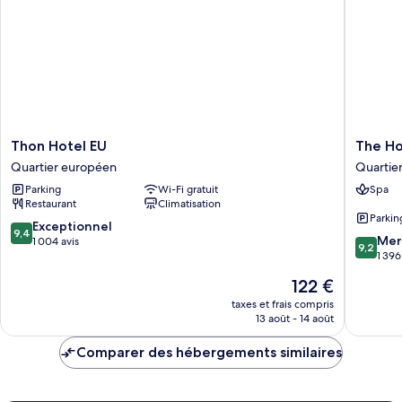
Thon
The
Thon Hotel EU
The Ho
Hotel
Hotel
Quartier européen
Quartier
EU
Quartier
Parking
Wi-Fi gratuit
Spa
Quartier
du
Restaurant
Climatisation
européen
Sablon
Parkin
-
9.4
Exceptionnel
9,4
9.2
Zavelwij
Mer
sur
1 004 avis
9,2
sur
1 396
10,
10,
Exceptionnel,
Le
122 €
Merveill
1 004 avis
nouveau
1 396 avi
taxes et frais compris
prix
13 août - 14 août
est
de
Comparer des hébergements similaires
122 €