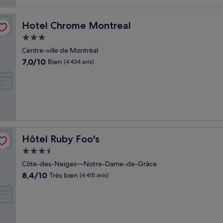
Hotel Chrome Montreal
Hotel Chrome Montreal
Hébergement
3.0 étoiles
Centre-ville de Montréal
7.0
7,0/10
Bien
(4 434 avis)
sur
10,
Bien,
(4 434 avis)
Hôtel Ruby Foo's
Hôtel Ruby Foo's
Hébergement
3.5 étoiles
Côte-des-Neiges—Notre-Dame-de-Grâce
8.4
8,4/10
Très bien
(4 415 avis)
sur
10,
Très
bien,
(4 415 avis)