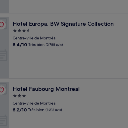
Hotel Europa, BW Signature Collection
Hotel Europa, BW Signature Collection
Hébergement
3.5 étoiles
Centre-ville de Montréal
8.4
8,4/10
Très bien
(3 788 avis)
sur
10,
Très
bien,
(3 788 avis)
Hotel Faubourg Montreal
Hotel Faubourg Montreal
Hébergement
3.0 étoiles
Centre-ville de Montréal
8.2
8,2/10
Très bien
(6 212 avis)
sur
10,
Très