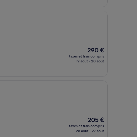
de
104 €
Le
290 €
nouveau
taxes et frais compris
prix
19 août - 20 août
est
de
290 €
Le
205 €
nouveau
taxes et frais compris
prix
26 août - 27 août
est