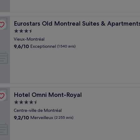
Eurostars Old Montreal Suites & Apartments
Eurostars Old Montreal Suites & Apartment
Hébergement
3.5 étoiles
Vieux-Montréal
9.6
9,6/10
Exceptionnel
(1 540 avis)
sur
10,
Exceptionnel,
(1 540 avis)
Hotel Omni Mont-Royal
Hotel Omni Mont-Royal
Hébergement
4.5 étoiles
Centre-ville de Montréal
9.2
9,2/10
Merveilleux
(2 255 avis)
sur
10,
Merveilleux,
(2 255 avis)