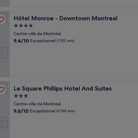
Hôtel Monroe - Downtown Montreal
Hôtel Monroe - Downtown Montreal
Hébergement
4.0 étoiles
Centre-ville de Montréal
9.4
9,4/10
Exceptionnel
(1 702 avis)
sur
10,
Exceptionnel,
(1 702 avis)
Le Square Phillips Hotel And Suites
Le Square Phillips Hotel And Suites
Hébergement
3.0 étoiles
Centre-ville de Montréal
9.6
9,6/10
Exceptionnel
(5 788 avis)
sur
10,
Exceptionnel,
(5 788 avis)