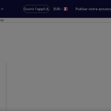
•
s
Ouvrir l’appli
EUR
Publier votre annon
bly