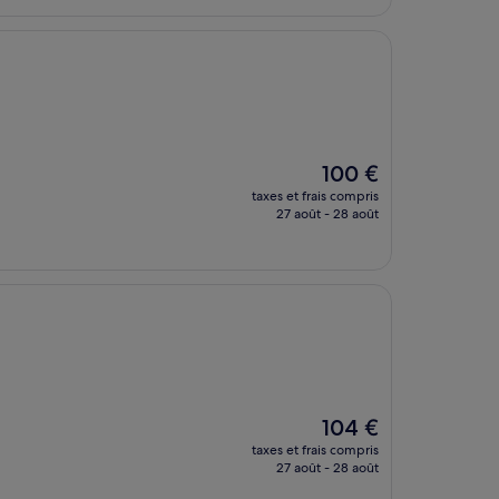
188 €
Le
100 €
nouveau
taxes et frais compris
prix
27 août - 28 août
est
de
100 €
Le
104 €
nouveau
taxes et frais compris
prix
27 août - 28 août
est