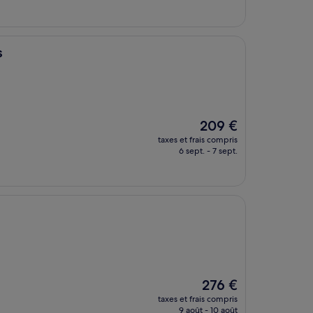
est
de
150 €
s
Le
209 €
nouveau
taxes et frais compris
prix
6 sept. - 7 sept.
est
de
209 €
Le
276 €
nouveau
taxes et frais compris
prix
9 août - 10 août