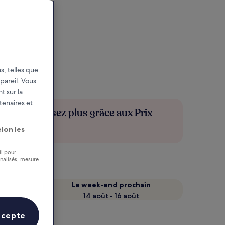
s, telles que
pareil. Vous
t sur la
tenaires et
Économisez plus grâce aux Prix
membres
lon les
il pour
nnalisés, mesure
Le week-end prochain
14 août - 16 août
ccepte