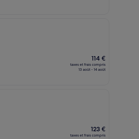
est
de
276 €
Le
114 €
nouveau
taxes et frais compris
prix
13 août - 14 août
est
de
114 €
Le
123 €
nouveau
taxes et frais compris