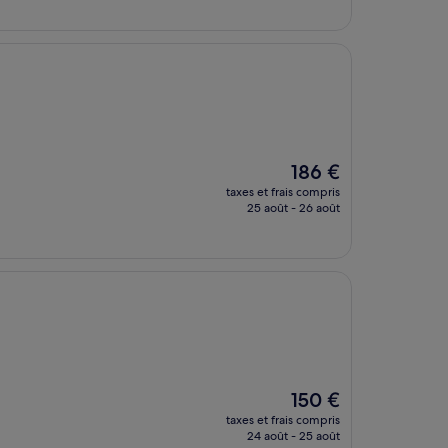
de
205 €
Le
186 €
nouveau
taxes et frais compris
prix
25 août - 26 août
est
de
186 €
Le
150 €
nouveau
taxes et frais compris
prix
24 août - 25 août