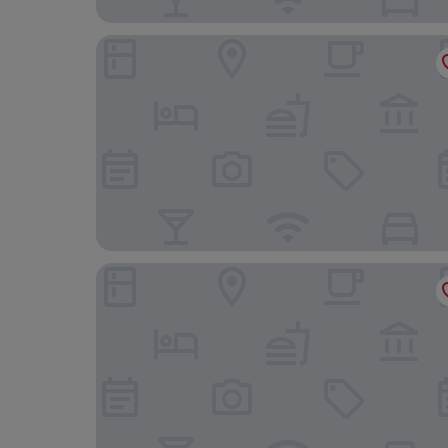
Hôtel Monroe - Downtown Montreal
Le Square Phillips Hotel And Suites