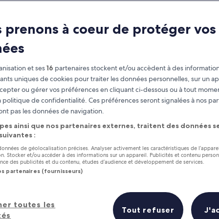
 prenons à coeur de protéger vos
nées
nisation et ses
16
partenaires stockent et/ou accèdent à des information
fiants uniques de cookies pour traiter les données personnelles, sur un ap
cepter ou gérer vos préférences en cliquant ci-dessous ou à tout momen
 politique de confidentialité. Ces préférences seront signalées à nos par
as
Gagnez des récompenses pour
ont pas les données de navigation.
chaque nuit séjournée
pes ainsi que nos partenaires externes, traitent des données se
 suivantes :
 données de géolocalisation précises. Analyser activement les caractéristiques de l’appare
tion. Stocker et/ou accéder à des informations sur un appareil. Publicités et contenu perso
ce des publicités et du contenu, études d’audience et développement de services.
os partenaires (fournisseurs)
Demain
Ce week-end
7 août - 8 août
7 août - 9 août
tels en un coup d’œil
her toutes les
Tout refuser
J'a
tés