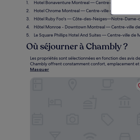
Hotel Bonaventure Montreal
— Centre-ville de Montréal
Hotel Chrome Montreal
— Centre-ville de Montréal. Hôt
Hôtel Ruby Foo's
— Côte-des-Neiges—Notre-Dame-de-Grâ
Hôtel Monroe - Downtown Montreal
— Centre-ville de
Le Square Phillips Hotel And Suites
— Centre-ville de Mo
Où séjourner à Chambly ?
Les propriétés sont sélectionnées en fonction des avis d
Chambly offrent constamment confort, emplacement et e
Masquer
Hotel Bonaventure Montreal