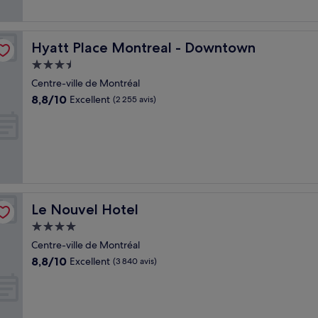
Hyatt Place Montreal - Downtown
Hyatt Place Montreal - Downtown
Hébergement
3.5 étoiles
Centre-ville de Montréal
8.8
8,8/10
Excellent
(2 255 avis)
sur
10,
Excellent,
(2 255 avis)
Le Nouvel Hotel
Le Nouvel Hotel
Hébergement
4.0 étoiles
Centre-ville de Montréal
8.8
8,8/10
Excellent
(3 840 avis)
sur
10,
Excellent,
(3 840 avis)