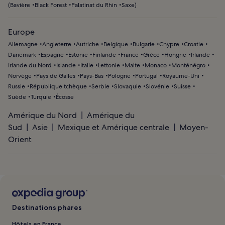
(
Bavière
Black Forest
Palatinat du Rhin
Saxe
)
Europe
Allemagne
Angleterre
Autriche
Belgique
Bulgarie
Chypre
Croatie
Danemark
Espagne
Estonie
Finlande
France
Grèce
Hongrie
Irlande
Irlande du Nord
Islande
Italie
Lettonie
Malte
Monaco
Monténégro
Norvège
Pays de Galles
Pays-Bas
Pologne
Portugal
Royaume-Uni
Russie
République tchèque
Serbie
Slovaquie
Slovénie
Suisse
Suède
Turquie
Écosse
Amérique du Nord
Amérique du
Sud
Asie
Mexique et Amérique centrale
Moyen-
Orient
Destinations phares
Hôtels en France