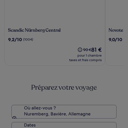
Scandic
Novotel
Scandic Nürnberg Central
Novotel N
Nürnberg
Nuernber
9.2
9.0
9,2/10
9,0/10
(1004)
(10
Central
Centre
sur
sur
Ville
Le
81 €
10,
10,
Le
90 €
nouveau
(1004)
(1014)
prix
pour 1 chambre
prix
était
taxes et frais compris
est
de
de
90 €,
81 €
voir
plus
Préparez votre voyage
d’informations
sur
le
tarif
standard.
Où allez-vous ?
Nuremberg, Bavière, Allemagne
Dates