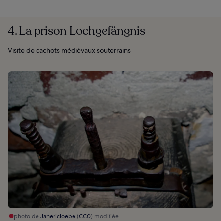
4. La prison Lochgefängnis
Visite de cachots médiévaux souterrains
photo de
Janericloebe
(
CC0
) modifiée