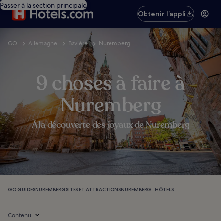
Passer à la section principale
Obtenir l’appli
GO
Allemagne
Bavière
Nuremberg
9 choses à faire à
Nuremberg
À la découverte des joyaux de Nuremberg
GO GUIDES
NUREMBERG
SITES ET ATTRACTIONS
NUREMBERG : HÔTELS
Contenu