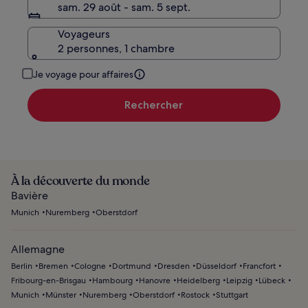
sam. 29 août - sam. 5 sept.
Voyageurs
2 personnes, 1 chambre
Je voyage pour affaires
Rechercher
À la découverte du monde
Bavière
Munich
Nuremberg
Oberstdorf
Allemagne
Berlin
Bremen
Cologne
Dortmund
Dresden
Düsseldorf
Francfort
Fribourg-en-Brisgau
Hambourg
Hanovre
Heidelberg
Leipzig
Lübeck
Munich
Münster
Nuremberg
Oberstdorf
Rostock
Stuttgart