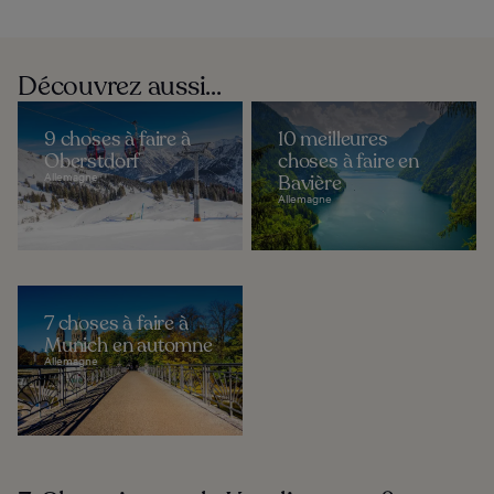
Découvrez aussi...
9 choses à faire à
10 meilleures
Oberstdorf
choses à faire en
Allemagne
Bavière
Allemagne
7 choses à faire à
Munich en automne
Allemagne