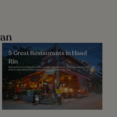
gan
5 Great Restaurants in Haad
Rin
Restaurants in Haad Rin offer a wide range of not only Thai classics, but also
ethnic specialties from various parts of the world. The...