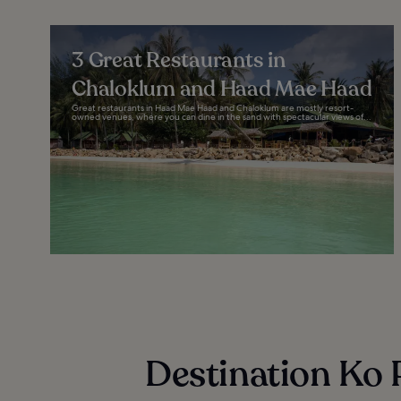
3 Great Restaurants in
Chaloklum and Haad Mae Haad
Great restaurants in Haad Mae Haad and Chaloklum are mostly resort-
owned venues, where you can dine in the sand with spectacular views of...
Destination Ko 