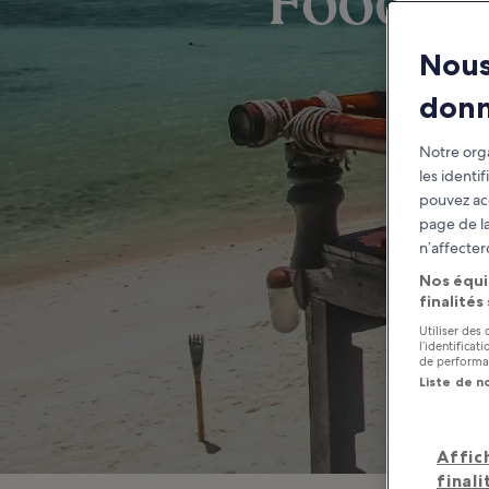
Food an
Nous
don
Notre orga
les identi
pouvez ac
page de la
n’affecter
Nos équi
finalités
Utiliser des
l’identifica
de performan
Liste de n
Affic
finali