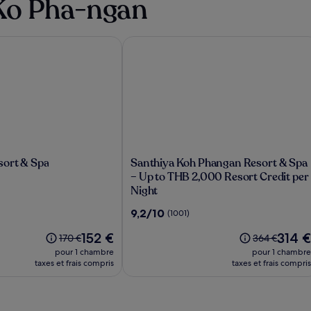
 Ko Pha-ngan
rt & Spa
Santhiya Koh Phangan Resort & Spa –
Santhiya
sort & Spa
Santhiya Koh Phangan Resort & Spa
Koh
– Up to THB 2,000 Resort Credit per
Phangan
Night
Resort
9.2
9,2/10
(1001)
&
sur
Spa
Le
Le
152 €
314 €
10,
Le
Le
170 €
364 €
–
nouveau
nouvea
(1001)
prix
prix
pour 1 chambre
pour 1 chambre
Up
prix
prix
était
était
taxes et frais compris
taxes et frais compris
to
est
est
de
de
de
THB
de
170 €,
364 €,
152 €
314 €
2,000
voir
voir