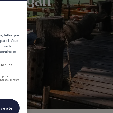
Pha-ngan
s, telles que
pareil. Vous
t sur la
tenaires et
lon les
il pour
nnalisés, mesure
ccepte