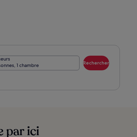
plus
s
d’informations
sur
le
tarif
standard.
eurs
Rechercher
sonnes, 1 chambre
 par ici