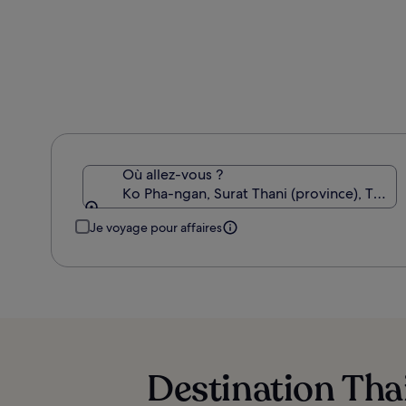
plus
d’informations
sur
le
tarif
standard.
Où allez-vous ?
Ko Pha-ngan, Surat Thani (province), Thaïl
Je voyage pour affaires
Destination Thai