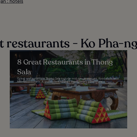
an : hôtels
et restaurants - Ko Pha-n
8 Great Restaurants in Thong
Sala
Great restaurants in Thong Sala include mid-range venues, food stalls, and
fast-food outlets. A good place to start any culinary adventure...