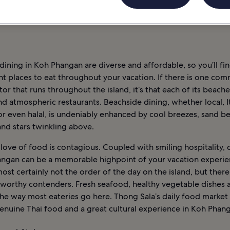
 NOCTURNE
INFORMATIONS
KO PHA-NGAN : HÔTELS
ining in Koh Phangan are diverse and affordable, so you’ll fi
nt places to eat throughout your vacation. If there is one co
r that runs throughout the island, it’s that each of its beache
nd atmospheric restaurants. Beachside dining, whether local, It
or even halal, is undeniably enhanced by cool breezes, sand 
and stars twinkling above.
 love of food is contagious. Coupled with smiling hospitality, 
angan can be a memorable highpoint of your vacation experie
most certainly not the order of the day on the island, but there
 worthy contenders. Fresh seafood, healthy vegetable dishes a
he way most eateries go here. Thong Sala’s daily food market 
enuine Thai food and a great cultural experience in Koh Phan