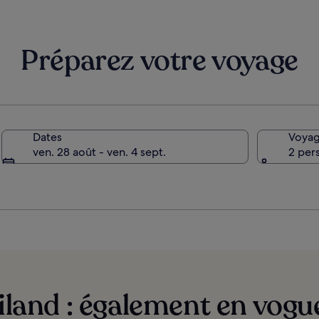
plus
plus
Resort
d’informations
d’information
Credit
sur
sur
per
le
le
Night
Préparez votre voyage
tarif
tarif
standard.
standard.
Dates
Voyag
ande
ven. 28 août - ven. 4 sept.
2 per
land : également en vogue