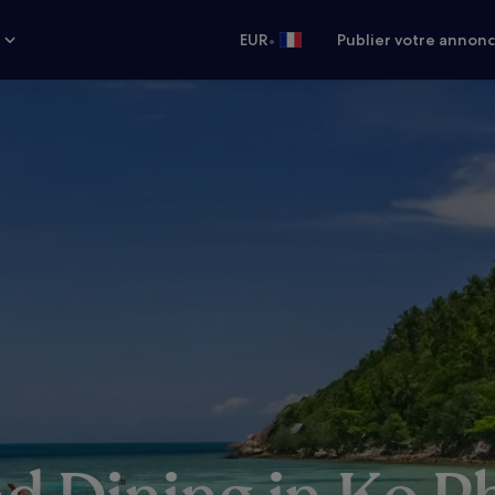
•
s
EUR
Publier votre annon