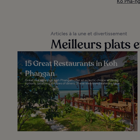
Ko Pha-ng
Articles à la une et divertissement
Meilleurs plats 
15 Great Restaurants in Koh
Phangan
Great restaurants in Koh Phangan offer an eclectic choice of dining
options, satisfying all types of diners. These well-loved eateries have...