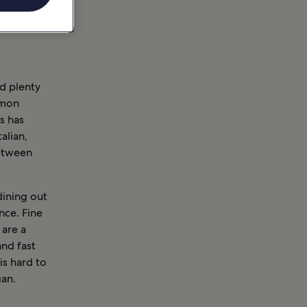
nd plenty
mmon
s has
alian,
between
dining out
nce. Fine
 are a
nd fast
is hard to
gan.