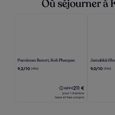
Où séjourner à
Panviman Resort, Koh Phangan
Jamahkiri Reso
Panviman
Jamahkiri
Panviman Resort, Koh Phangan
Jamahkiri Re
Resort,
Resort
9.2
9.0
9,2/10
9,0/10
(486)
(546)
Koh
&
sur
sur
Phangan
Spa
10,
10,
(486)
(546)
Le
211 €
Le
629 €
nouveau
prix
pour 1 chambre
prix
était
taxes et frais compris
est
de
de
629 €,
211 €
voir