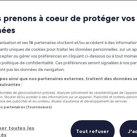
d Dining in Ko 
 prenons à coeur de protéger vos
Ko Pha-ngan travel guide
nées
nisation et ses
16
partenaires stockent et/ou accèdent à des information
fiants uniques de cookies pour traiter les données personnelles, sur un ap
cepter ou gérer vos préférences en cliquant ci-dessous ou à tout momen
 politique de confidentialité. Ces préférences seront signalées à nos par
ont pas les données de navigation.
pes ainsi que nos partenaires externes, traitent des données se
 suivantes :
 données de géolocalisation précises. Analyser activement les caractéristiques de l’appare
tion. Stocker et/ou accéder à des informations sur un appareil. Publicités et contenu perso
ce des publicités et du contenu, études d’audience et développement de services.
os partenaires (fournisseurs)
her toutes les
Tout refuser
J'a
tés