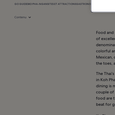
GO GUIDES
KO PHA-NGAN
SITES ET ATTRACTIONS
GASTRONOMIE
SHOPPING
VIE
Contenu
Food and d
of excelle
denominato
colorful a
Mexican, 
the toes, 
The Thai’s
in Koh Ph
dining is 
couple of
food are t
beat for g