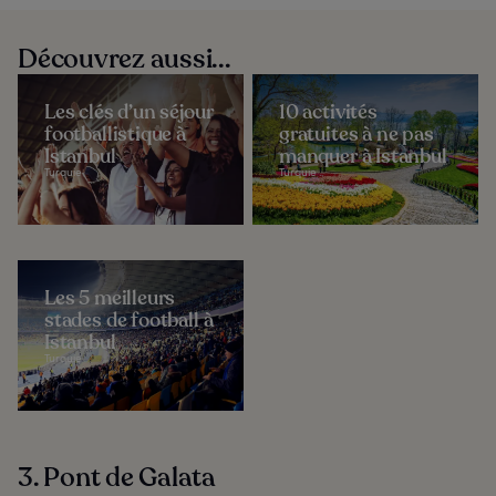
Découvrez aussi...
Les clés d’un séjour
10 activités
footballistique à
gratuites à ne pas
Istanbul
manquer à Istanbul
Turquie
Turquie
Les 5 meilleurs
stades de football à
Istanbul
Turquie
3. Pont de Galata