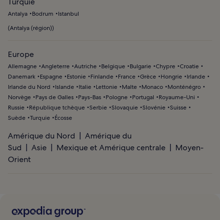
Turquie
Antalya
Bodrum
Istanbul
(
Antalya (région)
)
Europe
Allemagne
Angleterre
Autriche
Belgique
Bulgarie
Chypre
Croatie
Danemark
Espagne
Estonie
Finlande
France
Grèce
Hongrie
Irlande
Irlande du Nord
Islande
Italie
Lettonie
Malte
Monaco
Monténégro
Norvège
Pays de Galles
Pays-Bas
Pologne
Portugal
Royaume-Uni
Russie
République tchèque
Serbie
Slovaquie
Slovénie
Suisse
Suède
Turquie
Écosse
Amérique du Nord
Amérique du
Sud
Asie
Mexique et Amérique centrale
Moyen-
Orient