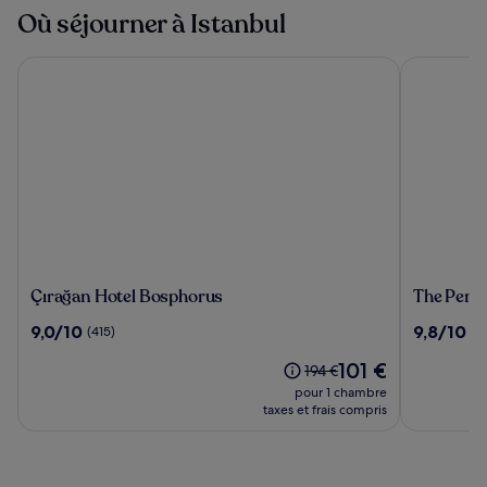
Où séjourner à Istanbul
Çırağan Hotel Bosphorus
The Peninsu
Çırağan
The
Çırağan Hotel Bosphorus
The Penin
Hotel
Peninsul
9.0
9.8
9,0/10
9,8/10
(415)
(12
Bosphorus
Istanbul
sur
sur
Le
101 €
10,
10,
Le
194 €
nouveau
(415)
(127)
prix
pour 1 chambre
prix
était
taxes et frais compris
est
de
de
194 €,
101 €
voir