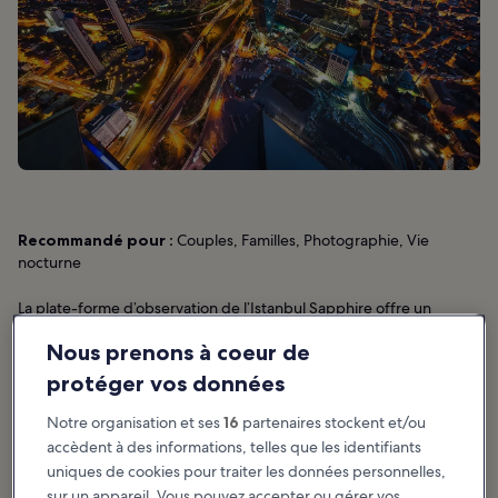
Recommandé pour :
Couples, Familles, Photographie, Vie
nocturne
La plate-forme d’observation de l’Istanbul Sapphire offre un
panorama imprenable sur la ville. Elle se trouve au sommet du
Nous prenons à coeur de
deuxième plus haut immeuble d’Europe, qui culmine à 238
mètres. La plate-forme est ouverte jusqu’à 22 h 00, alors elle se
protéger vos données
prête merveilleusement à la contemplation du coucher du soleil
sur les sites emblématiques, les rivières et les ponts de la ville.
Notre organisation et ses
16
partenaires stockent et/ou
accèdent à des informations, telles que les identifiants
Aucune réservation n’est demandée pour accéder à la plate-forme
uniques de cookies pour traiter les données personnelles,
d’observation de l’Istanbul Sapphire. Parmi les autres attractions
sur un appareil. Vous pouvez accepter ou gérer vos