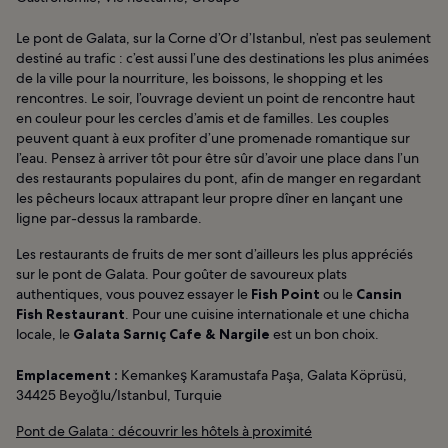
Le pont de Galata, sur la Corne d’Or d’Istanbul, n’est pas seulement
destiné au trafic : c’est aussi l’une des destinations les plus animées
de la ville pour la nourriture, les boissons, le shopping et les
rencontres. Le soir, l’ouvrage devient un point de rencontre haut
en couleur pour les cercles d’amis et de familles. Les couples
peuvent quant à eux profiter d’une promenade romantique sur
l’eau. Pensez à arriver tôt pour être sûr d’avoir une place dans l’un
des restaurants populaires du pont, afin de manger en regardant
les pêcheurs locaux attrapant leur propre dîner en lançant une
ligne par-dessus la rambarde.
Les restaurants de fruits de mer sont d’ailleurs les plus appréciés
sur le pont de Galata. Pour goûter de savoureux plats
authentiques, vous pouvez essayer le
Fish Point
ou le
Cansin
Fish Restaurant
. Pour une cuisine internationale et une chicha
locale, le
​​Galata Sarnıç Cafe & Nargile
est un bon choix.
Emplacement :
Kemankeş Karamustafa Paşa, Galata Köprüsü,
34425 Beyoğlu/Istanbul, Turquie
Pont de Galata : découvrir les hôtels à proximité