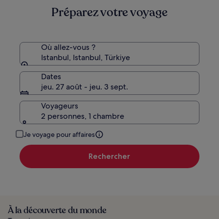
plus
Préparez votre voyage
d’informations
sur
le
tarif
standard.
Où allez-vous ?
Istanbul, Istanbul, Türkiye
Dates
jeu. 27 août - jeu. 3 sept.
Voyageurs
2 personnes, 1 chambre
Je voyage pour affaires
Rechercher
À la découverte du monde