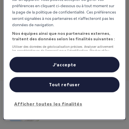
des lieux, vous trouverez un café et un restaurant, ainsi que
préférences en cliquant ci-dessous ou à tout moment sur
l’aventure 4D SkyRide qui simule un vol au-dessus de la ville.
la page de la politique de confidentialité. Ces préférences
L’Istanbul Sapphire, incontournable pour prendre de belles
seront signalées à nos partenaires et n’affecteront pas les
photos, est une attraction populaire auprès des familles.
données de navigation.
Emplacement :
Emniyetevleri, Eski Büyükdere Cd. No:1, 34415
Nos équipes ainsi que nos partenaires externes,
Kâğıthane/Istanbul, Turquie
traitent des données selon les finalités suivantes :
Ouverture :
Tous les jours de 10 h 00 à 22 h 00 (dernières entrées
Utiliser des données de géolocalisation précises. Analyser activement
les caractéristiques de l’appareil pour l’identification. Stocker et/ou
à 21 h 30)
accéder à des informations sur un appareil. Publicités et contenu
personnalisés, mesure de performance des publicités et du contenu,
Téléphone :
+90 (0)212 268 80 80
études d’audience et développement de services.
J'accepte
Liste de nos partenaires (fournisseurs)
Gratte-ciel Istanbul Sapphire : découvrir les hôtels à proximité
Tout refuser
Istanbul Sapphire
Afficher toutes les finalités
Emniyetevleri, Eski Büyükdere Cd. No:1, 34415
Kâğıthane/Istanbul, Turquie
Carte