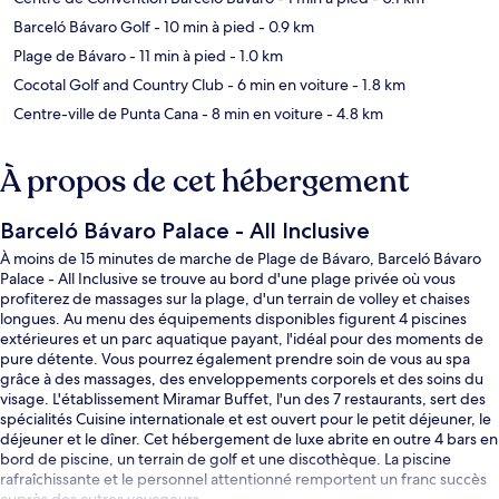
Barceló Bávaro Golf
- 10 min à pied
- 0.9 km
Plage de Bávaro
- 11 min à pied
- 1.0 km
Cocotal Golf and Country Club
- 6 min en voiture
- 1.8 km
Centre-ville de Punta Cana
- 8 min en voiture
- 4.8 km
À propos de cet hébergement
Barceló Bávaro Palace - All Inclusive
À moins de 15 minutes de marche de Plage de Bávaro, Barceló Bávaro
Palace - All Inclusive se trouve au bord d'une plage privée où vous
profiterez de massages sur la plage, d'un terrain de volley et chaises
longues. Au menu des équipements disponibles figurent 4 piscines
extérieures et un parc aquatique payant, l'idéal pour des moments de
pure détente. Vous pourrez également prendre soin de vous au spa
grâce à des massages, des enveloppements corporels et des soins du
visage. L'établissement Miramar Buffet, l'un des 7 restaurants, sert des
spécialités Cuisine internationale et est ouvert pour le petit déjeuner, le
déjeuner et le dîner. Cet hébergement de luxe abrite en outre 4 bars en
bord de piscine, un terrain de golf et une discothèque. La piscine
rafraîchissante et le personnel attentionné remportent un franc succès
auprès des autres voyageurs.