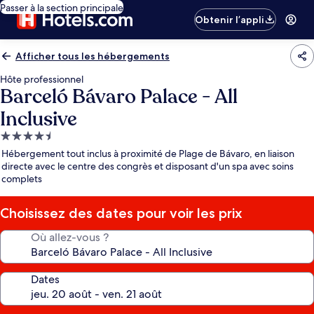
Passer à la section principale
Obtenir l’appli
Afficher tous les hébergements
Hôte professionnel
Barceló Bávaro Palace - All
Inclusive
Hébergement
4.5 étoiles
Hébergement tout inclus à proximité de Plage de Bávaro, en liaison
directe avec le centre des congrès et disposant d'un spa avec soins
complets
Choisissez des dates pour voir les prix
Où allez-vous ?
Dates