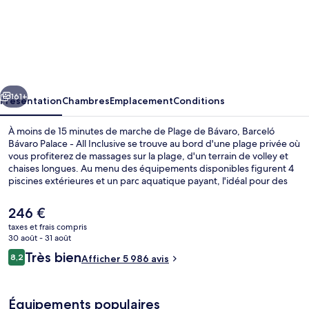
l’hébergement
Barceló
Bávaro
Palace
-
cédent
Suivant
All
161+
Présentation
Chambres
Emplacement
Conditions
Inclusive
À moins de 15 minutes de marche de Plage de Bávaro, Barceló
Bávaro Palace - All Inclusive se trouve au bord d'une plage privée où
vous profiterez de massages sur la plage, d'un terrain de volley et
chaises longues. Au menu des équipements disponibles figurent 4
piscines extérieures et un parc aquatique payant, l'idéal pour des
moments de pure détente. Vous pourrez également prendre soin
de vous au spa grâce à des massages, des enveloppements
Le
246 €
corporels et des soins du visage. L'établissement Miramar Buffet,
prix
taxes et frais compris
l'un des 7 restaurants, sert des spécialités Cuisine internationale et
actuel
30 août - 31 août
est ouvert pour le petit déjeuner, le déjeuner et le dîner. Cet
4 piscines extérieures, parasols de pla
est
Avis
hébergement de luxe abrite en outre 4 bars en bord de piscine, un
Très bien
8,2
Afficher 5 986 avis
de
8,2 sur 10
terrain de golf et une discothèque. La piscine rafraîchissante et le
voyageurs
246 €.
personnel attentionné remportent un franc succès auprès des
autres voyageurs.
Équipements populaires