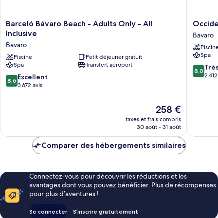
Barceló
Occiden
Barceló Bávaro Beach - Adults Only - All
Occiden
Bávaro
Punta
Inclusive
Bavaro
Beach
Cana
Bavaro
Piscin
-
-
Spa
Adults
Piscine
Petit déjeuner gratuit
All
Spa
Transfert aéroport
Only
Inclusiv
8.0
Trè
8,0
-
Bavaro
sur
2 412
8.6
Excellent
8,6
All
10,
sur
3 672 avis
Inclusive
Très
10,
Bavaro
bien,
Excellent,
Le
258 €
2 412 avi
3 672 avis
nouveau
taxes et frais compris
prix
30 août - 31 août
est
de
Comparer des hébergements similaires
258 €
Connectez-vous pour découvrir les réductions et les
avantages dont vous pouvez bénéficier. Plus de récompenses
pour plus d’aventures !
Se connecter
S’inscrire gratuitement