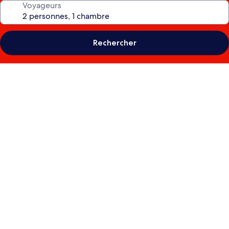
Voyageurs
Rechercher
Galerie
photos
de