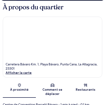
À propos du quartier
Carretera Bávaro Km. 1, Playa Bávaro, Punta Cana, La Altagracia,
23301
Afficher la carte
Carte
À proximité
Comment se
Restaurants
déplacer
Centre de Convention Barceló Bávaro
- 1 min à pied
- 0.1 km