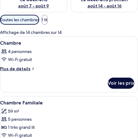
août 7 - août 9
août 14 - août 16
Filtres
Toutes les chambres
1 lit
disponibles
pour
Affichage de 14 chambres sur 14
les
Afficher
Une chambre d’hôtel moderne dotée d’u
8
Chambre
chambres
toutes
4 personnes
les
Wi-Fi gratuit
photos
pour
Plus
Plus de détails
de
ce
détails
type
Voir les prix
sur
de
le
chambre :
type
Afficher
Un couple dans une baignoire, avec vu
8
de
Chambre
Chambre Familiale
toutes
chambre
59 m²
Chambre
les
5 personnes
photos
pour
1 très grand lit
ce
Wi-Fi gratuit