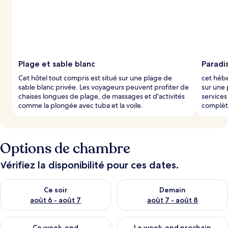
Plage et sable blanc
Paradis
Cet hôtel tout compris est situé sur une plage de
cet hébe
sable blanc privée. Les voyageurs peuvent profiter de
sur une 
chaises longues de plage, de massages et d'activités
services
comme la plongée avec tuba et la voile.
complète
Options de chambre
Vérifiez la disponibilité pour ces dates.
Vérifier la disponibilité pour ce soir août 6 - août 7
Vérifier la disponibilité pour 
Ce soir
Demain
août 6 - août 7
août 7 - août 8
Vérifier la disponibilité pour ce week-end août 7 - août 9
Vérifier la disponibilité pour 
Ce week-end
Le week-end prochain