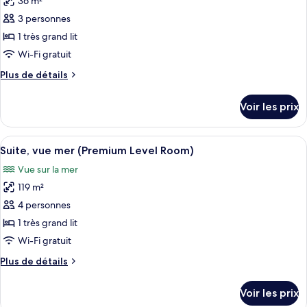
36 m²
Suite
les
Junior
3 personnes
photos
pour
1 très grand lit
ce
Wi-Fi gratuit
type
Plus
Plus de détails
de
de
chambre :
détails
Voir les prix
sur
Chambre
le
Supérieure
type
Afficher
Un balcon donnant sur la plage, une tab
6
de
Suite, vue mer (Premium Level Room)
toutes
chambre
Vue sur la mer
Chambre
les
Supérieure
119 m²
photos
pour
4 personnes
ce
1 très grand lit
type
Wi-Fi gratuit
de
Plus
Plus de détails
chambre :
de
Suite,
détails
Voir les prix
sur
vue