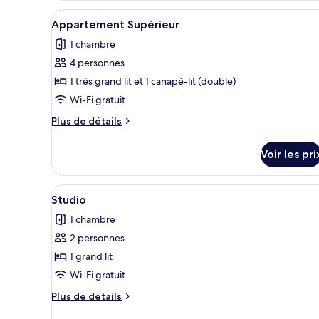
Confort
type
Afficher
Une cuisine moderne avec des me
23
de
Appartement Supérieur
toutes
chambre
1 chambre
Appartement
les
Confort
4 personnes
photos
pour
1 très grand lit et 1 canapé-lit (double)
ce
Wi-Fi gratuit
type
Plus
Plus de détails
de
de
chambre :
détails
Voir les pri
sur
Appartement
le
Supérieur
type
Afficher
Une chambre d’hôtel moderne éq
14
de
Studio
toutes
chambre
1 chambre
Appartement
les
Supérieur
2 personnes
photos
pour
1 grand lit
ce
Wi-Fi gratuit
type
Plus
Plus de détails
de
de