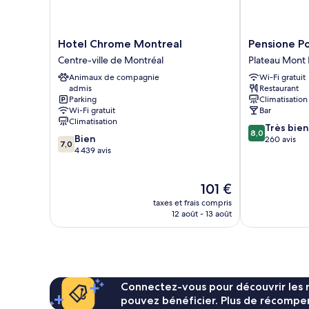
Hotel
Pensione
Hotel Chrome Montreal
Pensione P
Chrome
Popolo
Centre-ville de Montréal
Plateau Mont 
Montreal
Plateau
Animaux de compagnie
Wi-Fi gratuit
Centre-
Mont
admis
Restaurant
ville
Royal
Parking
Climatisation
de
Wi-Fi gratuit
Bar
Montréal
Climatisation
8.0
Très bien
8,0
7.0
Bien
sur
260 avis
7,0
sur
4 439 avis
10,
10,
Très
Bien,
bien,
Le
101 €
4 439 avis
260 avis
nouveau
taxes et frais compris
prix
12 août - 13 août
est
de
101 €
Connectez-vous pour découvrir les 
pouvez bénéficier. Plus de récompen