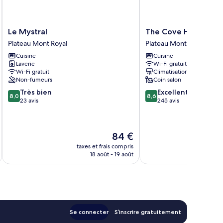
Le
The
Le Mystral
The Cove Hotel
Mystral
Cove
Plateau Mont Royal
Plateau Mont Royal
Plateau
Hotel
Cuisine
Cuisine
Mont
Plateau
Laverie
Wi-Fi gratuit
Royal
Mont
Wi-Fi gratuit
Climatisation
Royal
Non-fumeurs
Coin salon
8.0
8.6
Très bien
Excellent
8,0
8,6
sur
sur
23 avis
245 avis
10,
10,
Très
Excellent,
bien,
245 avis
Le
84 €
23 avis
nouveau
taxes et frais compris
tax
prix
18 août - 19 août
est
de
84 €
Se connecter
S’inscrire gratuitement