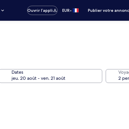
•
s
Ouvrir l’appli
EUR
Publier votre annon
Dates
Voya