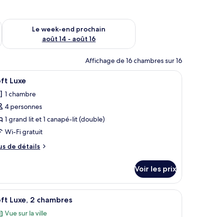
-end août 7 - août 9
Vérifier la disponibilité pour le week-end prochain août 14 - a
Le week-end prochain
août 14 - août 16
Affichage de 16 chambres sur 16
table basse et un téléviseur fixé au mur.
fficher
TV connectée
42
ft Luxe
outes
1 chambre
s
4 personnes
hotos
our
1 grand lit et 1 canapé-lit (double)
e
Wi-Fi gratuit
ype
us
us de détails
e
e
hambre :
tails
Voir les prix
r
oft
uxe
pe
séjour | TV connectée
fficher
Un salon moderne avec un canapé gris, une tabl
21
e
ft Luxe, 2 chambres
outes
hambre
Vue sur la ville
ft
s