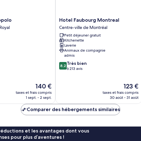
Hotel
opolo
Hotel Faubourg Montreal
Faubourg
Royal
Centre-ville de Montréal
Montreal
Petit déjeuner gratuit
Centre-
Kitchenette
ville
Laverie
de
Animaux de compagnie
Montréal
admis
8.2
Très bien
8,2
sur
6 213 avis
10,
Très
Le
Le
140 €
123 €
bien,
nouveau
nouveau
6 213 avis
taxes et frais compris
taxes et frais compris
prix
prix
1 sept. - 2 sept.
30 août - 31 août
est
est
de
de
Comparer des hébergements similaires
140 €
123 €
réductions et les avantages dont vous
ses pour plus d’aventures !