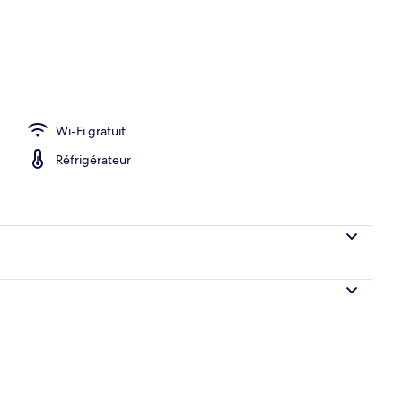
chambres | Salle de séjour | TV connectée
Wi-Fi gratuit
Réfrigérateur