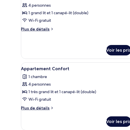
Luxe
4 personnes
photos
pour
1 grand lit et 1 canapé-lit (double)
ce
Wi-Fi gratuit
type
Plus
Plus de détails
de
de
chambre :
détails
sur
Loft
le
Voir les pri
Luxe
type
de
Afficher
Une cuisine moderne avec des m
chambre
17
Appartement Confort
Loft
toutes
Luxe
1 chambre
les
4 personnes
photos
pour
1 très grand lit et 1 canapé-lit (double)
ce
Wi-Fi gratuit
type
Plus
Plus de détails
de
de
chambre :
détails
Voir les pri
sur
Appartement
le