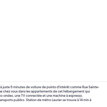
Loft Luxe, 2
 à juste 5 minutes de voiture de points d'intérêt comme Rue Sainte-
me chez vous dans les appartements de cet hébergement qui
cro-ondes, une TV connectée et une machine à espresso.
Machine à ex
nsports publics. Station de métro Laurier se trouve à 14 min à