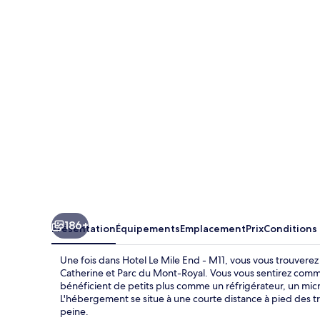
Le
Mile
End
-
M11
186+
Présentation
Équipements
Emplacement
Prix
Conditions
Une fois dans Hotel Le Mile End - M11, vous vous trouverez
Catherine et Parc du Mont-Royal. Vous vous sentirez com
bénéficient de petits plus comme un réfrigérateur, un mi
L'hébergement se situe à une courte distance à pied des tra
peine.