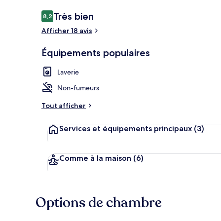
Avis
Très bien
8,2
8,2 sur 10
voyageurs
Afficher 18 avis
Loft Luxe, 2 
Équipements populaires
Laverie
Non-fumeurs
Tout afficher
Services et équipements principaux
(3)
Comme à la maison
(6)
Options de chambre