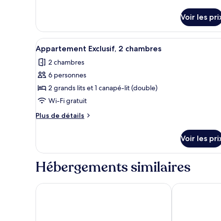
chambre :
détails
sur
Studio
Voir les pri
le
type
de
Afficher
Machine à expresso, grand réf
chambre
21
Appartement Exclusif, 2 chambres
toutes
Studio
2 chambres
les
6 personnes
photos
pour
2 grands lits et 1 canapé-lit (double)
ce
Wi-Fi gratuit
type
Plus
Plus de détails
de
de
chambre :
détails
Voir les pri
sur
Appartement
le
Exclusif,
type
Hébergements similaires
2
de
chambre
chambres
Appartement
Hotel Chrome Montreal
Pensione Pop
Exclusif,
2
chambres