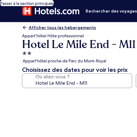
Passer à la section principale
Rechercher des voyage
Afficher tous les hébergements
Appart’hôtel
·
Hôte professionnel
Hotel Le Mile End - M11
Hébergement
2.0 étoiles
Appart'hôtel proche de Parc du Mont-Royal
Choisissez des dates pour voir les prix
Où allez-vous ?
Galerie
photos
de
l’hébergement
Hotel