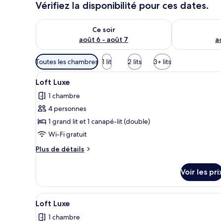
Vérifiez la disponibilité pour ces dates.
Vérifier la disponibilité pour ce soir août 6 - août 7
Vérifier la di
Ce soir
août 6 - août 7
a
Filtres
Toutes les chambres
1 lit
2 lits
3+ lits
disponibles
Afficher
Un salon moderne avec une tab
pour
42
Loft Luxe
toutes
les
1 chambre
les
chambres
4 personnes
photos
pour
1 grand lit et 1 canapé-lit (double)
ce
Wi-Fi gratuit
type
Plus
Plus de détails
de
de
chambre :
détails
Voir les pri
sur
Loft
le
Luxe
type
Afficher
Une chambre à coucher avec un 
42
de
Loft Luxe
toutes
chambre
1 chambre
Loft
les