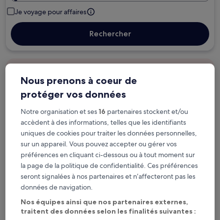
Je voyage pour affaires
Rechercher
Options d’annulation gratuite en cas de
Nous prenons à coeur de
changement de programme
protéger vos données
Gagnez des récompenses pour chaque
Notre organisation et ses
16
partenaires stockent et/ou
nuit séjournée
accèdent à des informations, telles que les identifiants
uniques de cookies pour traiter les données personnelles,
sur un appareil. Vous pouvez accepter ou gérer vos
Économisez plus grâce aux Prix membres
préférences en cliquant ci-dessous ou à tout moment sur
la page de la politique de confidentialité. Ces préférences
seront signalées à nos partenaires et n’affecteront pas les
Consultez les prix pour ces dates
données de navigation.
Nos équipes ainsi que nos partenaires externes,
Ce soir
Demain
traitent des données selon les finalités suivantes :
6 août - 7 août
7 août - 8 août