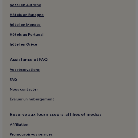
Monaco : hôtels Hôtels d’affaires
hôtel en Autriche
Monaco : hôtels Hôtels LGBTQIA+ friendly
Hôtels en Espagne
Monaco : hôtels Hôtels de plage
hôtel en Monaco
Monaco : hôtels Hôtels familiaux
Hôtels au Portugal
Monaco : hôtels Hôtels avec golf
hôtel en Grèce
Monaco : hôtels Hôtels avec spa
Monaco : hôtels
Assistance et FAQ
Place du Palais : hôtels à proximité
Vos réservations
Palais princier : hôtels à proximité
FAQ
La Condamine : hôtels à proximité
Nous contacter
Cathédrale Notre-Dame-Immaculée de Monaco : hôtels à
proximité
Évaluer un hébergement
Quartier du Port : hôtels
Réservé aux fournisseurs, affiliés et médias
Affiliation
Promouvoir vos services