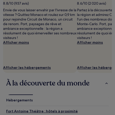
de
de
8.8/10 (937 avis)
8.6/10 (2 020 avis)
droits
changer.
Envie de vous laisser envahir par l'ivresse de la
Partez à la découverte 
prise
Des
vitesse ? Quittez Monaco et roulez sur 0,9 km
la région et admirez Ca
par
conditions
pour rejoindre Circuit de Monaco, un circuit
l'un des nombreux do
Umi
supplémentaires
de renom. Port, paysages de rêve et
Monte-Carlo. Port, pay
Mostafa
peuvent
ambiance exceptionnelle : la région a
ambiance exceptionnelle
s’appliquer.
résolument de quoi émerveiller ses nombreux
résolument de quoi éme
visiteurs !
visiteurs !
Afficher moins
Afficher moins
Afficher les hébergements
Afficher les héberg
À la découverte du monde
Hébergements
Fort Antoine Théâtre : hôtels à proximité