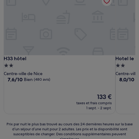
H33 hôtel
Hotel le N
H33 hôtel
Hotel le N
Hébergement
Hébergem
2.0 étoiles
2.0 étoiles
Centre-ville de Nice
Centre-ville
7.6
8.0
7,6/10
8,0/10
Bien
T
(480 avis)
sur
sur
10,
10,
Bien,
Le
Très
133 €
(480 avis)
nouveau
bien,
taxes et frais compris
prix
(125 avis)
1 sept. - 2 sept.
est
de
133 €
Prix
Prix par nuit le plus bas trouvé au cours des 24 dernières heures sur la base
d’un séjour d’une nuit pour 2 adultes. Les prix et la disponibilité sont
par
susceptibles de changer. Des conditions supplémentaires peuvent
nuit
s’appliquer.