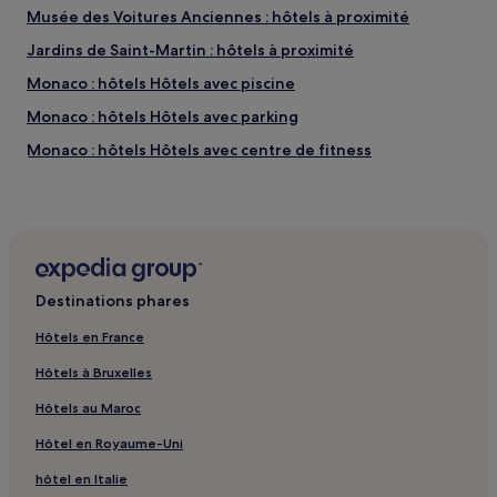
Musée des Voitures Anciennes : hôtels à proximité
Jardins de Saint-Martin : hôtels à proximité
Monaco : hôtels Hôtels avec piscine
Monaco : hôtels Hôtels avec parking
Monaco : hôtels Hôtels avec centre de fitness
Monaco : hôtels Hôtels avec petit-déjeuner gratuit
Monaco : hôtels Hôtels avec cuisine
Monaco : hôtels Hôtels acceptant les animaux de
compagnie
Destinations phares
Monaco : Appart’hôtels
Monaco : hôtels Hôtels pas chers
Hôtels en France
Monaco : hôtels Hôtels de luxe
Hôtels à Bruxelles
Monaco : hôtels 3 étoiles
Hôtels au Maroc
Monaco : hôtels 4 étoiles
Hôtel en Royaume-Uni
Monaco : hôtels 5 étoiles
hôtel en Italie