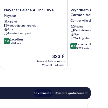
rsonnes
umeurs
bilité
Playacar
Wyndham
Garden
Playacar Palace All Inclusive
Wyndham Alltra Play
duite,
Palace
Alltra
Carmen Adults Only A
iew)
Playacar
n-
All
Playa
Centre-ville de Playa de
Piscine
meurs
Inclusive
del
Petit déjeuner gratuit
arden
Playacar
Carmen
Piscine
Spa
Petit déjeuner gratuit
ew)
Adults
Transfert aéroport
Spa
Only
Wi-Fi gratuit
8.8
Excellent
All
8,8
sur
1 001 avis
8.6
Inclusive
Excellent
8,6
10,
sur
Centre-
3 222 avis
Excellent,
10,
ville
Le
333 €
1 001 avis
Excellent,
de
nouveau
3 222 avis
taxes et frais compris
Playa
tax
prix
23 août - 24 août
del
est
Carmen
de
333 €
Se connecter
S’inscrire gratuitement