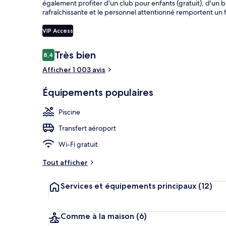
également profiter d'un club pour enfants (gratuit), d'un ba
rafraîchissante et le personnel attentionné remportent un
VIP Access
Extérieur
Avis
Très bien
8,4
8,4 sur 10
voyageurs
Afficher 1 003 avis
Équipements populaires
Piscine
Transfert aéroport
Wi-Fi gratuit
Tout afficher
Services et équipements principaux
(12)
Comme à la maison
(6)