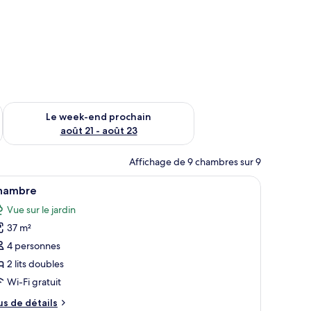
-end août 14 - août 16
Vérifier la disponibilité pour le week-end prochain août 21 - 
Le week-end prochain
août 21 - août 23
Affichage de 9 chambres sur 9
forts dans les chambres, bureau
fficher
Literie de qualité supérieure, coffres-forts d
5
hambre
outes
Vue sur le jardin
s
37 m²
hotos
our
4 personnes
e
2 lits doubles
ype
Wi-Fi gratuit
e
us
us de détails
hambre :