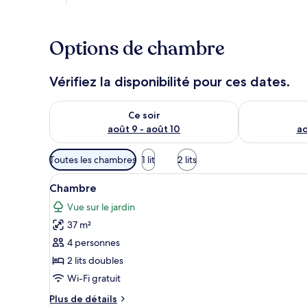
Options de chambre
Vérifiez la disponibilité pour ces dates.
Vérifier la disponibilité pour ce soir août 9 - août 10
Vérifier la di
Ce soir
août 9 - août 10
ao
Filtres
Toutes les chambres
1 lit
2 lits
disponibles
Afficher
Literie de qualité supérieure, 
pour
7
Chambre
toutes
les
Vue sur le jardin
les
chambres
37 m²
photos
pour
4 personnes
ce
2 lits doubles
type
Wi-Fi gratuit
de
Plus
Plus de détails
chambre :