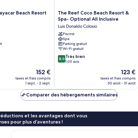
pe
fumeurs
f
à
(Pool)
mo
The
(
ayacar Beach Resort
The Reef Coco Beach Resort &
ré
Reef
Spa- Optional All Inclusive
V
no
Coco
Luis Donaldo Colosio
fu
Beach
(G
Resort
Piscine
Spa
Vi
&
it
Parking gratuit
Spa-
Wi-Fi gratuit
Optional
8.0
All
Très bien
8,0
sur
Inclusive
1 011 avis
10,
Luis
Le
Le
152 €
123 €
Très
Donaldo
nouveau
nouveau
bien,
taxes et frais compris
Colosio
taxes et frais compris
prix
prix
1 sept. - 2 sept.
30 août - 31 août
1 011 avis
est
est
de
de
Comparer des hébergements similaires
152 €
123 €
réductions et les avantages dont vous
ses pour plus d’aventures !