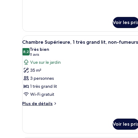
de
Chambre
détails
sur
le
Voir les pri
type
de
chambre
Afficher
Une chambre d’hôtel dotée d’un
Chambre
6
Chambre Supérieure, 1 très grand lit, non-fumeurs
toutes
Très bien
les
8,2
8,2 sur 10
(11 avis)
11 avis
photos
Vue sur le jardin
pour
35 m²
ce
3 personnes
type
1 très grand lit
de
Wi-Fi gratuit
chambre :
Chambre
Plus
Plus de détails
Supérieure,
de
détails
1
sur
très
Voir les pri
le
grand
type
de
lit,