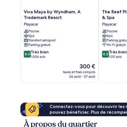
non-
fumeurs
Viva
The
Viva Maya by Wyndham, A
The Reef Pl
(Pool)
Maya
Reef
Trademark Resort
& Spa
by
Playacar
Playacar
Playacar
Wyndham,
Beach
A
Piscine
Resort
Piscine
Spa
Spa
Trademark
&
Transfert aéroport
Parking gratu
Resort
Spa
Parking gratuit
Wi-Fi gratuit
Playacar
Playacar
8.0
8.2
Très bien
Très bien
8,0
8,2
sur
sur
1 006 avis
1 011 avis
10,
10,
Le
300 €
Très
Très
nouveau
bien,
bien,
taxes et frais compris
prix
26 août - 27 août
1 006 avis
1 011 avis
est
de
300 €
Connectez-vous pour découvrir les 
pouvez bénéficier. Plus de récompen
À propos du quartier