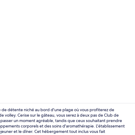
Vidéo de l’
 de détente niché au bord d'une plage où vous profiterez de
e volley. Cerise sur le gâteau, vous serez à deux pas de Club de
ur passer un moment agréable, tandis que ceux souhaitant prendre
4 restaurants
ppements corporels et des soins d'aromathérapie. L'établissement
déjeuner et le dîner. Cet hébergement tout inclus vous fait