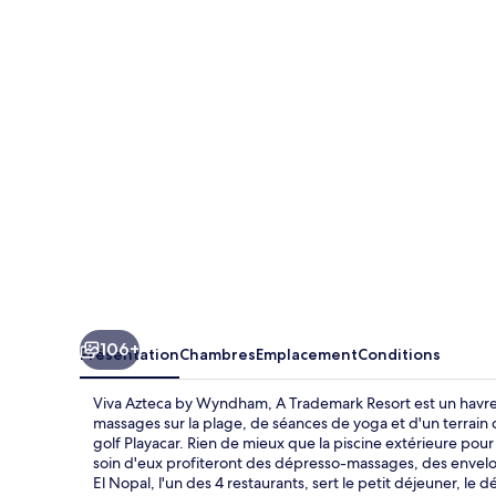
Azteca
by
Wyndham,
A
Trademark
Resort
106+
Présentation
Chambres
Emplacement
Conditions
Viva Azteca by Wyndham, A Trademark Resort est un havre
massages sur la plage, de séances de yoga et d'un terrain d
golf Playacar. Rien de mieux que la piscine extérieure po
soin d'eux profiteront des dépresso-massages, des envelo
El Nopal, l'un des 4 restaurants, sert le petit déjeuner, le 