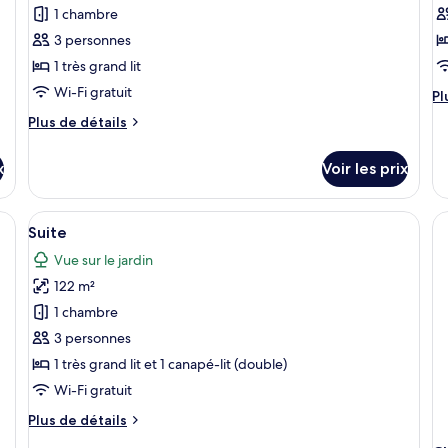
ce
c
1 chambre
type
t
3 personnes
de
d
1 très grand lit
chambre :
c
Chambre
C
Wi-Fi gratuit
Pl
Pl
Standard
S
d
Plus
Plus de détails
dé
de
su
détails
le
x
Voir les prix
sur
ty
le
d
type
ses longues, d’un bar et d’une structure recouverte d’un toit de chaume.
Afficher
Suite | Articles gratuits dans le mini-b
c
8
de
Suite
C
toutes
chambre
St
Vue sur le jardin
Chambre
les
Standard
122 m²
photos
pour
1 chambre
ce
3 personnes
type
1 très grand lit et 1 canapé-lit (double)
de
Wi-Fi gratuit
chambre :
Plus
Plus de détails
Suite
de