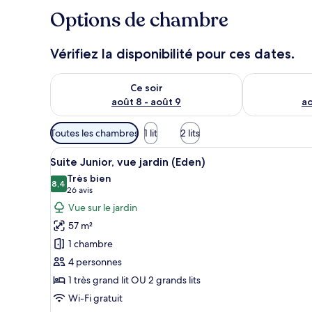
Options de chambre
Vérifiez la disponibilité pour ces dates.
Vérifier la disponibilité pour ce soir août 8 - août 9
Vérifier la di
Ce soir
août 8 - août 9
ao
Filtres
Toutes les chambres
1 lit
2 lits
disponibles
Afficher
Un espace piscine doté de chai
pour
2
Suite Junior, vue jardin (Eden)
toutes
les
Très bien
les
8,4
chambres
8,4 sur 10
(26 avis)
26 avis
photos
Vue sur le jardin
pour
57 m²
ce
1 chambre
type
4 personnes
de
1 très grand lit OU 2 grands lits
chambre :
Suite
Wi-Fi gratuit