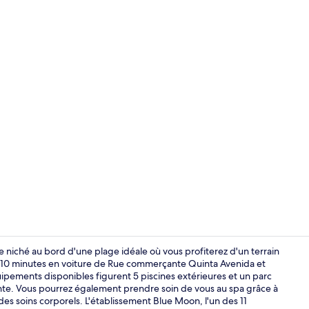
10 bars, 4 ba
e niché au bord d'une plage idéale où vous profiterez d'un terrain
 de 10 minutes en voiture de Rue commerçante Quinta Avenida et
ements disponibles figurent 5 piscines extérieures et un parc
Suite (Eden 
nte. Vous pourrez également prendre soin de vous au spa grâce à
es soins corporels. L'établissement Blue Moon, l'un des 11