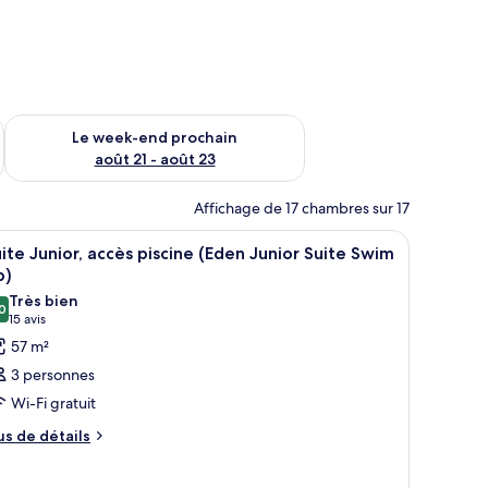
-end août 14 - août 16
Vérifier la disponibilité pour le week-end prochain août 21 - 
Le week-end prochain
août 21 - août 23
Affichage de 17 chambres sur 17
ues, d’un bar et d’une structure recouverte d’un toit de chaume.
fficher
Une terrasse sur le toit avec une piscine, des 
3
ite Junior, accès piscine (Eden Junior Suite Swim
outes
p)
s
Très bien
0
hotos
8,0 sur 10
(15 avis)
15 avis
our
57 m²
e
3 personnes
ype
Wi-Fi gratuit
e
us
us de détails
hambre :
e
uite
tails