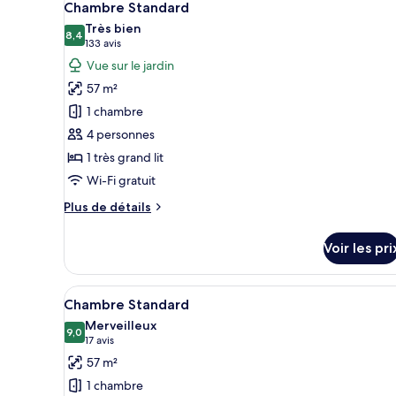
5
Junior
Chambre Standard
toutes
(Eden
Très bien
les
8,4
Junior
8,4 sur 10
(133 avis)
133 avis
Suite
photos
Vue sur le jardin
Rooftop)
pour
57 m²
ce
1 chambre
type
4 personnes
de
1 très grand lit
chambre :
Chambre
Wi-Fi gratuit
Standard
Plus
Plus de détails
de
détails
Voir les pri
sur
le
type
Afficher
Équipements de la chambre
4
de
Chambre Standard
toutes
chambre
Merveilleux
Chambre
les
9,0
9,0 sur 10
(17 avis)
17 avis
Standard
photos
57 m²
pour
1 chambre