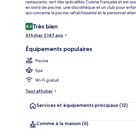
restaurants, sert des spécialités Cuisine française et est 
en bord de piscine, une discothèque et un club pour enfant
qui concerne la piscine rafraîchissante et le personnel atte
Vue depuis l
Avis
Très bien
8,4
8,4 sur 10
voyageurs
Afficher 3 147 avis
Équipements populaires
Piscine
Spa
Wi-Fi gratuit
Tout afficher
Services et équipements principaux
(12)
Comme à la maison
(6)