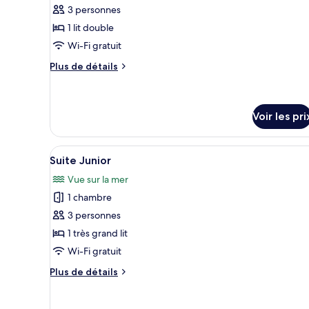
ce
3 personnes
type
1 lit double
de
Wi-Fi gratuit
chambre :
Chambre
Plus
Plus de détails
Standard
de
détails
sur
le
Voir les pri
type
de
Afficher
Un espace piscine doté de chai
chambre
3
Suite Junior
Chambre
toutes
Standard
Vue sur la mer
les
1 chambre
photos
pour
3 personnes
ce
1 très grand lit
type
Wi-Fi gratuit
de
Plus
Plus de détails
chambre :
de
Suite
détails
sur