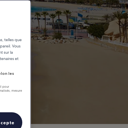
s, telles que
pareil. Vous
t sur la
tenaires et
lon les
il pour
nnalisés, mesure
ccepte