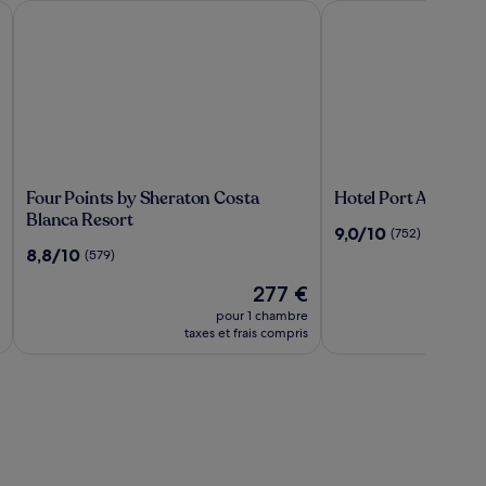
Four Points by Sheraton Costa Blanca Resort
Hotel Port Alicante 
Four
Hotel
Four Points by Sheraton Costa
Hotel Port Alicante
Points
Port
Blanca Resort
9.0
9,0/10
(752)
by
Alicante
sur
8.8
8,8/10
(579)
Sheraton
City
10,
sur
Costa
&
Le
(752)
277 €
10,
Blanca
Beach
u
nouveau
(579)
pour 1 chambre
Resort
prix
taxes et frais compris
est
de
277 €