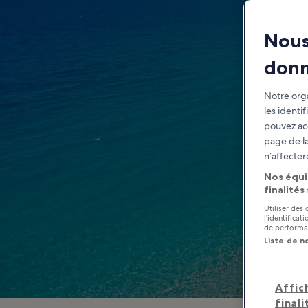
Nous
don
Notre orga
les identi
pouvez ac
page de la
n’affecter
Nos équi
finalités
Utiliser des
l’identifica
de performan
Liste de n
Affic
finali