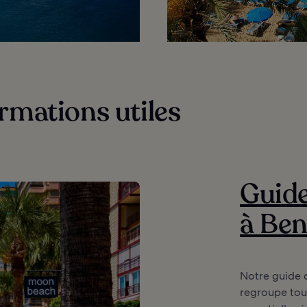
rmations utiles
Guide
à Be
Notre guide 
regroupe tout