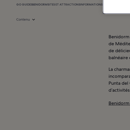
GO GUIDES
BENIDORM
SITES ET ATTRACTIONS
INFORMATIONS
BENIDORM : HÔTEL
Contenu
Benidorm e
de Méditer
de délicie
balnéaire
La charma
incomparab
Punta del 
d’activité
Benidorm 