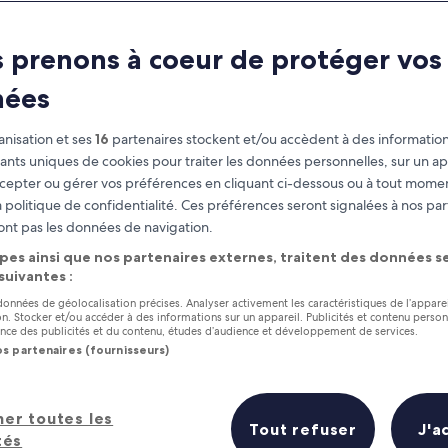
Benidorm
 prenons à coeur de protéger vos
À savoir avant de partir
nées
nisation et ses
16
partenaires stockent et/ou accèdent à des information
fiants uniques de cookies pour traiter les données personnelles, sur un ap
cepter ou gérer vos préférences en cliquant ci-dessous ou à tout momen
 politique de confidentialité. Ces préférences seront signalées à nos par
ont pas les données de navigation.
pes ainsi que nos partenaires externes, traitent des données se
 suivantes :
 données de géolocalisation précises. Analyser activement les caractéristiques de l’appare
tion. Stocker et/ou accéder à des informations sur un appareil. Publicités et contenu perso
ce des publicités et du contenu, études d’audience et développement de services.
os partenaires (fournisseurs)
her toutes les
Tout refuser
J'a
tés