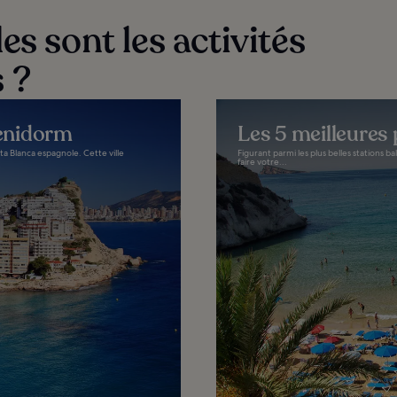
es sont les activités
 ?
Benidorm
Les 5 meilleures
a Blanca espagnole. Cette ville
Figurant parmi les plus belles stations b
faire votre...