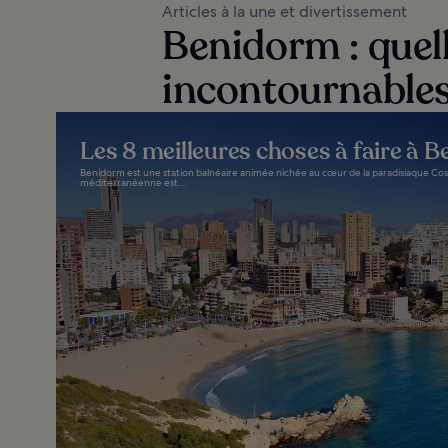
Articles à la une et divertissement
Benidorm : quell
incontournables
Les 8 meilleures choses à faire à 
Benidorm est une station balnéaire animée nichée au cœur de la paradisiaque Cost
méditerranéenne est...