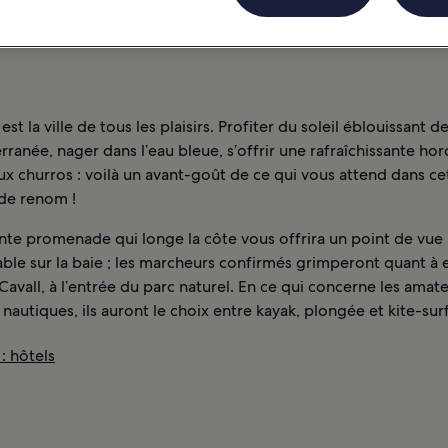
S
st la ville de tous les plaisirs. Profiter du soleil éblouissant 
ranée, nager dans l’eau bleue, s’offrir une rafraîchissante ho
ux churros : voilà un avant-goût de ce qui vous attend dans ce
 de renom !
nte promenade qui longe la côte vous offrira un point de vue
le sur la baie ; les marcheurs confirmés grimperont quant à e
Cavall, à l’entrée du parc naturel. En ce qui concerne les amat
s nautiques, ils auront le choix entre kayak, plongée et kite-sur
: hôtels