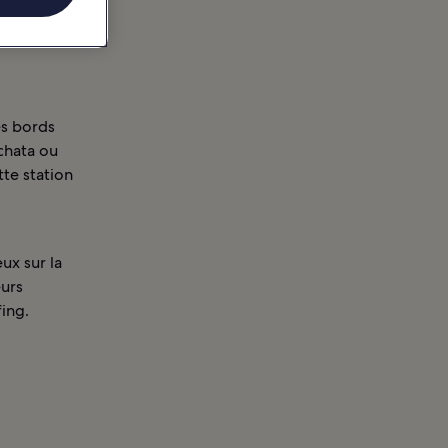
des bords
rchata ou
tte station
ux sur la
eurs
fing.