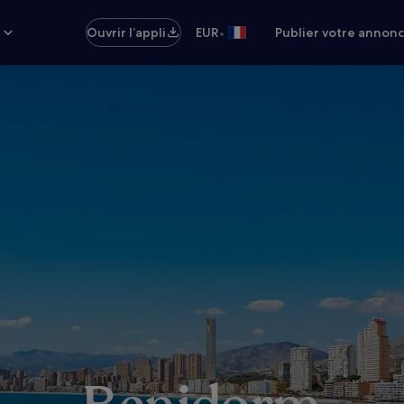
•
s
Ouvrir l’appli
EUR
Publier votre annon