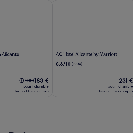
Alicante
AC Hotel Alicante by Marriott
AC
 Alicante
AC Hotel Alicante by Marriott
Hotel
8.6
8,6/10
(1006)
Alicante
sur
by
10,
Marriott
Le
(1006)
Le
183 €
231 €
Le
193 €
nouveau
nouvea
prix
pour 1 chambre
pour 1 chambre
prix
prix
était
taxes et frais compris
taxes et frais compris
est
est
de
de
de
193 €,
183 €
231 €
voir
plus
d’informations
sur
le