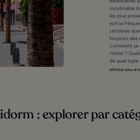
essentielles à
inoubliable d
les plus pris
soit la fréqu
certaines que
toujours des 
Comment se r
l’hôtel ? Quel
de quel type d
Afficher plus d’i
idorm : explorer par caté