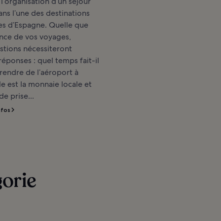
 l’organisation d’un séjour
ans l’une des destinations
ées d’Espagne. Quelle que
ence de vos voyages,
stions nécessiteront
réponses : quel temps fait-il
endre de l’aéroport à
le est la monnaie locale et
e prise...
nfos
gorie