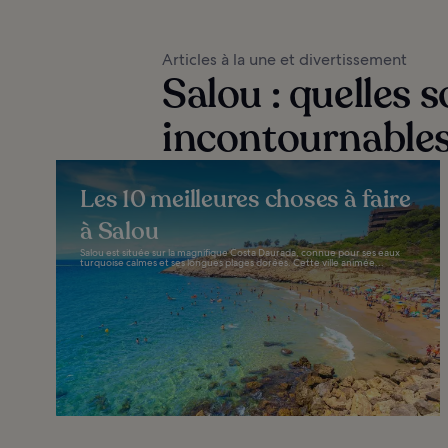
Articles à la une et divertissement
Salou : quelles s
incontournables
Les 10 meilleures choses à faire
à Salou
Salou est située sur la magnifique Costa Daurada, connue pour ses eaux
turquoise calmes et ses longues plages dorées. Cette ville animée...