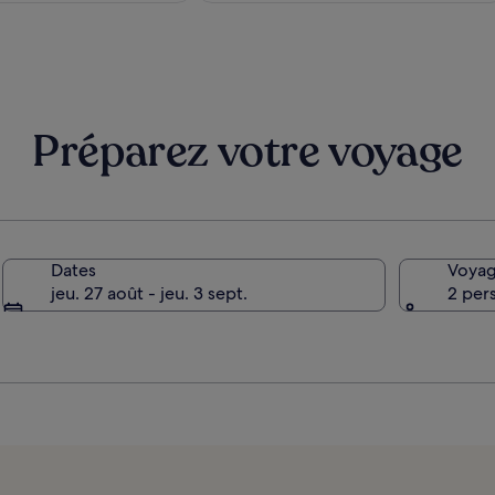
de
PortAventura
de
152 €,
136 €
337 €
Park
voir
plus
&
d’informations
1
sur
day
le
access
Préparez votre voyage
tarif
to
standard.
Ferrari
Land
Dates
Voyag
jeu. 27 août - jeu. 3 sept.
2 per