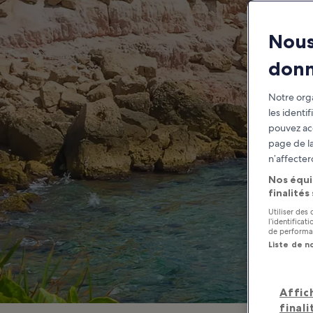
Nous
don
Notre orga
les identi
pouvez ac
page de la
n’affecter
Nos équi
finalités
Utiliser des
l’identifica
de performan
Liste de n
Affic
finali