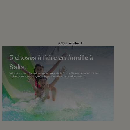
Afficher plus
5 choses à faire en famille à
Salou
Salou est une ville balnéaire animée de la Costa Daurada qui attire les
visiteurs vers ses longues plages de sable blanc et ses eaux...