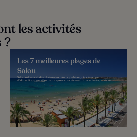
ont les activités
 ?
Les 7 meilleures plages de
Salou
Salou est une station balnéaire très populaire grâce à ses parcs
d’attractions, ses sites historiques et sa vie nocturne animée, mais les...