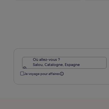
Park
de
321 €
&
1
day
access
to
Ferrari
Land
Où allez-vous ?
Salou, Catalogne, Espagne
Je voyage pour affaires