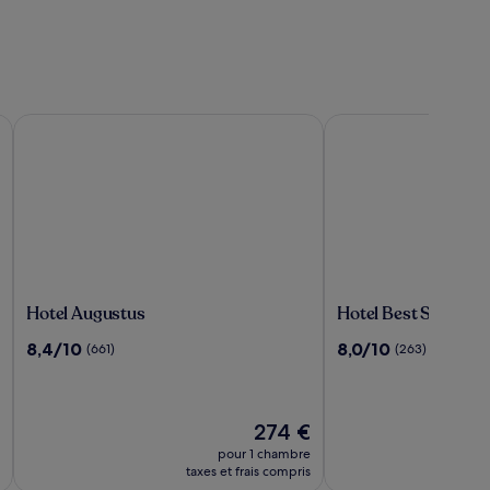
des unlimited access to PortAventura Park & 1 day access to Fe
Hotel Augustus
Hotel Best San Franc
Hotel
Hotel
Hotel Augustus
Hotel Best San Fran
Augustus
Best
8.4
8.0
8,4/10
8,0/10
(661)
(263)
San
sur
sur
Francisco
10,
10,
(661)
(263)
Le
274 €
u
nouveau
pour 1 chambre
prix
taxes et frais compris
est