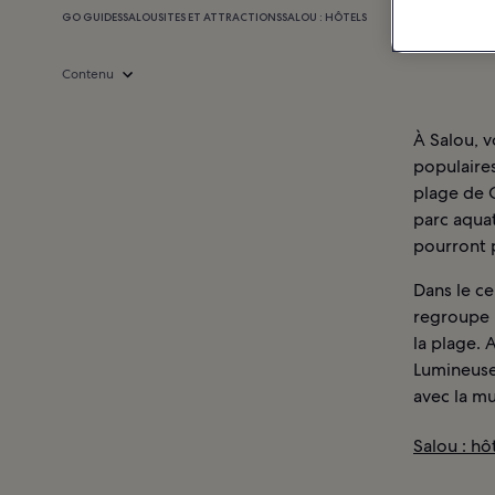
GO GUIDES
SALOU
SITES ET ATTRACTIONS
SALOU : HÔTELS
Contenu
À Salou, v
populaires
plage de C
parc aqua
pourront p
Dans le ce
regroupe l
la plage. 
Lumineuse 
avec la m
Salou : hô