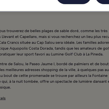
ous trouverez de belles plages de sable doré, comme les très
 Llevant et Capellans, mais si vous recherchez un lieu plus recu
ala Crancs située au Cap Salou sera idéale. Les familles adore
tique Aquopolis Costa Dorada, tandis que les amateurs de gol
ratiquer leur sport favori au Lumine Golf Club à La Pineda.
ntre de Salou, le Paseo Jaume I, bordé de palmiers et de bout
es meilleures adresses shopping de la ville, à quelques pas a
Au bout de cette promenade se trouve par ailleurs la Fontaine
qui, à la nuit tombée, offre un spectacle de lumière dansant
usique.
tels