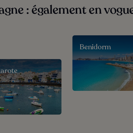
gne : également en vogue 
Benidorm
arote