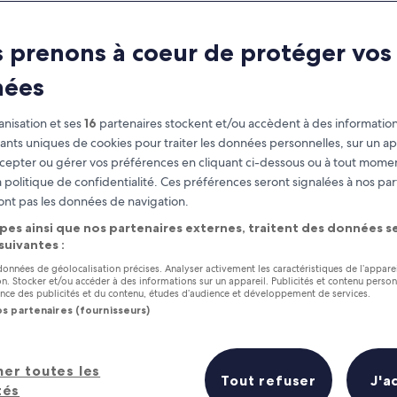
Salou
 prenons à coeur de protéger vos
À savoir avant de partir
nées
nisation et ses
16
partenaires stockent et/ou accèdent à des information
fiants uniques de cookies pour traiter les données personnelles, sur un ap
cepter ou gérer vos préférences en cliquant ci-dessous ou à tout momen
 politique de confidentialité. Ces préférences seront signalées à nos par
ont pas les données de navigation.
pes ainsi que nos partenaires externes, traitent des données se
 suivantes :
 données de géolocalisation précises. Analyser activement les caractéristiques de l’appare
tion. Stocker et/ou accéder à des informations sur un appareil. Publicités et contenu perso
ce des publicités et du contenu, études d’audience et développement de services.
os partenaires (fournisseurs)
her toutes les
Tout refuser
J'a
tés