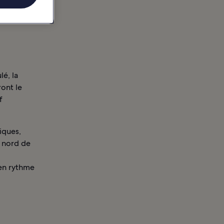
lé, la
ront le
f
iques,
u nord de
 en rythme