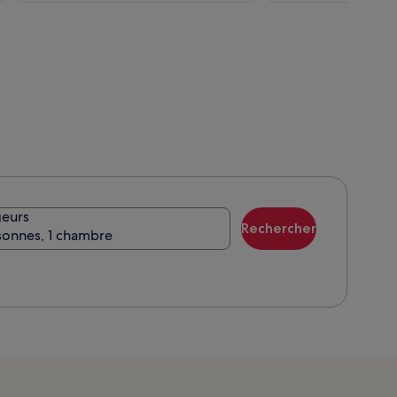
de
274 €
eurs
Rechercher
sonnes, 1 chambre