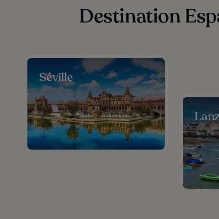
Destination Espa
Séville
Lanz