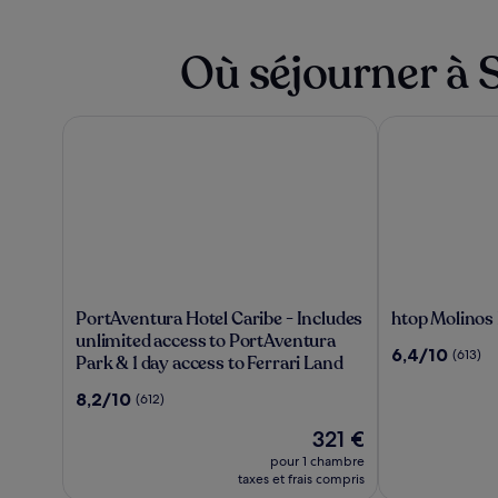
Où séjourner à 
PortAventura Hotel Caribe - Includes unlimited access 
htop Molinos 
PortAventura
htop
PortAventura Hotel Caribe - Includes
htop Molinos
Hotel
Molinos
unlimited access to PortAventura
6.4
6,4/10
(613)
Caribe
Park
Park & 1 day access to Ferrari Land
sur
-
10,
8.2
8,2/10
(612)
Includes
(613)
sur
unlimited
Le
321 €
10,
access
nouveau
(612)
pour 1 chambre
to
prix
taxes et frais compris
PortAventura
est