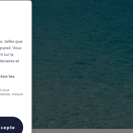
s, telles que
pareil. Vous
t sur la
tenaires et
lon les
il pour
nnalisés, mesure
ccepte