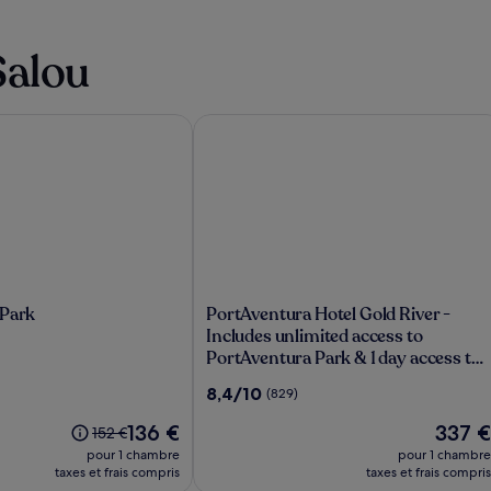
Salou
to PortAventura Park & 1 day access to Ferrari Land
Park
PortAventura Hotel Gold River - Inclu
PortAventura
 Park
PortAventura Hotel Gold River -
Hotel
Includes unlimited access to
Gold
PortAventura Park & 1 day access to
River
Ferrari Land
8.4
8,4/10
(829)
-
sur
Includes
Le
Le
136 €
337 €
10,
Le
152 €
unlimited
nouveau
nouvea
(829)
prix
pour 1 chambre
pour 1 chambre
access
prix
prix
était
taxes et frais compris
taxes et frais compris
to
est
est
de