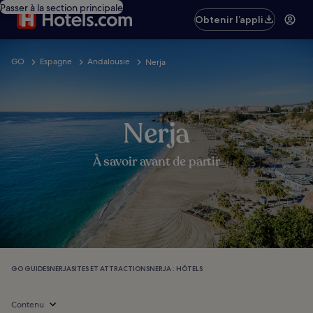
Passer à la section principale
Obtenir l’appli
GO
Espagne
Andalousie
Nerja
Nerja
À savoir avant de partir
GO GUIDES
NERJA
SITES ET ATTRACTIONS
NERJA : HÔTELS
Contenu