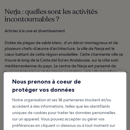
Nerja : quelles sont les activités
incontournables ?
Articles à la une et divertissement
Dotée de plages de sable blanc, d’un décor montagneux et de
plusieurs chefs-d’œuvre d’architecture, la ville de Nerja est le
cœur battant de cette région ensoleillée. Cette charmante ville se
trouve le long de la Costa del Sol en Andalousie, sur la côte sud-
méditerranéenne du pays. Le centre de Nerja est parsemé de
maisons historiques et de places agréables, et la ville bénéficie
d’un environnement naturel constitué de falaises, de canyons et
Nous prenons à coeur de
de...
Afficher plus d’infos
protéger vos données
Notre organisation et ses
16
partenaires stockent et/ou
accèdent à des informations, telles que les identifiants
uniques de cookies pour traiter les données personnelles,
sur un appareil. Vous pouvez accepter ou gérer vos
préférences en cliquant ci-dessous ou à tout moment sur