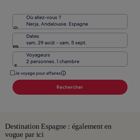
le
tarif
standard.
Où allez-vous ?
Nerja, Andalousie, Espagne
Dates
sam. 29 août - sam. 5 sept.
Voyageurs
2 personnes, 1 chambre
Je voyage pour affaires
Rechercher
Destination Espagne : également en
vogue par ici