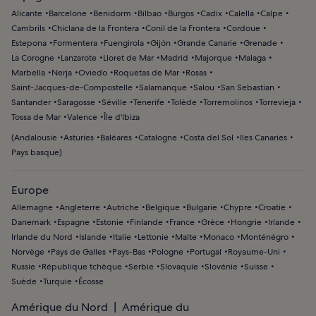
Alicante
Barcelone
Benidorm
Bilbao
Burgos
Cadix
Calella
Calpe
Cambrils
Chiclana de la Frontera
Conil de la Frontera
Cordoue
Estepona
Formentera
Fuengirola
Gijón
Grande Canarie
Grenade
La Corogne
Lanzarote
Lloret de Mar
Madrid
Majorque
Malaga
Marbella
Nerja
Oviedo
Roquetas de Mar
Rosas
Saint-Jacques-de-Compostelle
Salamanque
Salou
San Sebastian
Santander
Saragosse
Séville
Tenerife
Tolède
Torremolinos
Torrevieja
Tossa de Mar
Valence
Île d'Ibiza
(
Andalousie
Asturies
Baléares
Catalogne
Costa del Sol
Iles Canaries
Pays basque
)
Europe
Allemagne
Angleterre
Autriche
Belgique
Bulgarie
Chypre
Croatie
Danemark
Espagne
Estonie
Finlande
France
Grèce
Hongrie
Irlande
Irlande du Nord
Islande
Italie
Lettonie
Malte
Monaco
Monténégro
Norvège
Pays de Galles
Pays-Bas
Pologne
Portugal
Royaume-Uni
Russie
République tchèque
Serbie
Slovaquie
Slovénie
Suisse
Suède
Turquie
Écosse
Amérique du Nord
Amérique du