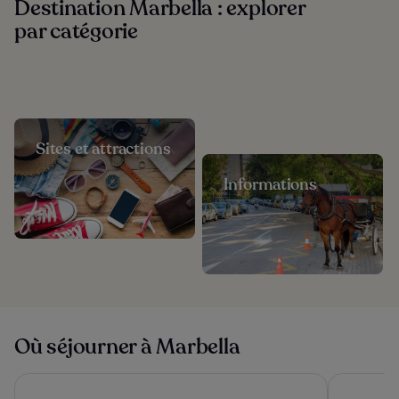
Destination Marbella : explorer
par catégorie
Sites et attractions
Informations
Où séjourner à Marbella
Hard Rock Hotel Marbella – Puerto Banús
Don Carlos