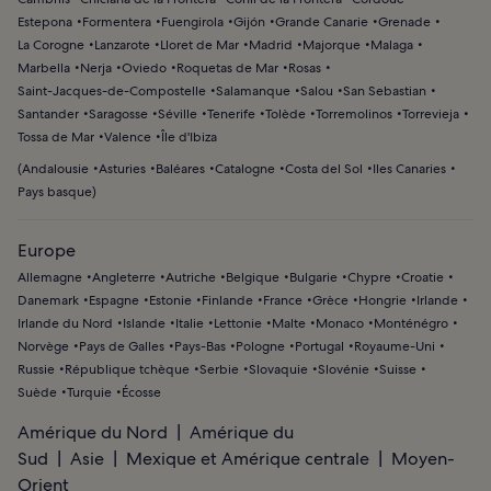
Estepona
Formentera
Fuengirola
Gijón
Grande Canarie
Grenade
La Corogne
Lanzarote
Lloret de Mar
Madrid
Majorque
Malaga
Marbella
Nerja
Oviedo
Roquetas de Mar
Rosas
Saint-Jacques-de-Compostelle
Salamanque
Salou
San Sebastian
Santander
Saragosse
Séville
Tenerife
Tolède
Torremolinos
Torrevieja
Tossa de Mar
Valence
Île d'Ibiza
(
Andalousie
Asturies
Baléares
Catalogne
Costa del Sol
Iles Canaries
Pays basque
)
Europe
Allemagne
Angleterre
Autriche
Belgique
Bulgarie
Chypre
Croatie
Danemark
Espagne
Estonie
Finlande
France
Grèce
Hongrie
Irlande
Irlande du Nord
Islande
Italie
Lettonie
Malte
Monaco
Monténégro
Norvège
Pays de Galles
Pays-Bas
Pologne
Portugal
Royaume-Uni
Russie
République tchèque
Serbie
Slovaquie
Slovénie
Suisse
Suède
Turquie
Écosse
Amérique du Nord
Amérique du
Sud
Asie
Mexique et Amérique centrale
Moyen-
Orient