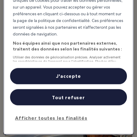
uniques de cookies pour traiter les données personnelles,
Afficher plus
sur un appareil. Vous pouvez accepter ou gérer vos
préférences en cliquant ci-dessous ou à tout moment sur
10 choses à faire à
Les 10 plus belles
la page de la politique de confidentialité. Ces préférences
Marbella
plages de Marbella
seront signalées à nos partenaires et n’affecteront pas les
Marbella évoque Monaco, en plus
Il est assez difficile de dresser une
données de navigation.
abordable et avec les plages qui
liste réduite des meilleures plages
font la réputation de la
de Marbella, d’autant plus que
Costa del Sol. Malgré sa longue
l’Espagne, et plus
Nos équipes ainsi que nos partenaires externes,
histoire (comme en...
particulièrement...
traitent des données selon les finalités suivantes :
Utiliser des données de géolocalisation précises. Analyser activement
les caractéristiques de l’appareil pour l’identification. Stocker et/ou
accéder à des informations sur un appareil. Publicités et contenu
Informations utiles
personnalisés, mesure de performance des publicités et du contenu,
études d’audience et développement de services.
J'accepte
Liste de nos partenaires (fournisseurs)
Tout refuser
Afficher toutes les finalités