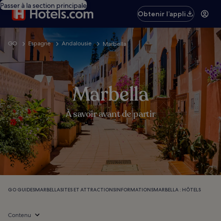
Passer à la section principale
Obtenir l’appli
GO
Espagne
Andalousie
Marbella
Marbella
À savoir avant de partir
GO GUIDES
MARBELLA
SITES ET ATTRACTIONS
INFORMATIONS
MARBELLA : HÔTELS
Contenu