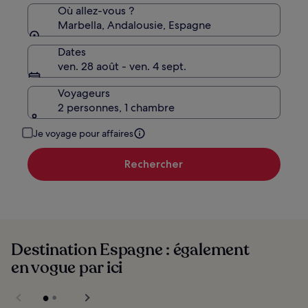
standard.
Où allez-vous ?
Marbella, Andalousie, Espagne
Dates
ven. 28 août - ven. 4 sept.
Voyageurs
2 personnes, 1 chambre
Je voyage pour affaires
Rechercher
Destination Espagne : également
en vogue par ici