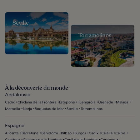
Séville
Torremolinos
À la découverte du monde
Andalousie
Cadix
Chiclana de la Frontera
Estepona
Fuengirola
Grenade
Malaga
Marbella
Nerja
Roquetas de Mar
Séville
Torremolinos
Espagne
Alicante
Barcelone
Benidorm
Bilbao
Burgos
Cadix
Calella
Calpe
Cambrils
Chiclana de la Frontera
Conil de la Frontera
Cordoue