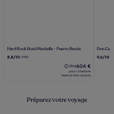
Hard
Don
Hard Rock Hotel Marbella – Puerto Banús
Don Carlo
Rock
Carlos
8.8
9.6
8,8/10
9,6/10
(1155)
(11
Hotel
Marbella
sur
sur
Marbella
Le
604 €
10,
10,
Le
711 €
–
nouveau
(1155)
(110)
prix
pour 1 chambre
Puerto
prix
était
taxes et frais compris
Banús
est
de
de
711 €,
604 €
voir
plus
Préparez votre voyage
d’informations
sur
le
tarif