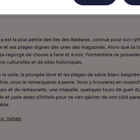
 est la plus petite des îles des Baléares, connue pour son ry
le et ses plages dignes des unes des magazines. Alors que sa 
iza regorge de choses à faire et à voir, Formentera ne possèd
ons culturelles et de sites historiques.
 la voile, la plongée libre et les plages de sable blanc baignée
lline, vous le remarquerez à peine. Vous y trouverez en revanc
ars et de restaurants, une chapelle, quelques tours de guet d
cle et juste assez d’hôtels pour ne rien gâcher de son côté par
ble.
a : hôtels