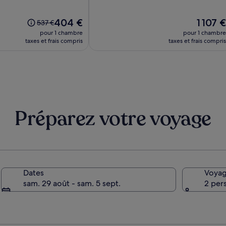
sur
10,
Le
(31)
Le
404 €
1 107 €
Le
537 €
nouveau
nouveau
prix
pour 1 chambre
pour 1 chambre
prix
prix
était
taxes et frais compris
taxes et frais compris
est
est
de
de
de
537 €,
404 €
1 107 €
voir
plus
d’informations
sur
le
Préparez votre voyage
tarif
standard.
Dates
Voyag
sam. 29 août - sam. 5 sept.
2 per