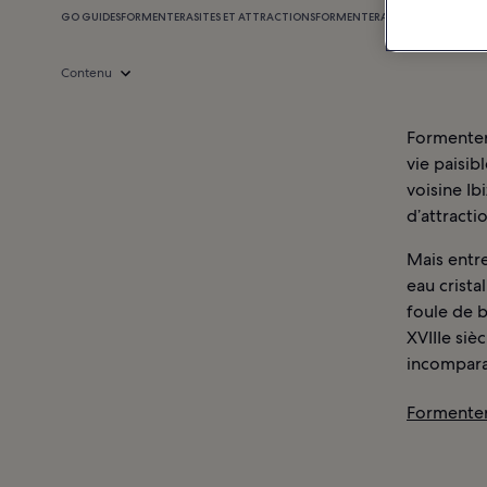
GO GUIDES
FORMENTERA
SITES ET ATTRACTIONS
FORMENTERA : HÔTELS
Contenu
Formentera
vie paisib
voisine Ib
d’attracti
Mais entre
eau crista
foule de b
XVIIIe siè
incompara
Formenter