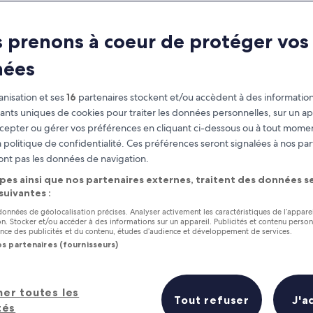
Formentera
 prenons à coeur de protéger vos
À savoir avant de partir
nées
nisation et ses
16
partenaires stockent et/ou accèdent à des information
fiants uniques de cookies pour traiter les données personnelles, sur un ap
cepter ou gérer vos préférences en cliquant ci-dessous ou à tout momen
 politique de confidentialité. Ces préférences seront signalées à nos par
ont pas les données de navigation.
pes ainsi que nos partenaires externes, traitent des données se
 suivantes :
 données de géolocalisation précises. Analyser activement les caractéristiques de l’appare
tion. Stocker et/ou accéder à des informations sur un appareil. Publicités et contenu perso
ce des publicités et du contenu, études d’audience et développement de services.
os partenaires (fournisseurs)
her toutes les
Tout refuser
J'a
tés