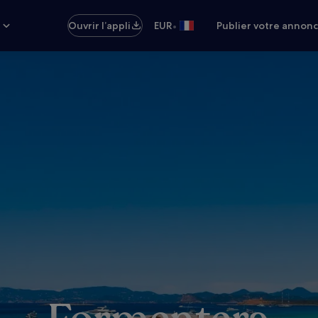
•
s
Ouvrir l’appli
EUR
Publier votre annon