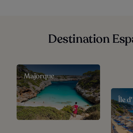
Destination Espa
Majorque
Île d