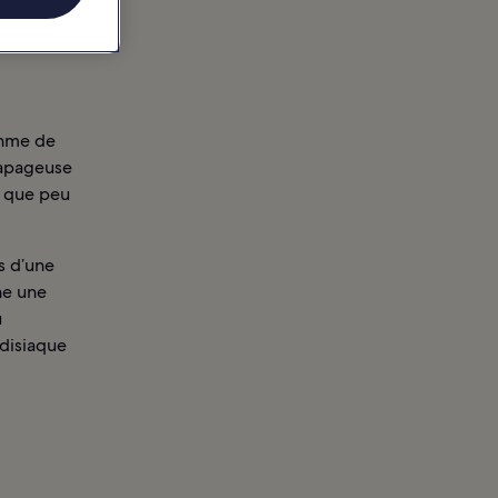
thme de
tapageuse
e que peu
s d’une
he une
u
adisiaque