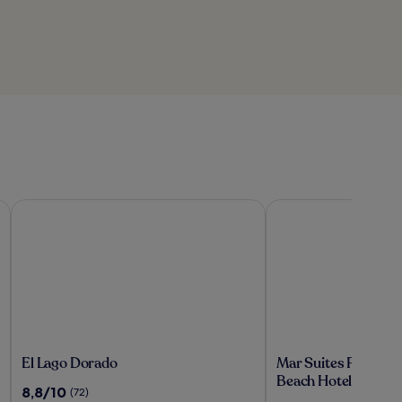
El Lago Dorado
Mar Suites Formenter
El
Mar
El Lago Dorado
Mar Suites Forment
Lago
Suites
Beach Hotels
8.8
8,8/10
(72)
Dorado
Formentera