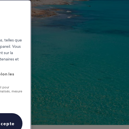
s, telles que
pareil. Vous
t sur la
tenaires et
lon les
il pour
nnalisés, mesure
ccepte