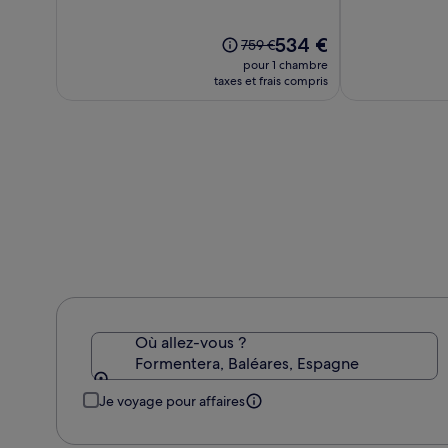
sur
sur
La
Playa
10,
10,
Mola
(61)
Le
(369)
534 €
Le
759 €
nouveau
prix
pour 1 chambre
prix
était
taxes et frais compris
est
de
de
759 €,
534 €
voir
plus
d’informations
sur
le
tarif
standard.
Où allez-vous ?
Formentera, Baléares, Espagne
Je voyage pour affaires