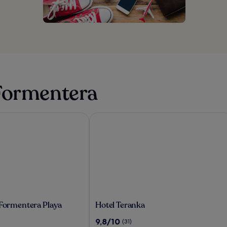
 Formentera
Formentera Playa
Hotel Teranka
Hotel
 Formentera Playa
Hotel Teranka
Teranka
9.8
9,8/10
(31)