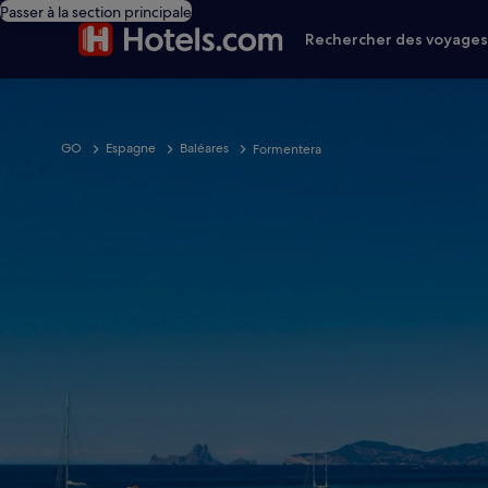
Passer à la section principale
Rechercher des voyage
GO
Espagne
Baléares
Formentera