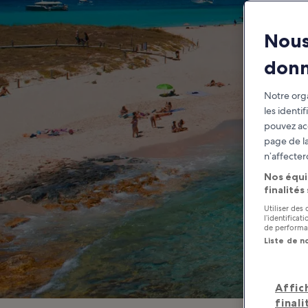
Nous
don
Notre orga
les identi
pouvez ac
page de la
n’affecter
Nos équi
finalités
Utiliser des
l’identifica
de performan
Liste de n
Affic
finali