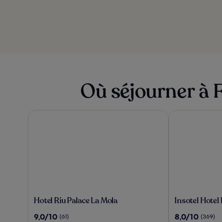
Où séjourner à
Hotel Riu Palace La Mola
Insotel Hotel 
Hotel
Insotel
Hotel Riu Palace La Mola
Insotel Hotel
Riu
Hotel
9.0
8.0
9,0/10
8,0/10
(61)
(369)
Palace
Formentera