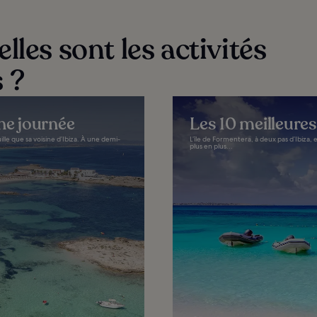
lles sont les activités
 ?
ne journée
Les 10 meilleure
e que sa voisine d’Ibiza. À une demi-
L’île de Formentera, à deux pas d’Ibiza,
plus en plus...