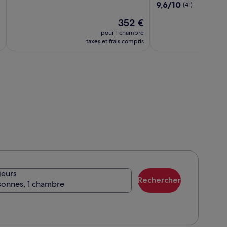
sur
9.6
9,6/10
(41)
by
10,
sur
Universal
(72)
Le
352 €
10,
Beach
nouveau
(41)
pour 1 chambre
Hotels
prix
taxes et frais compris
est
de
352 €
eurs
Rechercher
sonnes, 1 chambre