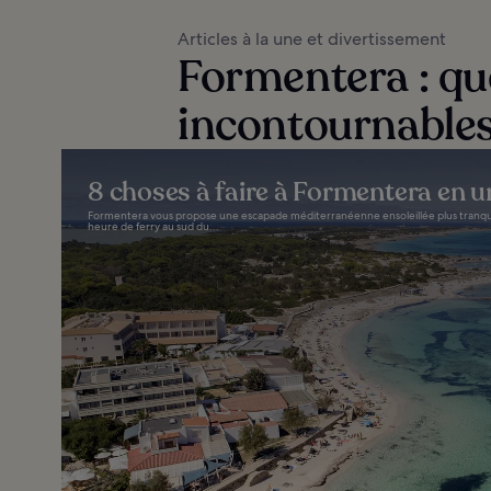
Articles à la une et divertissement
Formentera : que
incontournables
8 choses à faire à Formentera en u
Formentera vous propose une escapade méditerranéenne ensoleillée plus tranquill
heure de ferry au sud du...