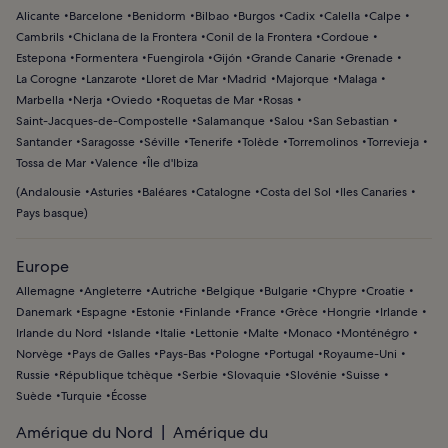
Alicante
Barcelone
Benidorm
Bilbao
Burgos
Cadix
Calella
Calpe
Cambrils
Chiclana de la Frontera
Conil de la Frontera
Cordoue
Estepona
Formentera
Fuengirola
Gijón
Grande Canarie
Grenade
La Corogne
Lanzarote
Lloret de Mar
Madrid
Majorque
Malaga
Marbella
Nerja
Oviedo
Roquetas de Mar
Rosas
Saint-Jacques-de-Compostelle
Salamanque
Salou
San Sebastian
Santander
Saragosse
Séville
Tenerife
Tolède
Torremolinos
Torrevieja
Tossa de Mar
Valence
Île d'Ibiza
(
Andalousie
Asturies
Baléares
Catalogne
Costa del Sol
Iles Canaries
Pays basque
)
Europe
Allemagne
Angleterre
Autriche
Belgique
Bulgarie
Chypre
Croatie
Danemark
Espagne
Estonie
Finlande
France
Grèce
Hongrie
Irlande
Irlande du Nord
Islande
Italie
Lettonie
Malte
Monaco
Monténégro
Norvège
Pays de Galles
Pays-Bas
Pologne
Portugal
Royaume-Uni
Russie
République tchèque
Serbie
Slovaquie
Slovénie
Suisse
Suède
Turquie
Écosse
Amérique du Nord
Amérique du