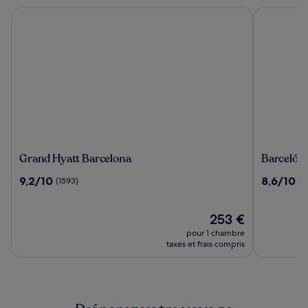
Grand Hyatt Barcelona
Barceló Ra
Grand
Barceló
Grand Hyatt Barcelona
Barceló R
Hyatt
Raval
9.2
8.6
9,2/10
8,6/10
(1593)
(1
Barcelona
sur
sur
10,
10,
(1593)
Le
(1219)
253 €
nouveau
pour 1 chambre
prix
taxes et frais compris
est
de
253 €