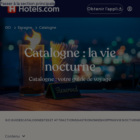
Passer à la section principale
Obtenir l’appli
GO
Espagne
Catalogne
Catalogne : la vie
nocturne
Catalogne : votre guide de voyage
GO GUIDES
CATALOGNE
SITES ET ATTRACTIONS
GASTRONOMIE
SHOPPING
VIE NOCTURNE
Contenu