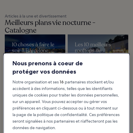
Articles à la une et divertissement
Meilleurs plans vie nocturne -
Catalogne
10 choses à faire le
Les 10 meilleurs
soir à Barcelone
rooftops de
Il existe beaucoup de choses à
Barcelone
faire le soir à Barcelone, que vous
aimiez les soirées tranquilles au
Les rooftops de Barcelone
Nous prenons à coeur de
bord de la marina, les nuits
dévoilent des panoramas
endiablées...
imprenables sur l’une des plus
belles cités du monde, même
protéger vos données
après le coucher du soleil...
Notre organisation et ses
16
partenaires stockent et/ou
accèdent à des informations, telles que les identifiants
10 discothèques
Les 9 meilleurs
uniques de cookies pour traiter les données personnelles,
pour danser à
clubs et bars de
sur un appareil. Vous pouvez accepter ou gérer vos
Barcelone
plage de Barcelone
préférences en cliquant ci-dessous ou à tout moment sur
Les boîtes de nuit de Barcelone
Barcelone est l’une des villes les
sont l’un des principaux attraits de
plus populaires d’Espagne, prisée
la page de la politique de confidentialité. Ces préférences
la ville pour s’occuper en soirée. En
des visiteurs tant pour sa vie
effet, ses nombreux clubs
nocturne que pour sa plage. Par
seront signalées à nos partenaires et n’affecteront pas les
ouvrant...
bonheur...
données de navigation.