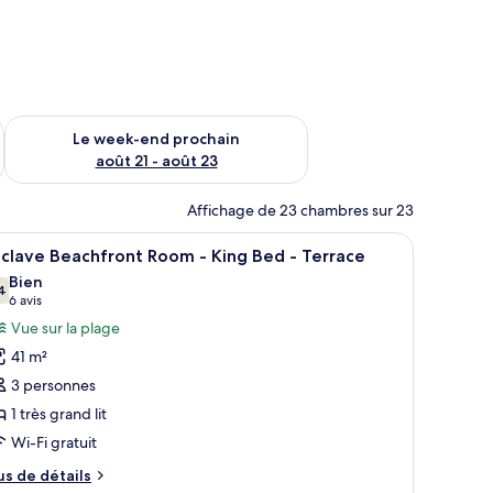
-end août 14 - août 16
Vérifier la disponibilité pour le week-end prochain août 21 - 
Le week-end prochain
août 21 - août 23
Affichage de 23 chambres sur 23
 numérique, et un mur recouvert de panneaux de bois.
napé avec des coussins rouges, une télévision, un balcon donnant sur l’océa
fficher
Une chambre d’hôtel moderne dotée d’un grand 
10
clave Beachfront Room - King Bed - Terrace
outes
Bien
s
4
7,4 sur 10
(6 avis)
6 avis
hotos
Vue sur la plage
our
41 m²
e
3 personnes
ype
1 très grand lit
e
Wi-Fi gratuit
hambre :
nclave
us
us de détails