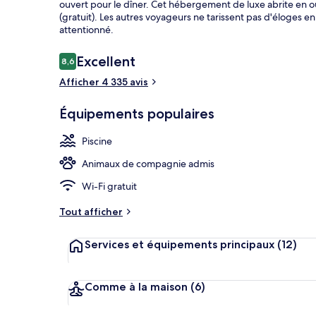
ouvert pour le dîner. Cet hébergement de luxe abrite en out
(gratuit). Les autres voyageurs ne tarissent pas d'éloges en
attentionné.
Terrasse sur l
Avis
Excellent
8,6
8,6 sur 10
voyageurs
Afficher 4 335 avis
Équipements populaires
Piscine
Animaux de compagnie admis
Wi-Fi gratuit
Tout afficher
Services et équipements principaux
(12)
Comme à la maison
(6)