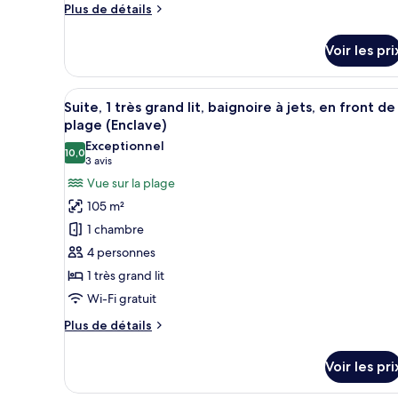
Deluxe,
Plus
Plus de détails
1
de
détails
très
Voir les pri
sur
grand
le
lit,
type
Afficher
Une chambre d’hôtel moderne do
balcon,
11
de
Suite, 1 très grand lit, baignoire à jets, en front de
toutes
chambre
vue
plage (Enclave)
Chambre
les
océan
Exceptionnel
Deluxe,
10,0
photos
10,0 sur 10
(3 avis)
3 avis
1
pour
Vue sur la plage
très
ce
grand
105 m²
lit,
type
1 chambre
balcon,
de
vue
4 personnes
chambre :
océan
1 très grand lit
Suite,
Wi-Fi gratuit
1
très
Plus
Plus de détails
grand
de
détails
lit,
Voir les pri
sur
baignoire
le