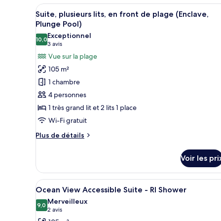
à
type
Afficher
Un espace piscine doté d’une te
11
de
jets,
Suite, plusieurs lits, en front de plage (Enclave,
toutes
chambre
Plunge Pool)
en
Suite,
les
Exceptionnel
front
1
10,0
photos
10,0 sur 10
(3 avis)
3 avis
de
très
pour
Vue sur la plage
grand
plage
ce
lit,
105 m²
(Enclave)
baignoire
type
1 chambre
à
de
jets,
4 personnes
chambre :
en
1 très grand lit et 2 lits 1 place
Suite,
front
de
Wi-Fi gratuit
plusieurs
plage
lits,
Plus
Plus de détails
(Enclave)
en
de
détails
front
Voir les pri
sur
de
le
plage
type
Afficher
Une chambre d’hôtel comprenant
6
de
(Enclave,
Ocean View Accessible Suite - RI Shower
toutes
chambre
Plunge
Merveilleux
Suite,
les
9,0
9,0 sur 10
(2 avis)
2 avis
Pool)
plusieurs
photos