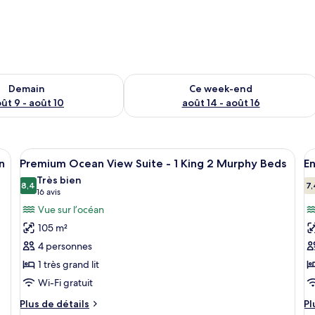
sponibilité pour demain août 9 - août 10
Vérifier la disponibilité pour ce week
Demain
Ce week-end
ût 9 - août 10
août 14 - août 16
 de lit blanc, une table de chevet en bois sur laquelle se trouve une horloge
Afficher
Une chambre d’hôtel avec un lit, un ca
A
8
n
Premium Ocean View Suite - 1 King 2 Murphy Beds
En
toutes
t
Très bien
les
8,4
le
7,
8,4 sur 10
(16 avis)
16 avis
photos
p
Vue sur l’océan
pour
p
105 m²
ce
c
4 personnes
type
t
1 très grand lit
de
d
Wi-Fi gratuit
chambre :
c
Premium
E
Plus
Pl
Plus de détails
Pl