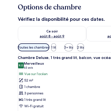
Options de chambre
Vérifiez la disponibilité pour ces dates.
Vérifier la disponibilité pour ce soir août 8 - août 9
Vérifier la di
Ce soir
août 8 - août 9
ao
Filtres
Toutes les chambres
1 lit
3+ lits
2 lits
disponibles
Afficher
Un lit bien fait, avec du linge
pour
8
Chambre Deluxe, 1 très grand lit, balcon, vue océa
toutes
les
Merveilleux
les
9,0
chambres
9,0 sur 10
(63 avis)
63 avis
photos
Vue sur l’océan
pour
52 m²
ce
1 chambre
type
3 personnes
de
1 très grand lit
chambre :
Chambre
Wi-Fi gratuit