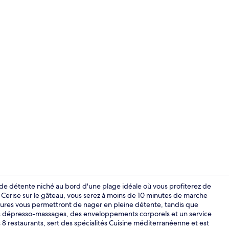
Vidéo de l’
 de détente niché au bord d'une plage idéale où vous profiterez de
. Cerise sur le gâteau, vous serez à moins de 10 minutes de marche
ieures vous permettront de nager en pleine détente, tandis que
Vue de la c
es dépresso-massages, des enveloppements corporels et un service
 8 restaurants, sert des spécialités Cuisine méditerranéenne et est