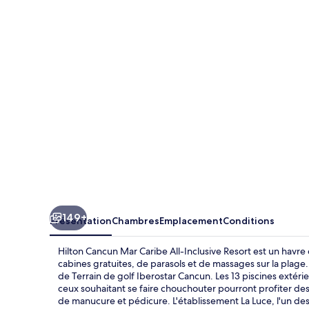
Cancun
Mar
Caribe
All-
Inclusive
Resort
149+
Présentation
Chambres
Emplacement
Conditions
Hilton Cancun Mar Caribe All-Inclusive Resort est un havre
cabines gratuites, de parasols et de massages sur la plage
de Terrain de golf Iberostar Cancun. Les 13 piscines extér
ceux souhaitant se faire chouchouter pourront profiter d
de manucure et pédicure. L'établissement La Luce, l'un des