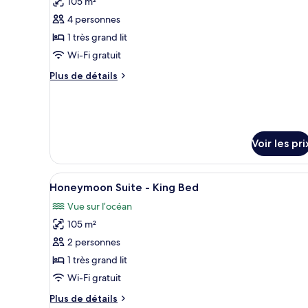
105 m²
lits,
pour
en
4 personnes
ce
front
1 très grand lit
de
type
plage
Wi-Fi gratuit
de
(Enclave,
chambre :
Plus
Plus de détails
Plunge
de
Ocean
Pool)
détails
View
sur
Accessible
le
Suite
type
Voir les pri
de
-
chambre
RI
Ocean
Afficher
Une chambre d’hôtel moderne, d
Shower
7
View
Honeymoon Suite - King Bed
toutes
Accessible
Vue sur l’océan
les
Suite
-
105 m²
photos
RI
pour
2 personnes
Shower
ce
1 très grand lit
type
Wi-Fi gratuit
de
Plus
Plus de détails
chambre :